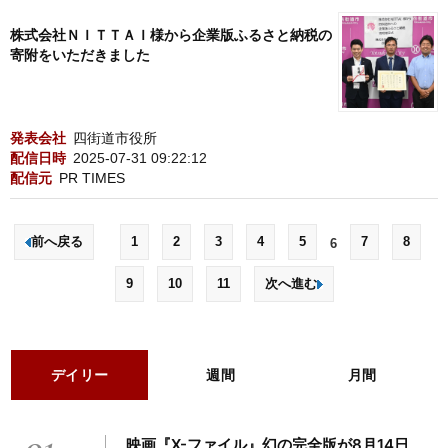
株式会社ＮＩＴＴＡＩ様から企業版ふるさと納税の
寄附をいただきました
発表会社
四街道市役所
配信日時
2025-07-31 09:22:12
配信元
PR TIMES
前へ戻る
1
2
3
4
5
7
8
6
9
10
11
次へ進む
デイリー
週間
月間
01
映画『X-ファイル』幻の完全版が8月14日