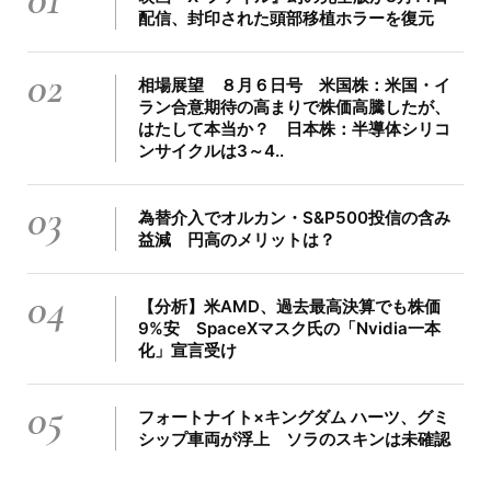
配信、封印された頭部移植ホラーを復元
02
相場展望 ８月６日号 米国株：米国・イ
ラン合意期待の高まりで株価高騰したが、
はたして本当か？ 日本株：半導体シリコ
ンサイクルは3～4..
03
為替介入でオルカン・S&P500投信の含み
益減 円高のメリットは？
04
【分析】米AMD、過去最高決算でも株価
9%安 SpaceXマスク氏の「Nvidia一本
化」宣言受け
05
フォートナイト×キングダム ハーツ、グミ
シップ車両が浮上 ソラのスキンは未確認