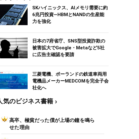
SKハイニックス、AIメモリ需要に約
6兆円投資―HBMとNANDの生産能
力を強化
日本の7府省庁、SNS型投資詐欺の
被害拡大でGoogle・Metaなど5社
に広告主確認を要請
三菱電機、ポーランドの鉄道車両用
電機品メーカーMEDCOMを完全子会
社化へ
人気のビジネス書籍
高卒、極貧だった僕が上場の鐘を鳴ら
せた理由