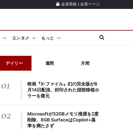
会員登録
|
会員ページ
エンタメ
もっと
デイリー
週間
月間
01
映画『X-ファイル』幻の完全版が8
月14日配信、封印された頭部移植ホ
ラーを復元
02
Microsoftが32GBメモリ推奨を2度
削除、8GB SurfaceはCopilot+基
準を満たさず