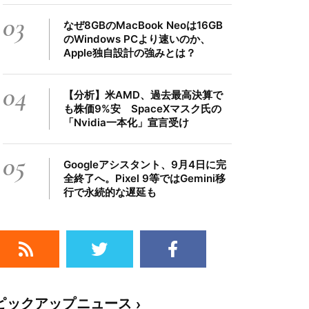
03
なぜ8GBのMacBook Neoは16GB
のWindows PCより速いのか、
Apple独自設計の強みとは？
04
【分析】米AMD、過去最高決算で
も株価9%安 SpaceXマスク氏の
「Nvidia一本化」宣言受け
05
Googleアシスタント、9月4日に完
全終了へ。Pixel 9等ではGemini移
行で永続的な遅延も
ピックアップニュース