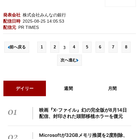
発表会社
株式会社みんなの銀行
配信日時
2025-08-25 14:05:53
配信元
PR TIMES
前へ戻る
1
2
4
5
6
7
8
3
次へ進む
デイリー
週間
月間
01
映画『X-ファイル』幻の完全版が8月14日
配信、封印された頭部移植ホラーを復元
02
Microsoftが32GBメモリ推奨を2度削除、