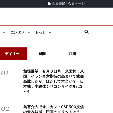
会員登録
|
会員ページ
エンタメ
もっと
デイリー
週間
月間
01
相場展望 ８月６日号 米国株：米
国・イラン合意期待の高まりで株価
高騰したが、はたして本当か？ 日
本株：半導体シリコンサイクルは3
～4..
02
為替介入でオルカン・S&P500投信
の含み益減 円高のメリットは？