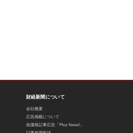
財経新聞について
会社概要
広告掲載について
低価格記事広告「Plus News!」
記事使用申請