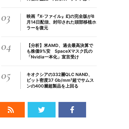
03
映画『X-ファイル』幻の完全版が8
月14日配信、封印された頭部移植ホ
ラーを復元
04
【分析】米AMD、過去最高決算で
も株価9%安 SpaceXマスク氏の
「Nvidia一本化」宣言受け
05
キオクシアの332層QLC NAND、
ビット密度37 Gb/mm²超でサムス
ンの400層超製品を上回る