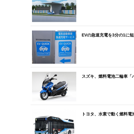
EVの急速充電を3分の1に
スズキ、燃料電池二輪車「
トヨタ、水素で動く燃料電