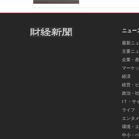
ニュー
最新ニ
主要ニ
企業・
マーケ
経済
経営・
政治・
IＴ・サ
ライフ
エンタ
環境・
中小・