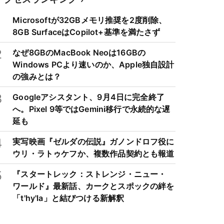
1
Microsoftが32GBメモリ推奨を2度削除、
8GB SurfaceはCopilot+基準を満たさず
2
なぜ8GBのMacBook Neoは16GBの
Windows PCより速いのか、Apple独自設計
の強みとは？
3
Googleアシスタント、9月4日に完全終了
へ。Pixel 9等ではGemini移行で永続的な遅
延も
4
実写映画『ゼルダの伝説』ガノンドロフ役に
ウリ・ラトゥケフか、複数作品契約とも報道
5
『スタートレック：ストレンジ・ニュー・
ワールド』最新話、カークとスポックの絆を
「t'hy'la」と結びつける新解釈