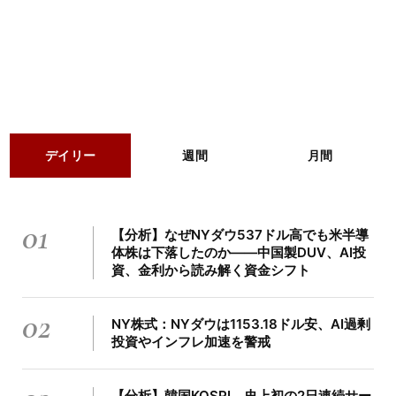
デイリー
週間
月間
01
【分析】なぜNYダウ537ドル高でも米半導
体株は下落したのか――中国製DUV、AI投
資、金利から読み解く資金シフト
02
NY株式：NYダウは1153.18ドル安、AI過剰
投資やインフレ加速を警戒
【分析】韓国KOSPI、史上初の2日連続サー