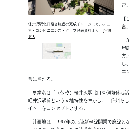
定
【
軽井沢駅北口複合施設の完成イメージ（カルチュ
宮
ア・コンビニエンス・クラブ発表資料より）
[写真
拡大]
施
屋
方
し
エ
営に当たる。
事業名は「（仮称）軽井沢駅北口東側遊休地活
軽井沢駅前という立地特性を生かし、「信州ら
イへ」をコンセプトとする。
計画地は、1997年の北陸新幹線開業で廃線と