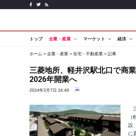
トップ
企業・産業
マーケット
経済
ホーム
>
企業・産業
>
住宅・不動産業
> 記事
三菱地所、軽井沢駅北口で商
2026年開業へ
2024年3月7日 16:49
三
（
設
に