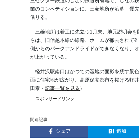
三セクター鉄道のしなの鉄道所有地で、しなの鉄
業のコンペティションに、三菱地所が応募。優
借りる。
三菱地所は着工に先立つ1月末、地元説明会を
らは、旧信越本線の線路、ホームが撤去されて
側からのパークアンドライドができなくなり、
が上がっている。
軽井沢駅南口はかつての湿地の面影を残す景色
面に住宅地が広がり、高原保養都市を掲げる軽
田泰・
記事一覧を見る
）
スポンサードリンク
関連記事
シェア
追加