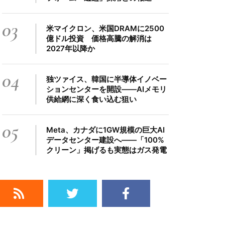
03
米マイクロン、米国DRAMに2500
億ドル投資 価格高騰の解消は
2027年以降か
04
独ツァイス、韓国に半導体イノベー
ションセンターを開設――AIメモリ
供給網に深く食い込む狙い
05
Meta、カナダに1GW規模の巨大AI
データセンター建設へ――「100%
クリーン」掲げるも実態はガス発電