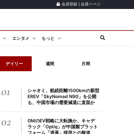
会員登録
|
会員ページ
エンタメ
もっと
デイリー
週間
月間
01
シャオミ、航続距離1500kmの新型
EREV「SkyNomad N90」を公開
も、中国市場の需要減退に直面か
02
GMのEV戦略に大転換か、キャデ
ラック「Optiq」が中国製プラット
フォーム「逍遥」採用との報道