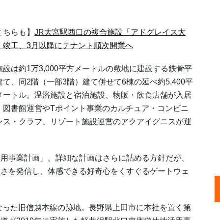
。
こちらも】
JR大宮駅西口の複合施設「アドグレイス大
」竣工、3月以降にテナント順次開業へ
設は約1万3,000平方メートルの敷地に建設する鉄骨平
建て、同2階（一部3階）建て併せて6棟の延べ約5,400平
メートル。温浴施設と宿泊施設、物販・飲食店舗が入居
、図書館運営やTポイント事業のカルチュア・コンビニ
ンス・クラブ、リゾート施設運営のアクアイグニスが運
用事業計画」。詳細な計画はさらに詰める方針だが、
しさを発信し、体感できる好奇心をくすぐるゲートウェ
なった旧信越本線の跡地。長野県上田市に本社を置く第