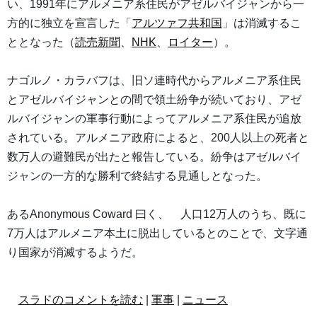
い、1991年にアルメニア系住民がアゼルバイジャンから一
方的に独立を宣言した「
アルツァフ共和国
」は消滅するこ
ととなった（
読売新聞
、
NHK
、
ロイター
）。
ナゴルノ・カラバフは、旧ソ連時代からアルメニア系住民
とアゼルバイジャンとの間で領土紛争が続いており、アゼ
ルバイジャンの軍事行動によってアルメニア系住民が追放
されている。アルメニア政府によると、200人以上の死者と
数万人の避難民が出たと報告している。紛争はアゼルバイ
ジャンの一方的な勝利で終結する見通しとなった。
あるAnonymous Coward 曰く、 人口12万人のうち、既に
7万人はアルメニア本土に脱出しているとのことで、文字通
り国家が消滅するようだ。
スラドのコメントを読む
|
軍事
|
ニュース