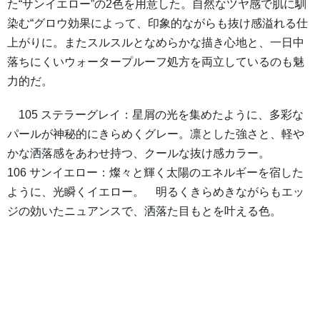
た“サンイエロー”の2色を用意した。自然なツヤ感で肌に馴
染む“グロウ効果によって、印象的ながらも抜け感溢れる仕
上がりに。またスルスルとなめらかな描き心地と、一日中
落ちにくいウォータープルーフ処方を両立しているのも魅
力的だ。
105 ステラーグレイ：星屑の光を集めたように、多彩な
パールが神秘的にきらめくグレー。凛とした強さと、軽や
かな洒落感をあわせ持つ、クールな抜け感カラー。
106 サンイエロー：燦々と輝く太陽のエネルギーを宿した
ように、光瞬くイエロー。 明るくきらめきながらもエッ
ジの効いたニュアンスで、洒落た目もとを叶える色。