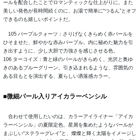
ールを配合したことでロマンティックな仕上がりに。また
美しい発色が長時間続くのに、お湯で簡単に“つるん”とオフ
できるのも嬉しいポイントだ。
105 パープルクォーツ：さりげなくきらめく赤パールを
ひそませた、鮮やかな赤みパープル。内に秘めた魅力を引
き出すように、少し大胆で力強さを感じさせる色。
106 ターコイズ：青と緑のパールがきらめく、光沢と奥ゆ
きのあるブルーグリーン。引き込まれるような、雰囲気の
ある目もとを演出する、夏らしい洒落感カラー。
■微細パール入りアイカラーペンシル
合わせて使用したいのは、カラーアイライナー「アイカ
ラーペンシル」の夏限定色。星屑を集めたようなパールが
まぶしい“ステラーグレイ”と、燦燦と輝く太陽をイメージし