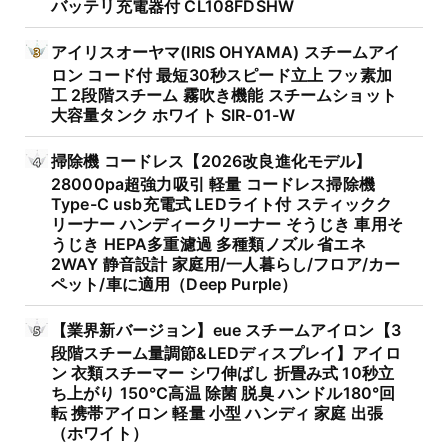
バッテリ充電器付 CL108FDSHW
アイリスオーヤマ(IRIS OHYAMA) スチームアイ
ロン コード付 最短30秒スピード立上 フッ素加
工 2段階スチーム 霧吹き機能 スチームショット
大容量タンク ホワイト SIR-01-W
掃除機 コードレス【2026改良進化モデル】
28000pa超強力吸引 軽量 コードレス掃除機
Type-C usb充電式 LEDライト付 スティックク
リーナー ハンディークリーナー そうじき 車用そ
うじき HEPA多重濾過 多種類ノズル 省エネ
2WAY 静音設計 家庭用/一人暮らし/フロア/カー
ペット/車に適用（Deep Purple）
【業界新バージョン】eue スチームアイロン【3
段階スチーム量調節&LEDディスプレイ】アイロ
ン 衣類スチーマー シワ伸ばし 折畳み式 10秒立
ち上がり 150℃高温 除菌 脱臭 ハンドル180°回
転 携帯アイロン 軽量 小型 ハンディ 家庭 出張
（ホワイト）