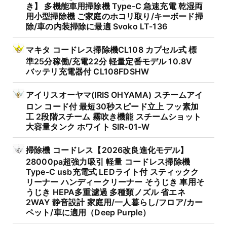
き】 多機能車用掃除機 Type-C 急速充電 乾湿両
用小型掃除機 ご家庭のホコリ取り/キーボード掃
除/車の内装掃除に最適 Svoko LT-136
マキタ コードレス掃除機CL108 カプセル式 標
準25分稼働/充電22分 軽量定番モデル 10.8V
バッテリ充電器付 CL108FDSHW
アイリスオーヤマ(IRIS OHYAMA) スチームアイ
ロン コード付 最短30秒スピード立上 フッ素加
工 2段階スチーム 霧吹き機能 スチームショット
大容量タンク ホワイト SIR-01-W
掃除機 コードレス【2026改良進化モデル】
28000pa超強力吸引 軽量 コードレス掃除機
Type-C usb充電式 LEDライト付 スティックク
リーナー ハンディークリーナー そうじき 車用そ
うじき HEPA多重濾過 多種類ノズル 省エネ
2WAY 静音設計 家庭用/一人暮らし/フロア/カー
ペット/車に適用（Deep Purple）