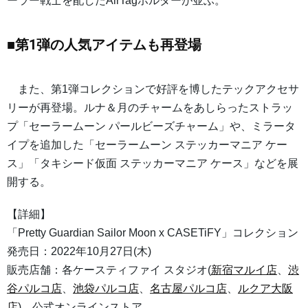
ーラー戦士を配したAirTagホルダーが並ぶ。
■第1弾の人気アイテムも再登場
また、第1弾コレクションで好評を博したテックアクセサ
リーが再登場。ルナ＆月のチャームをあしらったストラッ
プ「セーラームーン パールビーズチャーム」や、ミラータ
イプを追加した「セーラームーン ステッカーマニア ケー
ス」「タキシード仮面 ステッカーマニア ケース」などを展
開する。
【詳細】
「Pretty Guardian Sailor Moon x CASETiFY」コレクション
発売日：2022年10月27日(木)
販売店舗：各ケースティファイ スタジオ(
新宿マルイ店
、
渋
谷パルコ店
、
池袋パルコ店
、
名古屋パルコ店
、
ルクア大阪
店
)、公式オンラインストア