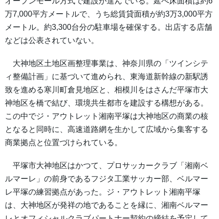
オープンモール方式で建設が進んでいる。延べ床面積は約6
万7,000平方メートルで、うち総賃貸面積が約3万3,000平方
メートル。約3,300台分の駐車場を確保する。出店する店舗
などは公表されていない。
大神地区土地区画整理事業は、神奈川県の「ツインシテ
ィ整備計画」に基づいて進められ、東海道新幹線の新駅誘
致を進める寒川町倉見地区と、相模川をはさんだ平塚市大
神地区を橋で結び、環境共生都市を建設する構想がある。
この中でジ・アウトレット湘南平塚は大神地区の商業の核
となると同時に、高速道路網を生かして広域から集客する
商業拠点と位置づけられている。
平塚市大神地区はかつて、プロサッカークラブ「湘南ベ
ルマーレ」の前身であるフジタ工業サッカー部、ベルマー
レ平塚の練習拠点があった。ジ・アウトレット湘南平塚
は、大神地区が発祥の地であることを縁に、湘南ベルマー
レとオフィシャルクラブパートナー契約の締結を予定して