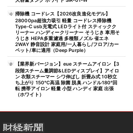
掃除機 コードレス【2026改良進化モデル】
28000pa超強力吸引 軽量 コードレス掃除機
Type-C usb充電式 LEDライト付 スティックク
リーナー ハンディークリーナー そうじき 車用そ
うじき HEPA多重濾過 多種類ノズル 省エネ
2WAY 静音設計 家庭用/一人暮らし/フロア/カー
ペット/車に適用（Deep Purple）
【業界新バージョン】eue スチームアイロン【3
段階スチーム量調節&LEDディスプレイ】アイロ
ン 衣類スチーマー シワ伸ばし 折畳み式 10秒立
ち上がり 150℃高温 除菌 脱臭 ハンドル180°回
転 携帯アイロン 軽量 小型 ハンディ 家庭 出張
（ホワイト）