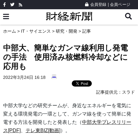
会員登録
|
会員ページ
ホーム
>
IT・サイエンス
>
研究・開発
> 記事
中部大、簡単なガンマ線利用し発電
の手法 使用済み核燃料冷却などに
応用も
2022年3月24日 16:18
記事提供元：
スラド
中部大学などの研究チームが、身近なエネルギーを電気に
変える環境発電の一環として、ガンマ線を使って簡単に発
電する方法を開発したと発表した（
中部大学プレスリリー
ス[PDF]
、
テレ東BIZ[動画]
）。