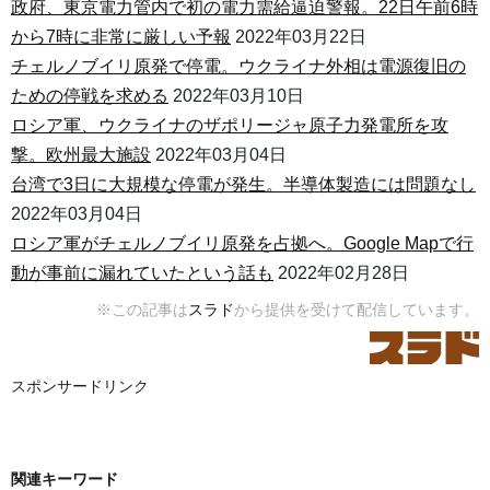
政府、東京電力管内で初の電力需給逼迫警報。22日午前6時
から7時に非常に厳しい予報
2022年03月22日
チェルノブイリ原発で停電。ウクライナ外相は電源復旧の
ための停戦を求める
2022年03月10日
ロシア軍、ウクライナのザポリージャ原子力発電所を攻
撃。欧州最大施設
2022年03月04日
台湾で3日に大規模な停電が発生。半導体製造には問題なし
2022年03月04日
ロシア軍がチェルノブイリ原発を占拠へ。Google Mapで行
動が事前に漏れていたという話も
2022年02月28日
※この記事は
スラド
から提供を受けて配信しています。
スポンサードリンク
関連キーワード