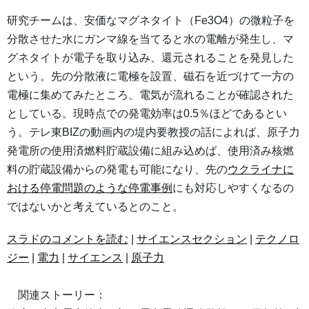
研究チームは、安価なマグネタイト（Fe3O4）の微粒子を
分散させた水にガンマ線を当てると水の電離が発生し、マ
グネタイトが電子を取り込み、還元されることを発見した
という。先の分散液に電極を設置、磁石を近づけて一方の
電極に集めてみたところ、電気が流れることが確認された
としている。現時点での発電効率は0.5％ほどであるとい
う。テレ東BIZの動画内の堤内要教授の話によれば、原子力
発電所の使用済燃料貯蔵設備に組み込めば、使用済み核燃
料の貯蔵設備からの発電も可能になり、先の
ウクライナに
おける停電問題のような停電事例
にも対応しやすくなるの
ではないかと考えているとのこと。
スラドのコメントを読む
|
サイエンスセクション
|
テクノロ
ジー
|
電力
|
サイエンス
|
原子力
関連ストーリー：