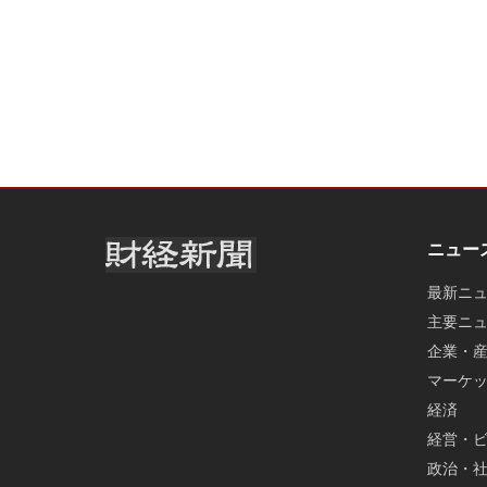
ニュー
最新ニ
主要ニ
企業・
マーケ
経済
経営・
政治・