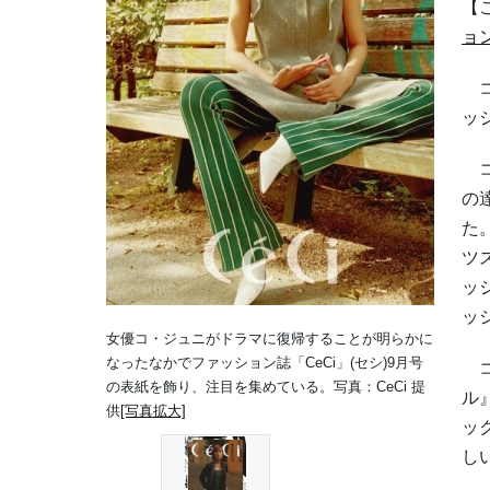
【
ョ
コ
ッ
コ
の
た
ツ
ッ
ッ
女優コ・ジュニがドラマに復帰することが明らかに
なったなかでファッション誌「CeCi」(セシ)9月号
コ
の表紙を飾り、注目を集めている。写真：CeCi 提
ル
供
[写真拡大]
ッ
し