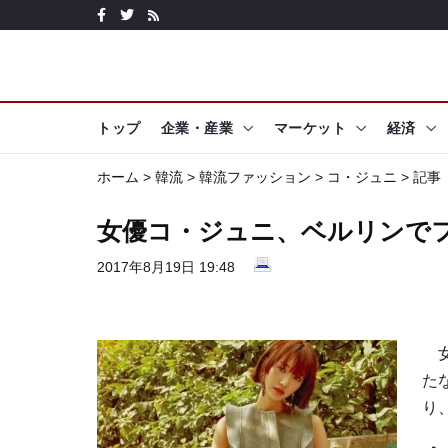
トップ
企業・産業
マーケット
経済
ホーム
>
韓流
>
韓流ファッション
>
コ・ジュニ
> 記事
女優コ・ジュニ、ベルリンで
2017年8月19日 19:48
女
た
り