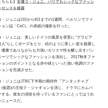
こちらも】
女優コ・ジュニ、パリでもシックなファッシ
ンセンスを披露
・ジュニは2日から8日までの1週間、ベルリンでファ
ション誌「CeCi」の表紙の撮影を行った。
・ジュニは、美しいドイツの風景を背景に “グラビア
達人”らしくポーズをとり、絵のように美しい姿を披露し
。優雅でありながらも力強いカリスマ性を醸し出すパン
スーツでシックなファッションを演出し、2017秋冬ファ
ションのポイントとなる赤や緑といった強い色調のファ
ションを完成させた。
・ジュニはJTBC下半期の期待作『アンタッチャブ
』(仮題)の主役ク・ジャギョンを演じ、ドラマにカムバ
クする。彼女の演技を待っているファンにとってはうれ
いニュースだ。