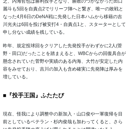
之、内海哲也は勝利投手となり、勝敗のつかなかった田口
麗斗も5回を自責点2でリリーフ陣へと繋ぎ、唯一の敗戦と
なった4月6日のDeNA戦に先発した日本ハムから移籍の吉
川光夫は6回を投げ被安打4・自責点1と、スターターとして
申し分ない成績を残している。
昨年、規定投球回をクリアした先発投手がわずかに2人(菅
野・田口)だったことを踏まえると、WBCからの回復具合が
懸念されていた菅野や実績のある内海、大竹が安定した内
容をみせており、吉川の加入も含め確実に先発陣は厚みを
増している。
■『投手王国』ふたたび
現在、怪我により調整中の新加入・山口俊や一軍復帰を目
前としているベテラン・杉内俊哉も加わってくると、さら