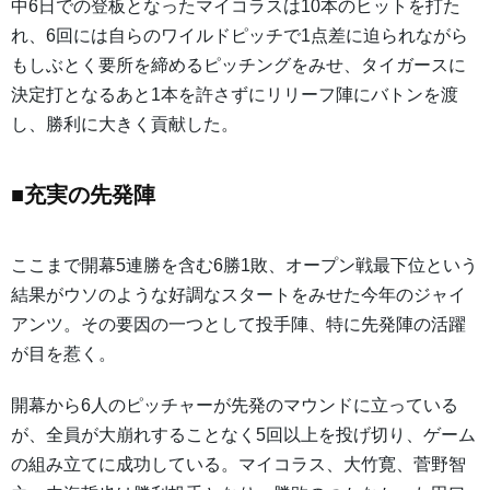
中6日での登板となったマイコラスは10本のヒットを打た
れ、6回には自らのワイルドピッチで1点差に迫られながら
もしぶとく要所を締めるピッチングをみせ、タイガースに
決定打となるあと1本を許さずにリリーフ陣にバトンを渡
し、勝利に大きく貢献した。
■充実の先発陣
ここまで開幕5連勝を含む6勝1敗、オープン戦最下位という
結果がウソのような好調なスタートをみせた今年のジャイ
アンツ。その要因の一つとして投手陣、特に先発陣の活躍
が目を惹く。
開幕から6人のピッチャーが先発のマウンドに立っている
が、全員が大崩れすることなく5回以上を投げ切り、ゲーム
の組み立てに成功している。マイコラス、大竹寛、菅野智