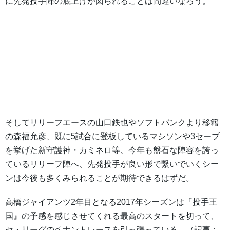
に先発投手陣の底上げが図られることは間違いなろう。
そしてリリーフエースの山口鉄也やソフトバンクより移籍
の森福允彦、既に5試合に登板しているマシソンや3セーブ
を挙げた新守護神・カミネロ等、今年も盤石な陣容を誇っ
ているリリーフ陣へ、先発投手が良い形で繋いでいくシー
ンは今後も多くみられることが期待できるはずだ。
高橋ジャイアンツ2年目となる2017年シーズンは『投手王
国』の予感を感じさせてくれる最高のスタートを切って、
セ・リーグのペナントレースを引っ張っている。（記事：