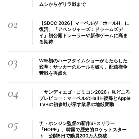
ムシからゲリラ戦まで
02
【SDCC 2026】マーベルが「ホールH」に
復活、『アベンジャーズ：ドゥームズデ
イ』初公開トレーラーや新作ゲームに高ま
る期待
03
W杯初のハーフタイムショーがもたらした
変革：サッカーのルールを破り、配信権争
奪戦を再点火
04
「サンディエゴ・コミコン2026」見どころ
プレビュー：マーベルのHall H復帰とApple
TV+の初参戦が示す業界の地殻変動
05
ナ・ホンジン監督の新作SFスリラー
『HOPE』、韓国で歴史的ロケットスター
ト 公開5日で動員200万人突破