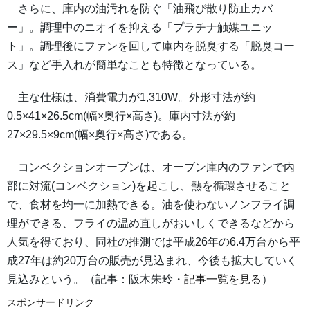
さらに、庫内の油汚れを防ぐ「油飛び散り防止カバ
ー」。調理中のニオイを抑える「プラチナ触媒ユニッ
ト」。調理後にファンを回して庫内を脱臭する「脱臭コー
ス」など手入れが簡単なことも特徴となっている。
主な仕様は、消費電力が1,310W。外形寸法が約
0.5×41×26.5cm(幅×奥行×高さ)。庫内寸法が約
27×29.5×9cm(幅×奥行×高さ)である。
コンベクションオーブンは、オーブン庫内のファンで内
部に対流(コンベクション)を起こし、熱を循環させること
で、食材を均一に加熱できる。油を使わないノンフライ調
理ができる、フライの温め直しがおいしくできるなどから
人気を得ており、同社の推測では平成26年の6.4万台から平
成27年は約20万台の販売が見込まれ、今後も拡大していく
見込みという。（記事：阪木朱玲・
記事一覧を見る
）
スポンサードリンク