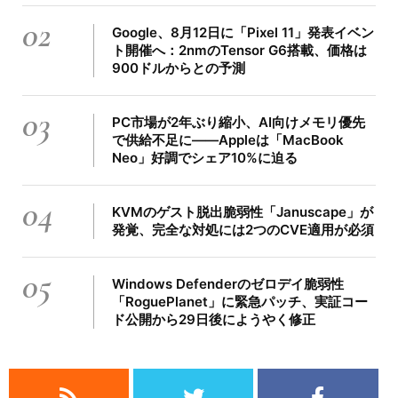
02
Google、8月12日に「Pixel 11」発表イベン
ト開催へ：2nmのTensor G6搭載、価格は
900ドルからとの予測
03
PC市場が2年ぶり縮小、AI向けメモリ優先
で供給不足に――Appleは「MacBook
Neo」好調でシェア10%に迫る
04
KVMのゲスト脱出脆弱性「Januscape」が
発覚、完全な対処には2つのCVE適用が必須
05
Windows Defenderのゼロデイ脆弱性
「RoguePlanet」に緊急パッチ、実証コー
ド公開から29日後にようやく修正