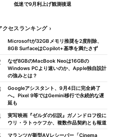
低迷で9月利上げ観測後退
アクセスランキング
1
Microsoftが32GBメモリ推奨を2度削除、
8GB SurfaceはCopilot+基準を満たさず
2
なぜ8GBのMacBook Neoは16GBの
Windows PCより速いのか、Apple独自設計
の強みとは？
3
Googleアシスタント、9月4日に完全終了
へ。Pixel 9等ではGemini移行で永続的な遅
延も
4
実写映画『ゼルダの伝説』ガノンドロフ役に
ウリ・ラトゥケフか、複数作品契約とも報道
5
マランツが新型AVレシーバー「Cinema