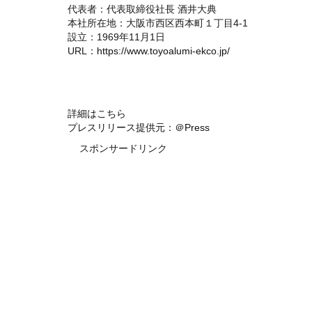
代表者：代表取締役社⻑ 酒井大典
本社所在地：⼤阪市⻄区⻄本町１丁⽬4-1
設⽴：1969年11⽉1⽇
URL：
https://www.toyoalumi-ekco.jp/
詳細はこちら
プレスリリース提供元：＠Press
スポンサードリンク