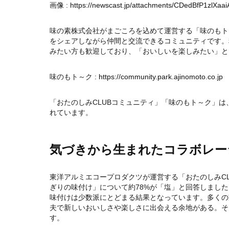
画像 :
https://newscast.jp/attachments/CDedBfP1zlXaa
味の素株式会社がまごころを込めて運営する「味のもト
をシェアしながら仲間と交流できるコミュニティです。
みたい方も歓迎しており、「おいしいを楽しみたい」と
味のもト～ク :
https://community.park.ajinomoto.co.jp
「おたのしみCLUBコミュニティ」「味のもト～ク」は
れています。
気づきから生まれたコラボレー
東洋アルミエコープロダクツが運営する「おたのしみC
ぎりの味付け」について約78%が「塩」と回答しまし
味付けは少数派にとどまる結果となっています。多くの
夫で新しいおいしさや楽しさに出会える余地がある。そ
す。