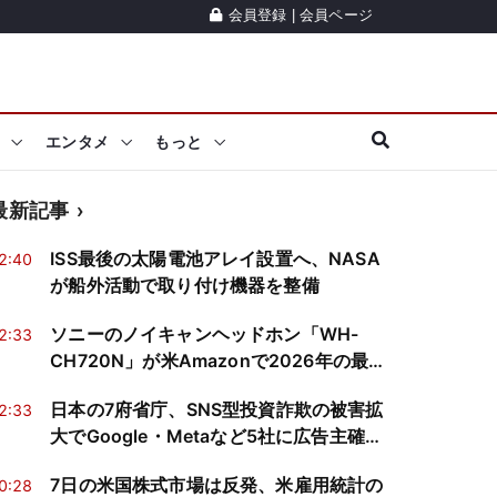
会員登録
|
会員ページ
エンタメ
もっと
最新記事
ISS最後の太陽電池アレイ設置へ、NASA
2:40
が船外活動で取り付け機器を整備
ソニーのノイキャンヘッドホン「WH-
2:33
CH720N」が米Amazonで2026年の最安
値に―ベンチマークが示す「買い」の条
日本の7府省庁、SNS型投資詐欺の被害拡
2:33
件とは
大でGoogle・Metaなど5社に広告主確認
を要請
7日の米国株式市場は反発、米雇用統計の
0:28