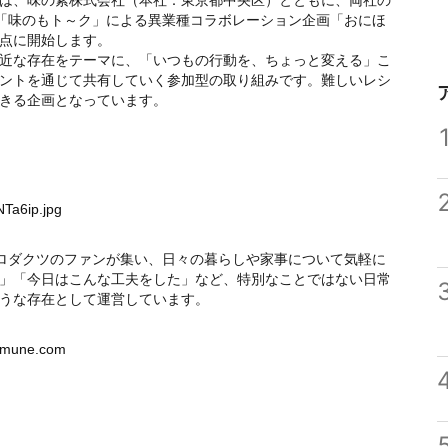
は、味の素株式会社（本社：東京都中央区）とともに、両社の
と「味のもト～ク」による異業種コラボレーション企画「おにほ
起点に開始します。
近な存在をテーマに、「いつもの行動を、ちょっと変える」こ
ントを通じて共有していく参加型の取り組みです。難しいレシ
きる企画となっています。
NTa6ip.jpg
プロダクツのファンが集い、日々の暮らしや家事について気軽に
」「今日はこんな工夫をした」など、特別なことではない日常
うな存在として運営しています。
mmmune.com