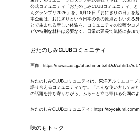
東洋アルミエコープロダクツ株式会社（本社：大阪市）
公式コミュニティ「おたのしみCLUBコミュニティ」
んグランプリ2026」を、6月18日「おにぎりの日」を
本企画は、おにぎりという日本の食の原点ともいえる身
とで生まれる新しい体験を、コミュニティの投稿やコメ
ピや特別な材料は必要なく、日常の延長で気軽に参加で
おたのしみCLUBコミュニティ
画像 :
https://newscast.jp/attachments/hDiJAahhi1rAuE
おたのしみCLUBコミュニティは、東洋アルミエコー
語り合えるコミュニティです。「こんな使い方してみた
の話題を持ち寄りながら、ふらっと立ち寄れる公園のよ
おたのしみCLUBコミュニティ :
https://toyoalumi.co
味のもト～ク