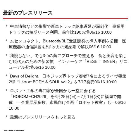
最新のプレスリリース
中東情勢などの影響で新車トラック納車遅延が深刻化 事業用
トラックの短期リース利用、前年比190％増
06/16 10:00
ムセンコネクト、Bluetooth/BLE受託開発の導入事例を公開 医
療機器の通信課題を約1ヶ月の短納期で解決
06/16 10:00
我慢しない、でも3つの菌アプローチで整える 食と美容を楽し
む現代人のための新習慣 インナーケア『RESE-T INNER』リニ
ューアル登場
06/16 10:00
Days of Delight、日本ジャズ界トップ奏者7名によるライヴ盤第
2弾『Live at BODY & SOUL vol.2』を7/17発売
06/16 10:00
ロボット工学の専門家が全国から一堂に会する
「ROBOMECH2026」を6月28日(日)～7月1日(水)に福岡で開
催 ―企業展示多数、市民向け企画「ロボット教室」も―
06/16
10:00
最新のプレスリリースをもっと見る