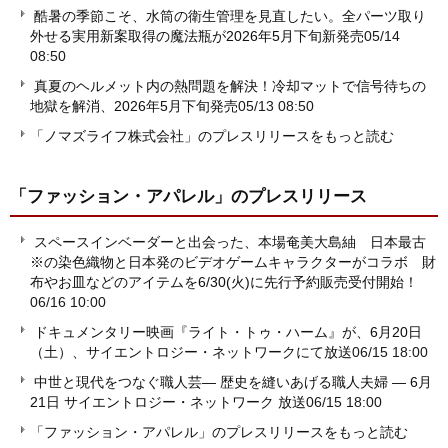
酷暑の季節こそ、水筒の衛生管理を見直したい。全パーツ取り
外せる実用新案取得の魔法瓶が2026年5月下旬新発売
05/14
08:50
真夏のヘルメット内の熱問題を解決！冷却マットで信号待ちの
地獄を解消、2026年5月下旬発売
05/13 08:50
「ノマズライフ株式会社」のプレスリリースをもっと読む
「ファッション・アパレル」
のプレスリリース
スペースインベーダーと出会った、本場奄美大島紬 日本最古
※の染色織物と日本発のビデオゲームキャラクターがコラボ 財
布やお皿などのアイテムを6/30(火)に先行予約販売受付開始！
06/16 10:00
ドキュメンタリー映画『ライト・トゥ・ハーム』が、6月20日
（土）、サイエントロジー・ネットワークにて放送
06/15 18:00
中世と現代をつなぐ職人芸― 歴史を縫いあげる職人夫婦 ― 6月
21日 サイエントロジー・ネットワーク 放送
06/15 18:00
「ファッション・アパレル」のプレスリリースをもっと読む