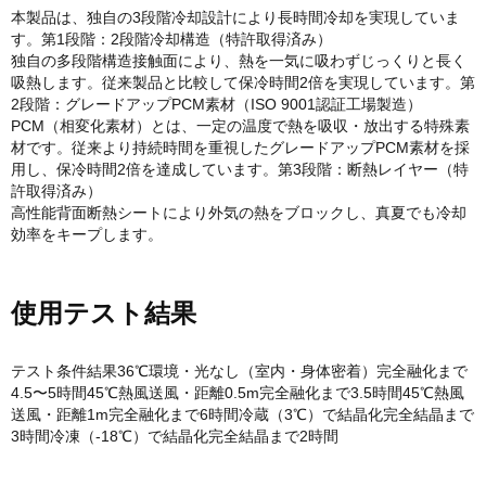
本製品は、独自の3段階冷却設計により長時間冷却を実現していま
す。第1段階：2段階冷却構造（特許取得済み）
独自の多段階構造接触面により、熱を一気に吸わずじっくりと長く
吸熱します。従来製品と比較して保冷時間2倍を実現しています。第
2段階：グレードアップPCM素材（ISO 9001認証工場製造）
PCM（相変化素材）とは、一定の温度で熱を吸収・放出する特殊素
材です。従来より持続時間を重視したグレードアップPCM素材を採
用し、保冷時間2倍を達成しています。第3段階：断熱レイヤー（特
許取得済み）
高性能背面断熱シートにより外気の熱をブロックし、真夏でも冷却
効率をキープします。
使用テスト結果
テスト条件結果36℃環境・光なし（室内・身体密着）完全融化まで
4.5〜5時間45℃熱風送風・距離0.5m完全融化まで3.5時間45℃熱風
送風・距離1m完全融化まで6時間冷蔵（3℃）で結晶化完全結晶まで
3時間冷凍（-18℃）で結晶化完全結晶まで2時間