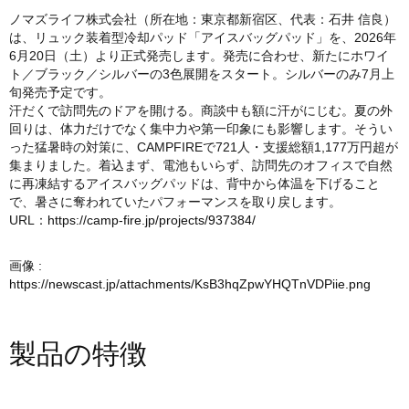
ノマズライフ株式会社（所在地：東京都新宿区、代表：石井 信良）
は、リュック装着型冷却パッド「アイスバッグパッド」を、2026年
6月20日（土）より正式発売します。発売に合わせ、新たにホワイ
ト／ブラック／シルバーの3色展開をスタート。シルバーのみ7月上
旬発売予定です。
汗だくで訪問先のドアを開ける。商談中も額に汗がにじむ。夏の外
回りは、体力だけでなく集中力や第一印象にも影響します。そうい
った猛暑時の対策に、CAMPFIREで721人・支援総額1,177万円超が
集まりました。着込まず、電池もいらず、訪問先のオフィスで自然
に再凍結するアイスバッグパッドは、背中から体温を下げること
で、暑さに奪われていたパフォーマンスを取り戻します。
URL：
https://camp-fire.jp/projects/937384/
画像 :
https://newscast.jp/attachments/KsB3hqZpwYHQTnVDPiie.png
製品の特徴