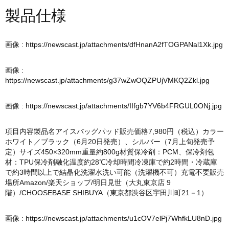
製品仕様
画像 :
https://newscast.jp/attachments/dfHnanA2fTOGPANal1Xk.jpg
画像 :
https://newscast.jp/attachments/g37wZwOQZPUjVMKQ2Zkl.jpg
画像 :
https://newscast.jp/attachments/IIfgb7YV6b4FRGUL0ONj.jpg
項目内容製品名アイスバッグパッド販売価格7,980円（税込）カラー
ホワイト／ブラック（6月20日発売）、シルバー（7月上旬発売予
定）サイズ450×320mm重量約800g材質保冷剤：PCM、保冷剤包
材：TPU保冷剤融化温度約28℃冷却時間冷凍庫で約2時間・冷蔵庫
で約3時間以上で結晶化洗濯水洗い可能（洗濯機不可）充電不要販売
場所Amazon/楽天ショップ/明日見世（大丸東京店 9
階）/CHOOSEBASE SHIBUYA（東京都渋谷区宇田川町21－1）
画像 :
https://newscast.jp/attachments/u1cOV7elPj7WhfkLU8nD.jpg