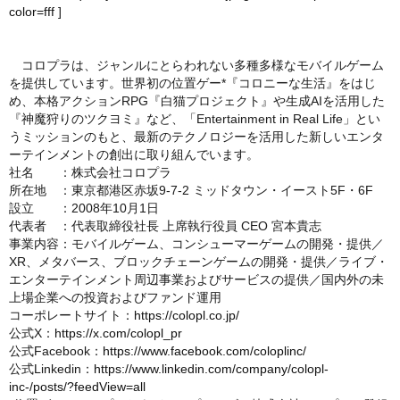
color=fff
]
コロプラは、ジャンルにとらわれない多種多様なモバイルゲーム
を提供しています。世界初の位置ゲー*『コロニーな生活』をはじ
め、本格アクションRPG『白猫プロジェクト』や生成AIを活用した
『神魔狩りのツクヨミ』など、「Entertainment in Real Life」とい
うミッションのもと、最新のテクノロジーを活用した新しいエンタ
ーテインメントの創出に取り組んでいます。
社名 ：株式会社コロプラ
所在地 ：東京都港区赤坂9-7-2 ミッドタウン・イースト5F・6F
設立 ：2008年10月1日
代表者 ：代表取締役社長 上席執行役員 CEO 宮本貴志
事業内容：モバイルゲーム、コンシューマーゲームの開発・提供／
XR、メタバース、ブロックチェーンゲームの開発・提供／ライブ・
エンターテインメント周辺事業およびサービスの提供／国内外の未
上場企業への投資およびファンド運用
コーポレートサイト：
https://colopl.co.jp/
公式X：
https://x.com/colopl_pr
公式Facebook：
https://www.facebook.com/coloplinc/
公式Linkedin：
https://www.linkedin.com/company/colopl-
inc-/posts/?feedView=all