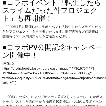
■コラボイベント「転生したら
スライムだった件プロジェク
ト」も再開催！
2020年7月に開催したコラボイベント「転生したらスライムだっ
た件プロジェクト」も再開催いたします。開催内容などの詳細は、
開催時にゲーム内お知らせをご確認ください。
■コラボPV公開記念キャンペー
ン開催中！
[画像10:
https://prcdn.freetls.fastly.net/release_image/4473/1970/4473-
1970-beab540ed2e362a1b6f855a668536d4c-720x308.jpg?
width=536&quality=85%2C75&format=jpeg&auto=webp&fit=bounds&
color=fff
]
『白猫』公式X、および『転スラ』公式Xをフォローし、対象ポス
トをリポストした方の中から抽選で30名様に、今回のコラボイベン