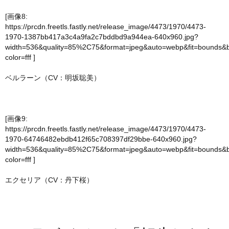
[画像8:
https://prcdn.freetls.fastly.net/release_image/4473/1970/4473-
1970-1387bb417a3c4a9fa2c7bddbd9a944ea-640x960.jpg?
width=536&quality=85%2C75&format=jpeg&auto=webp&fit=bounds&
color=fff
]
ベルラーン（CV：明坂聡美）
[画像9:
https://prcdn.freetls.fastly.net/release_image/4473/1970/4473-
1970-64746482ebdb412f65c708397df29bbe-640x960.jpg?
width=536&quality=85%2C75&format=jpeg&auto=webp&fit=bounds&
color=fff
]
エクセリア（CV：丹下桜）