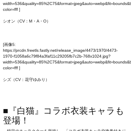
width=536&quality=85%2C75&format=jpeg&auto=webp&fit=bounds&
color=fff
]
シオン（CV：M・A・O）
[画像5:
https://prcdn.freetls.fastly.net/release_image/4473/1970/4473-
1970-f1058a6c79f84a3faf11c29205fb7c2b-768x1024.jpg?
width=536&quality=85%2C75&format=jpeg&auto=webp&fit=bounds&
color=fff
]
シズ（CV：花守ゆみり）
■『白猫』コラボ衣装キャラも
登場！