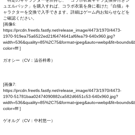
特定のキャラクターを所持し、「コラボ衣装キャラ交換券付きジ
ュエルパック」を購入すれば、コラボ衣装を身に着けた『白猫』キ
ャラクターを交換で入手できます。詳細はゲーム内お知らせなどを
ご確認ください。
[画像6:
https://prcdn.freetls.fastly.net/release_image/4473/1970/4473-
1970-919ea75a6522ed21f6474641af6fea79-640x960.jpg?
width=536&quality=85%2C75&format=jpeg&auto=webp&fit=bounds&
color=fff
]
ガオシー（CV：澁谷梓希）
[画像7:
https://prcdn.freetls.fastly.net/release_image/4473/1970/4473-
1970-51781baa02474090882ca582d6651c53-640x960.jpg?
width=536&quality=85%2C75&format=jpeg&auto=webp&fit=bounds&
color=fff
]
ゲオルグ（CV：中村悠一）