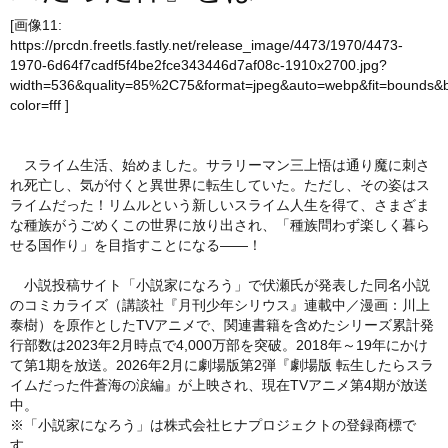
[画像11:
https://prcdn.freetls.fastly.net/release_image/4473/1970/4473-
1970-6d64f7cadf5f4be2fce343446d7af08c-1910x2700.jpg?
width=536&quality=85%2C75&format=jpeg&auto=webp&fit=bounds&
color=fff
]
スライム生活、始めました。サラリーマン三上悟は通り魔に刺さ
れ死亡し、気が付くと異世界に転生していた。ただし、その姿はス
ライムだった！リムルという新しいスライム人生を得て、さまざま
な種族がうごめくこの世界に放り出され、「種族問わず楽しく暮ら
せる国作り」を目指すことになる――！
小説投稿サイト「小説家になろう」で伏瀬氏が発表した同名小説
のコミカライズ（講談社『月刊少年シリウス』連載中／漫画：川上
泰樹）を原作としたTVアニメで、関連書籍を含めたシリーズ累計発
行部数は2023年2月時点で4,000万部を突破。2018年～19年にかけ
て第1期を放送。2026年2月に劇場版第2弾『劇場版 転生したらスラ
イムだった件蒼海の涙編』が上映され、現在TVアニメ第4期が放送
中。
※「小説家になろう」は株式会社ヒナプロジェクトの登録商標で
す。