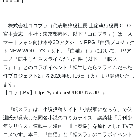
color=fff
]
株式会社コロプラ（代表取締役社長 上席執行役員 CEO：
宮本貴志、本社：東京都港区、以下「コロプラ」）は、ス
マートフォン向け本格3DアクションRPG『白猫プロジェク
ト NEW WORLD'S（以下、『白猫』）』において、TVア
ニメ『転生したらスライムだった件（以下、『転ス
ラ』）』とのコラボイベント「転生したらスライムだった
件プロジェクト2」を2026年6月16日（火）より開催いたし
ます。
【コラボPV】
https://youtu.be/UBOBrNwUBTg
『転スラ』は、小説投稿サイト「小説家になろう」で伏
瀬氏が発表した同名小説のコミカライズ（講談社「月刊少
年シリウス」連載中／漫画：川上泰樹）を原作としたTVア
ニメです。本日、『白猫』と『転スラ』のコラボイベント