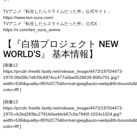
TVアニメ『転生したらスライムだった件』公式サイト：
https://www.ten-sura.com/
TVアニメ『転生したらスライムだった件』公式X：
https://x.com/ten_sura_anime
【『白猫プロジェクト NEW
WORLD'S』 基本情報】
[画像12:
https://prcdn.freetls.fastly.net/release_image/4473/1970/4473-
1970-00d38c7d639c6874cc477a5be0528639-800x701.jpg?
width=536&quality=85%2C75&format=jpeg&auto=webp&fit=bounds&
color=fff
]
[画像13:
https://prcdn.freetls.fastly.net/release_image/4473/1970/4473-
1970-cb2bd269bc2791b0eefdcb67c0a7940f-1024x1024.jpg?
width=536&quality=85%2C75&format=jpeg&auto=webp&fit=bounds&
color=fff
]