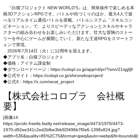
『白猫プロジェクト NEW WORLD'S』は、簡単操作で楽しめる本
格3DアクションRPGです。バトルや街づくりのほか、最大4人で遊
べるリアルタイム通信バトルを搭載。バトルシステム「スキルコン
ビネーション」で、よりスピーディなアクションとスキルやキャラ
クターの組み合わせをお楽しみいただけます。壮大な冒険のストー
リーを中心にゲームが展開していく、新たな王道RPGをスマートフ
ォンで実現。
2026年7月14日（火）に12周年を迎えます。
◆アプリ名：白猫プロジェクト
◆価格：アイテム課金制
◆ダウンロードページ：
https://colopl.co.jp/app/rd/pr/?/snn/21sjgfjf/
◆公式サイト：
https://colopl.co.jp/shironekoproject/
◆公式X：
https://x.com/wcat_project
【株式会社コロプラ 会社概
要】
[画像14:
https://prcdn.freetls.fastly.net/release_image/4473/1970/4473-
1970-d92ee341c2ed2bfbe3bb92f496b7f0e6-1398x824.jpg?
width=536&quality=85%2C75&format=jpeg&auto=webp&fit=bounds&