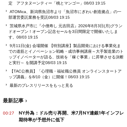
定 アフタヌーンティー「桃とマンゴー」
08/03 19:15
ATOMica、新潟県魚沼市より「魚沼市にぎわい創造拠点」の一
部運営委託業務を受託
08/03 19:15
茨城県水戸市に『小僧寿し 元吉田店』2026年8月3日(月)グラン
ドオープン！オープン記念セールを3日間限定で開催いたしま
す。
08/03 19:15
9月11日(金) 会場開催 【特別講座】製品開発における事業化ま
での道筋とイノベーション戦略・成功事例講座～大手製造業のト
ップイノベーターが語る、技術を「稼ぐ事業」に昇華させる決断
と実行～ を開講予定
08/03 19:15
【TAC公務員】「心理職・福祉職公務員 オンラインスタートア
ップ講義」を8/10（金）に開催！
08/03 19:15
最新のプレスリリースをもっと見る
最新記事
NY外為：ドル売り再開、米7月NY連銀1年インフレ
00:27
期待率が予想外に低下