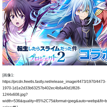
[画像1:
https://prcdn.freetls.fastly.net/release_image/4473/1970/4473-
1970-1d1e2d33b63257b402ec4b8a40d1f828-
1244x608.jpg?
width=536&quality=85%2C75&format=jpeg&auto=webp&fit=