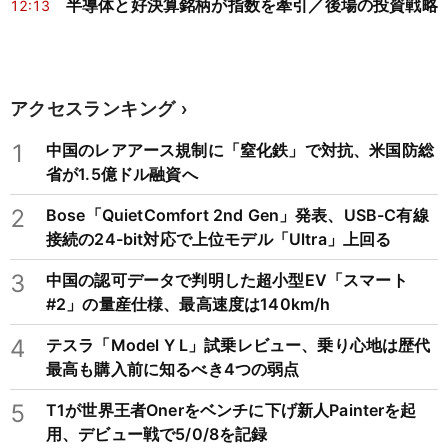
半導体と好決算銘柄が指数を牽引／後場の投資戦略
12:13
アクセスランキング
1
中国のレアアース規制に「窒化鉄」で対抗、米国防総
省が1.5億ドル融資へ
2
Bose「QuietComfort 2nd Gen」発表、USB-C有線
接続の24-bit対応で上位モデル「Ultra」上回る
3
中国の認可データで判明した超小型EV「スマート
#2」の量産仕様、最高速度は140km/h
4
テスラ「Model Y L」試乗レビュー、乗り心地は歴代
最高も購入前に知るべき4つの弱点
5
T1が世界王者Onerをベンチに下げ新人Painterを起
用、デビュー戦で5/0/8を記録