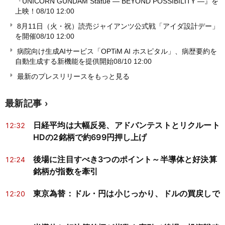
『UNICORN GUNDAM Statue ― BEYOND POSSIBILITY ―』を
上映！
08/10 12:00
8月11日（火・祝）読売ジャイアンツ公式戦「アイダ設計デー」
を開催
08/10 12:00
病院向け生成AIサービス「OPTiM AI ホスピタル」、病歴要約を
自動生成する新機能を提供開始
08/10 12:00
最新のプレスリリースをもっと見る
最新記事
日経平均は大幅反発、アドバンテストとリクルート
12:32
HDの2銘柄で約699円押し上げ
後場に注目すべき3つのポイント～半導体と好決算
12:24
銘柄が指数を牽引
東京為替：ドル・円は小じっかり、ドルの買戻しで
12:20