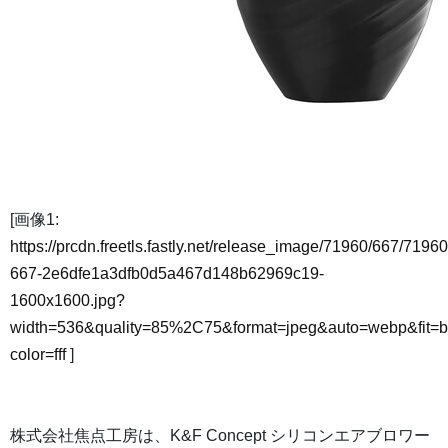
[画像1:
https://prcdn.freetls.fastly.net/release_image/71960/667/71960
667-2e6dfe1a3dfb0d5a467d148b62969c19-
1600x1600.jpg?
width=536&quality=85%2C75&format=jpeg&auto=webp&fit=
color=fff
]
株式会社焦点工房は、K&F Concept シリコンエアブロワー