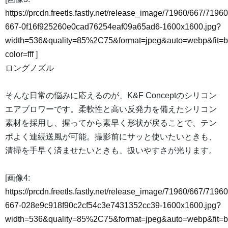
https://prcdn.freetls.fastly.net/release_image/71960/667/71960
667-0f16f925260e0cad76254eaf09a65ad6-1600x1600.jpg?
width=536&quality=85%2C75&format=jpeg&auto=webp&fit=
color=fff
]
ロングノズル
そんな日常の悩みに応えるのが、K&F Conceptのシリコン
エアブロワーです。柔軟性と高い反発力を備えたシリコン
素材を採用し、握ってから素早く形状が戻ることで、テン
ポよく連続送風が可能。撮影前にサッと使いたいときも、
清掃を手早く済ませたいときも、扱いやすさが光ります。
[画像4:
https://prcdn.freetls.fastly.net/release_image/71960/667/71960
667-028e9c918f90c2cf54c3e7431352cc39-1600x1600.jpg?
width=536&quality=85%2C75&format=jpeg&auto=webp&fit=