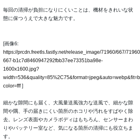
毎回の清掃が負担になりにくいことは、機材をきれいな状
態に保つうえで大きな魅力です。
[画像6:
https://prcdn.freetls.fastly.net/release_image/71960/667/71960
667-b1c7d8460947292fbb37ee73351ba98e-
1600x1600.jpg?
width=536&quality=85%2C75&format=jpeg&auto=webp&fit=
color=fff
]
細かな隙間にも届く、大風量送風強力な送風で、細かな隙
間や隅、手の届きにくい箇所のホコリや汚れをすばやく除
去。レンズ表面やカメラボディはもちろん、センサーまわ
りやバッテリー室など、気になる箇所の清掃にも役立ちま
す。