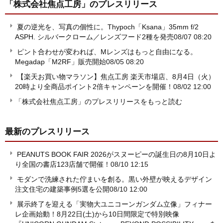
「株式会社焦点工房」
のプレスリリース
夏の逆光を、写真の個性に。Thypoch「Ksana」35mm f/2
ASPH. シルバークローム／レンズフード2種を発売
08/07 08:20
ピント合わせが変われば、Mレンズはもっと自由になる。
Megadap「M2RF」販売開始
08/05 08:20
【楽天お買い物マラソン】焦点工房 楽天市場店、8月4日（火）
20時より全商品ポイント2倍キャンペーンを開催！
08/02 12:00
「株式会社焦点工房」のプレスリリースをもっと読む
最新のプレスリリース
PEANUTS BOOK FAIR 2026がスヌーピーの誕生日の8月10日よ
り全国の書店123店舗で開催！
08/10 12:15
モダンで洗練された佇まいを創る。黒い外壁が映えるデザイン
注文住宅の建築事例5選を公開
08/10 12:00
展示終了を迎える「実物大ユニコーンガンダム立像」フィナー
レ企画始動！8月22日(土)から10日間限定で特別映像