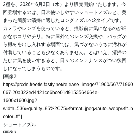
2種を、2026年6月3日（水）より販売開始いたします。今
回登場するのは、日常使いしやすいショートノズルと、奥
まった箇所の清掃に適したロングノズルの2タイプです。
カメラやレンズを使っていると、撮影前に気になるのが細
かなホコリやチリ。特に屋外でのレンズ交換や、バッグか
ら機材を出し入れする場面では、気づかないうちに汚れが
付着していることも少なくありません。とはいえ、清掃の
たびに気を使いすぎると、日々のメンテナンスがつい後回
しになってしまうものです。
[画像2:
https://prcdn.freetls.fastly.net/release_image/71960/667/71960
667-20a322ed4421ce6bce01d9153564664e-
1600x1600.jpg?
width=536&quality=85%2C75&format=jpeg&auto=webp&fit=
color=fff
]
ショートノズル
[画像3: