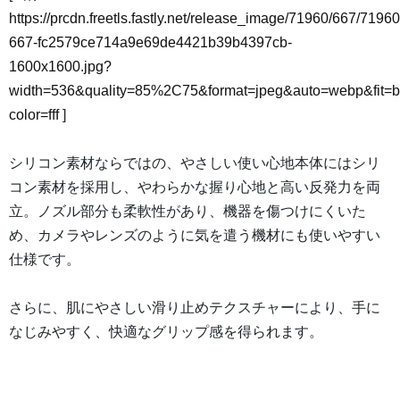
https://prcdn.freetls.fastly.net/release_image/71960/667/71960
667-fc2579ce714a9e69de4421b39b4397cb-
1600x1600.jpg?
width=536&quality=85%2C75&format=jpeg&auto=webp&fit=
color=fff
]
シリコン素材ならではの、やさしい使い心地本体にはシリ
コン素材を採用し、やわらかな握り心地と高い反発力を両
立。ノズル部分も柔軟性があり、機器を傷つけにくいた
め、カメラやレンズのように気を遣う機材にも使いやすい
仕様です。
さらに、肌にやさしい滑り止めテクスチャーにより、手に
なじみやすく、快適なグリップ感を得られます。