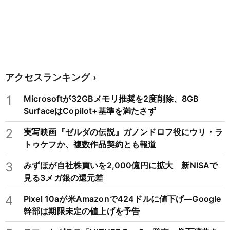
アクセスランキング
1
Microsoftが32GBメモリ推奨を2度削除、8GB
SurfaceはCopilot+基準を満たさず
2
実写映画『ゼルダの伝説』ガノンドロフ役にウリ・ラ
トゥケフか、複数作品契約とも報道
3
みずほが自社株買いを2,000億円に拡大 新NISAで
見る3メガ銀の還元差
4
Pixel 10aが米Amazonで424ドルに値下げ―Google
幹部は期限未定の値上げを予告