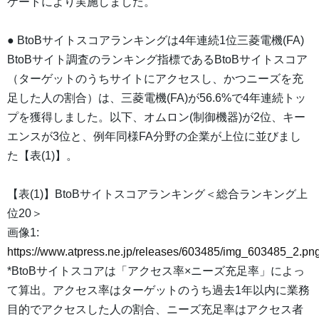
ケートにより実施しました。
● BtoBサイトスコアランキングは4年連続1位三菱電機(FA)
BtoBサイト調査のランキング指標であるBtoBサイトスコア
（ターゲットのうちサイトにアクセスし、かつニーズを充
足した人の割合）は、三菱電機(FA)が56.6%で4年連続トッ
プを獲得しました。以下、オムロン(制御機器)が2位、キー
エンスが3位と、例年同様FA分野の企業が上位に並びまし
た【表(1)】。
【表(1)】BtoBサイトスコアランキング＜総合ランキング上
位20＞
画像1:
https://www.atpress.ne.jp/releases/603485/img_603485_2.pn
*BtoBサイトスコアは「アクセス率×ニーズ充足率」によっ
て算出。アクセス率はターゲットのうち過去1年以内に業務
目的でアクセスした人の割合、ニーズ充足率はアクセス者