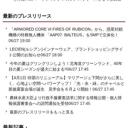
最新のプレスリリース
『ARMORED CORE VI FIRES OF RUBICON』から、惑星封鎖
機構の特務無人機体 「AAP07: BALTEUS」をSMPで立体化！
06/27 19:00
LECIEN(ルシアン)インナーウェア、ブランドショッピングサイ
ト公開のお知らせ
06/27 18:00
今年の夏はグリングリンしよう！北海道グリーンランド、40年
目の夏シーズンが盛大に始まる!!
06/27 17:45
【4月1日 待望のリニューアル】マリアージュ下関がさらに美し
く、心地よい空間へパワーアップ！「光・水・緑」のチャペルと
新披露宴会場が誕生 見学会を６月より開始！
06/27 17:45
農林水産大臣より行政不服審査請求に関する情報公開・個人情
報保護審査会への諮問通知を受領
06/27 17:45
最新のプレスリリースをもっと見る
最新記事