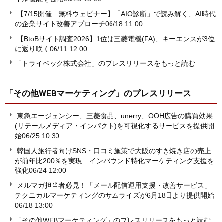
【7/15開催 無料ウェビナー】「AIO診断」で読み解く、AI時代
の企業サイト改善アプローチ
06/18 11:00
【BtoBサイト調査2026】1位は三菱電機(FA)、キーエンスが3位
に返り咲く
06/11 12:00
「トライベック株式会社」のプレスリリースをもっと読む
「その他WEBマーケティング」
のプレスリリース
東急エージェンシー、三菱食品、unerry、OOH広告の購買効果
(リテールメディア・インパクト)を可視化するサービスを提供開
始
06/25 10:30
韓国人旅行者向けSNS・口コミ施策で大阪のすき焼き店の売上
が前年比200％を実現 インバウンド特化マーケティング支援を
強化
06/24 12:00
メルマガ担当者必見！「メール配信運用支援・改善サービス」
テクニカルマーケティングのサムライズが6月18日より提供開始
06/18 13:00
「その他WEBマーケティング」のプレスリリースをもっと読む