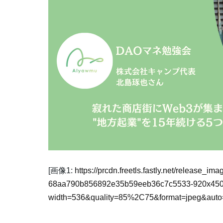
[画像1:
https://prcdn.freetls.fastly.net/release_i
68aa790b856892e35b59eeb36c7c5533-920x450
width=536&quality=85%2C75&format=jpeg&auto=