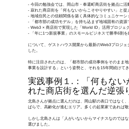
- 今回の勉強会では、岡山市・奉還町商店街を拠点に活
- 寂れた商店街を「何もないからこそやりやすい」と捉
- 地域住民との信頼関係を築く具体的なコミュニケーシ
- 「都市部の成功モデル」を持ち込まず地域固有の資源
- Web3 × 商店街で実現した「World ID」活用プロジ
- 「年に1つ新規事業」のスモールビジネスで勝率6割
について、ゲストハウス開業から最新のWeb3プロジェ
した。
特に注目されたのは、「都市部の成功事例をそのまま地
事業を設計する」という姿勢と、それを15年間続けて
実践事例１.：「何もない
れた商店街を選んだ逆張
北島さんが拠点に選んだのは、岡山駅の表口ではなく、
ばらで、高齢化が進むエリア。多くの起業家であれば敬
しかし北島さんは「人がいないからマイナスなのではな
選びました。