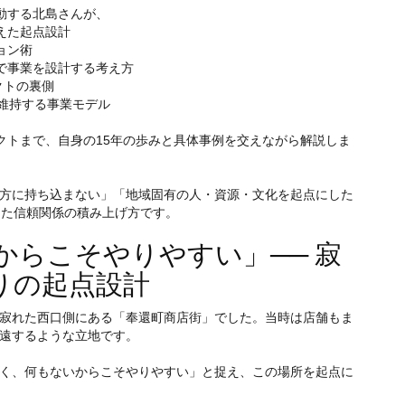
動する北島さんが、
えた起点設計
ョン術
で事業を設計する考え方
ェクトの裏側
を維持する事業モデル
クトまで、自身の15年の歩みと具体事例を交えながら解説しま
方に持ち込まない」「地域固有の人・資源・文化を起点にした
きた信頼関係の積み上げ方です。
からこそやりやすい」── 寂
りの起点設計
寂れた西口側にある「奉還町商店街」でした。当時は店舗もま
遠するような立地です。
く、何もないからこそやりやすい」と捉え、この場所を起点に