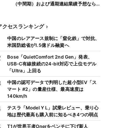
（中間期）および通期連結業績予想なら
びに配当予想を上方修正
アクセスランキング
1
中国のレアアース規制に「窒化鉄」で対抗、
米国防総省が1.5億ドル融資へ
2
Bose「QuietComfort 2nd Gen」発表、
USB-C有線接続の24-bit対応で上位モデル
「Ultra」上回る
3
中国の認可データで判明した超小型EV「ス
マート #2」の量産仕様、最高速度は
140km/h
4
テスラ「Model Y L」試乗レビュー、乗り心
地は歴代最高も購入前に知るべき4つの弱点
5
T1が世界王者Onerをベンチに下げ新人