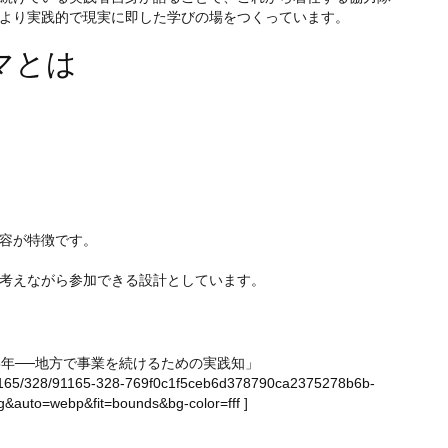
より実践的で現実に即した学びの場をつくっています。
マとは
容が特徴です。
考えながら参加できる設計としています。
5年──地方で事業を続けるための実践知」
ge/91165/328/91165-328-769f0c1f5ceb6d378790ca2375278b6b-
&auto=webp&fit=bounds&bg-color=fff
]