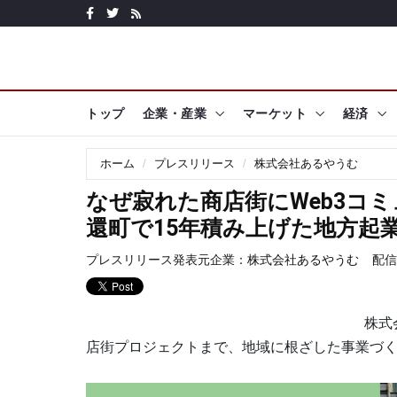
トップ
企業・産業
マーケット
経済
ホーム
プレスリリース
株式会社あるやうむ
なぜ寂れた商店街にWeb3コ
還町で15年積み上げた地方起
プレスリリース発表元企業：
株式会社あるやうむ
配信日
株式
店街プロジェクトまで、地域に根ざした事業づ