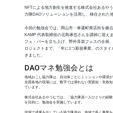
NFTによる地方創生を推進する株式会社あるやう
力隊DAOソリューションを活用し、移住された
今回の勉強会では、岡山市・奉還町商店街を拠点
KAMP 代表取締役の北島琢也さんを講師に迎
フェ・バーを立ち上げ、野外音楽フェスの企画、クラ
ロジェクトまで、「年に1つ新規事業」のスタイ
きました。
DAOマネ勉強会とは
地域おこし協力隊は、自治体ごとにミッションや環境が
全国各地の現場には、数字では測れない実践知・失敗知
ています。
株式会社あるやうむでは、「協力隊員一人ひとりの経験
を目的に、勉強会を実施しています。
現場で成果を出している協力隊員や、地域で長く事業を