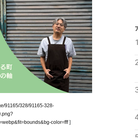
mage/91165/328/91165-328-
.png?
webp&fit=bounds&bg-color=fff
]