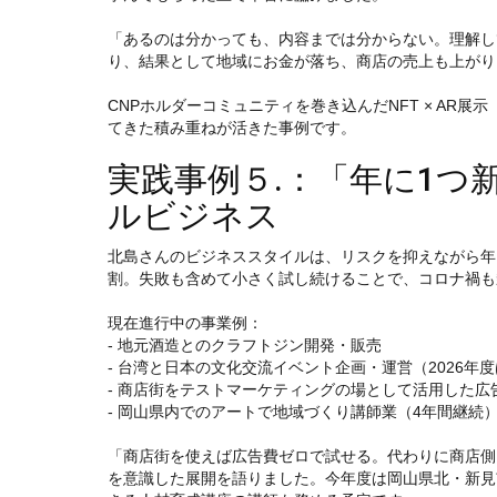
「あるのは分かっても、内容までは分からない。理解し
り、結果として地域にお金が落ち、商店の売上も上がり
CNPホルダーコミュニティを巻き込んだNFT × AR展
てきた積み重ねが活きた事例です。
実践事例５.：「年に1つ
ルビジネス
北島さんのビジネススタイルは、リスクを抑えながら年
割。失敗も含めて小さく試し続けることで、コロナ禍も
現在進行中の事業例：
- 地元酒造とのクラフトジン開発・販売
- 台湾と日本の文化交流イベント企画・運営（2026年度
- 商店街をテストマーケティングの場として活用した広
- 岡山県内でのアートで地域づくり講師業（4年間継続
「商店街を使えば広告費ゼロで試せる。代わりに商店側に
を意識した展開を語りました。今年度は岡山県北・新見