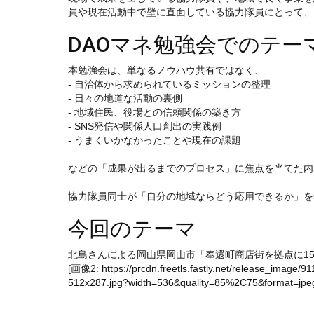
員や現在活動中で壁に直面している協力隊員にとって、
DAOマネ勉強会でのテー
本勉強会は、単なるノウハウ共有ではなく、
- 自治体から求められているミッションの整理
- 日々の地道な活動の裏側
- 地域住民、役場との信頼関係の築き方
- SNS発信や関係人口創出の実践例
- うまくいかなかったことや現在の課題
などの「成果が出るまでのプロセス」に焦点を当てた内
協力隊員同士が「自分の地域ならどう応用できるか」を
今回のテーマ
北島さんによる岡山県岡山市「奉還町商店街を拠点に1
[画像2:
https://prcdn.freetls.fastly.net/release_ima
512x287.jpg?width=536&quality=85%2C75&format=jpeg