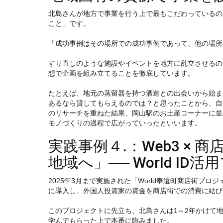
北島さんが地方で事業を行う上で最もこだわっているの
こと」です。
「成功事例はその場所での成功事例であって、他の場所
すり直しのような施設やイベントを地方に乱立させるの
想で企画を組み立てることを徹底しています。
たとえば、地元の蒸留器を持つ酒造との出会いから始ま
あるなら貸してもらえるのでは？と思ったことから、自
のリサーチを重ねた結果、岡山駅のお土産コーナーに並
モノづくりの過程で広がっていったといいます。
実践事例４.：Web3 ×
地域へ」── World ID
2025年3月まで実施された「World奉還町商店街プロジ
に導入し、外国人投資家の資金を商店街での消費に結び
このプロジェクトに先立ち、北島さんは1～2年かけて
学んでもらった上で本番に臨みました。