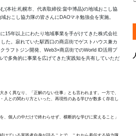
む(本社:札幌市、代表取締役:畠中博晶)の地域おこし協
地域おこし協力隊の皆さんにDAOマネ勉強会を実施。
に15年以上にわたり地域事業を手がけてきた株式会社
えました。寂れていた駅西口の商店街でゲストハウス兼カ
フトジン開発、Web3×商店街でのWorld ID活用プ
ルで多角的に事業を広げてきた実践知を共有していただ
大きく異なり、「正解のない仕事」とも言われます。一方で、
・人との関わり方といった、再現性のある学びが数多く存在し
を、個人の中だけで終わらせず、横断的な学びに変えること」
続けている実践者自身が語ることで、これから着任する協力隊