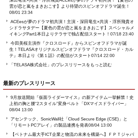
深田竜生×共演・浮所飛貴ACEesが夢のドラマ初共演！【夏色の
雲が恋と嵐をまきおこす】より待望のスピンオフドラマ誕生！
08/01 23:34
ACEesが夢のドラマ初共演！主演・深田竜生×共演・浮所飛貴オ
シドラサタデー【夏色の雲が恋と嵐をまきおこす】スペシャルメ
イキングPart1本日よりテラサで独占配信スタート！
07/18 23:40
今田美桜主演作『クロスロード』からスピンオフドラマが誕
生！TELASAオリジナルスピンオフドラマ『クロスロード・カル
テ』本日より《第１話》の配信がスタート
07/14 22:00
「TELASA株式会社」のプレスリリースをもっと読む
最新のプレスリリース
9月放送開始『仮面ライダーマイス』の新アイテム一挙解禁！史
上初の胸と腰“2スタイル”変身ベルト「DXマイスドライバー」
08/04 13:00
アセンテック、SonicWall社「Cloud Secure Edge (CSE)」と
「リモートPCアレイ」の製品連携を発表
08/04 13:00
【ベトナム最大手ICT企業と物流の未来を構築へ】ＦＰＴジャパ