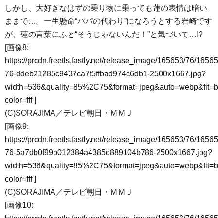
しかし、大好きなはずの乗り物に乗っても蓮の表情は暗い
ままで…。一生懸命“パパの代わり”になろうとする岩崎です
が、蓮の言葉にふと“そうじゃないんだ！”と気づいて…!?
[画像8:
https://prcdn.freetls.fastly.net/release_image/165653/76/16565
76-ddeb21285c9437ca7f5ffbad974c6db1-2500x1667.jpg?
width=536&quality=85%2C75&format=jpeg&auto=webp&fit=
color=fff
]
(C)SORAJIMA／テレビ朝日・ＭＭＪ
[画像9:
https://prcdn.freetls.fastly.net/release_image/165653/76/16565
76-5a7db0f99b012384a4385d889104b786-2500x1667.jpg?
width=536&quality=85%2C75&format=jpeg&auto=webp&fit=
color=fff
]
(C)SORAJIMA／テレビ朝日・ＭＭＪ
[画像10: