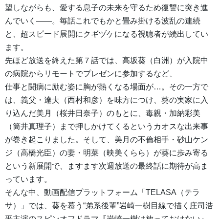
望しながらも、愛する息子の未来を守るため復讐に突き進
んでいく――。毎話これでもかと畳み掛ける波乱の連続
と、超スピード展開にクギヅケになる視聴者が続出してい
ます。
先ほど放送を終えた第７話では、高坂葵（白洲）が入院中
の病院からリモートでプレゼンに参加するなど、
仕事と闘病に励む姿に胸が熱くなる場面が…。その一方で
は、義父・達夫（西村和彦）を味方につけ、葵の実家に入
り込んだ美月（桜井日奈子）のもとに、毒親・加納彩美
（筒井真理子）まで押しかけてくるというカオスな出来事
が巻き起こりました。そして、美月の不倫相手・砂山ケン
ジ（高橋光臣）の妻・明菜（映美くらら）が葵に歩み寄る
という新展開で、ますます次週放送の最終話に期待が高ま
っています。
そんな中、動画配信プラットフォーム「TELASA（テラ
サ）」では、葵を慕う“弟系後輩”岩崎一樹目線で描く庄司浩
平主演のスピンオフドラマ『岩崎一樹は放っておけない』