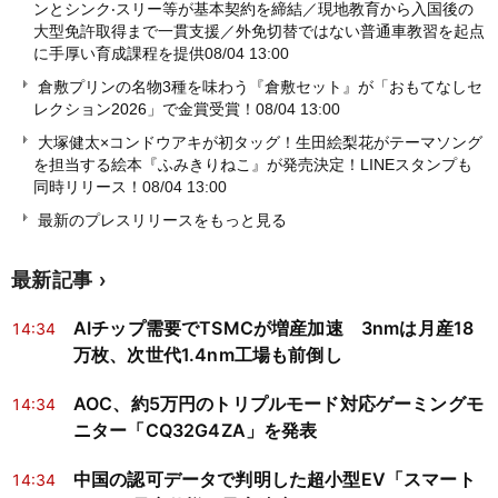
ンとシンク‧スリー等が基本契約を締結／現地教育から入国後の
大型免許取得まで一貫支援／外免切替ではない普通車教習を起点
に手厚い育成課程を提供
08/04 13:00
倉敷プリンの名物3種を味わう『倉敷セット』が「おもてなしセ
レクション2026」で金賞受賞！
08/04 13:00
大塚健太×コンドウアキが初タッグ！生田絵梨花がテーマソング
を担当する絵本『ふみきりねこ』が発売決定！LINEスタンプも
同時リリース！
08/04 13:00
最新のプレスリリースをもっと見る
最新記事
AIチップ需要でTSMCが増産加速 3nmは月産18
14:34
万枚、次世代1.4nm工場も前倒し
AOC、約5万円のトリプルモード対応ゲーミングモ
14:34
ニター「CQ32G4ZA」を発表
中国の認可データで判明した超小型EV「スマート
14:34