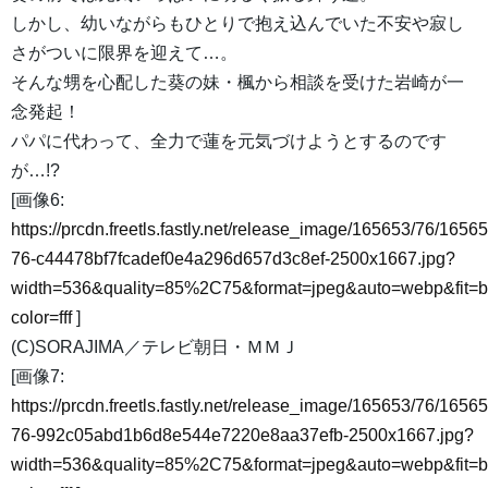
しかし、幼いながらもひとりで抱え込んでいた不安や寂し
さがついに限界を迎えて…。
そんな甥を心配した葵の妹・楓から相談を受けた岩崎が一
念発起！
パパに代わって、全力で蓮を元気づけようとするのです
が…!?
[画像6:
https://prcdn.freetls.fastly.net/release_image/165653/76/16565
76-c44478bf7fcadef0e4a296d657d3c8ef-2500x1667.jpg?
width=536&quality=85%2C75&format=jpeg&auto=webp&fit=
color=fff
]
(C)SORAJIMA／テレビ朝日・ＭＭＪ
[画像7:
https://prcdn.freetls.fastly.net/release_image/165653/76/16565
76-992c05abd1b6d8e544e7220e8aa37efb-2500x1667.jpg?
width=536&quality=85%2C75&format=jpeg&auto=webp&fit=