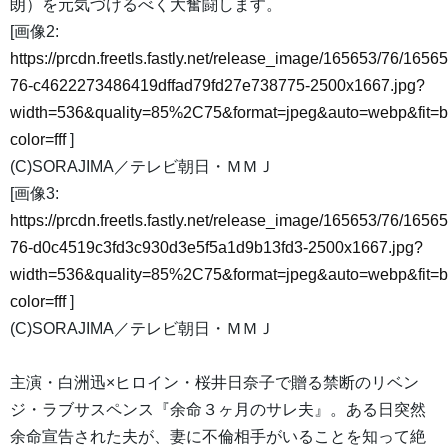
朗）を元気づけるべく大奮闘します。
[画像2:
https://prcdn.freetls.fastly.net/release_image/165653/76/16565
76-c4622273486419dffad79fd27e738775-2500x1667.jpg?
width=536&quality=85%2C75&format=jpeg&auto=webp&fit=
color=fff
]
(C)SORAJIMA／テレビ朝日・ＭＭＪ
[画像3:
https://prcdn.freetls.fastly.net/release_image/165653/76/16565
76-d0c4519c3fd3c930d3e5f5a1d9b13fd3-2500x1667.jpg?
width=536&quality=85%2C75&format=jpeg&auto=webp&fit=
color=fff
]
(C)SORAJIMA／テレビ朝日・ＭＭＪ
主演・白洲迅×ヒロイン・桜井日奈子で贈る禁断のリベン
ジ・ラブサスペンス『余命３ヶ月のサレ夫』。ある日突然
余命宣告された夫が、妻に不倫相手がいることを知って絶