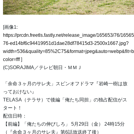
[画像1:
https://prcdn.freetls.fastly.net/release_image/165653/76/16565
76-ed14bf6c94419951d1dae28df78415d3-2500x1667.jpg?
width=536&quality=85%2C75&format=jpeg&auto=webp&fit=
color=fff
]
(C)SORAJIMA／テレビ朝日・ＭＭＪ
「余命３ヶ月のサレ夫」スピンオフドラマ『岩崎一樹は放
っておけない』
TELASA（テラサ）で後編「俺たち同担」の独占配信がス
タート！
配信日時：
【前編】「俺たちの伸びしろ」 5月29日（金） 24時15分
（『余命３ヶ月のサレ夫』第6話放送終了後）