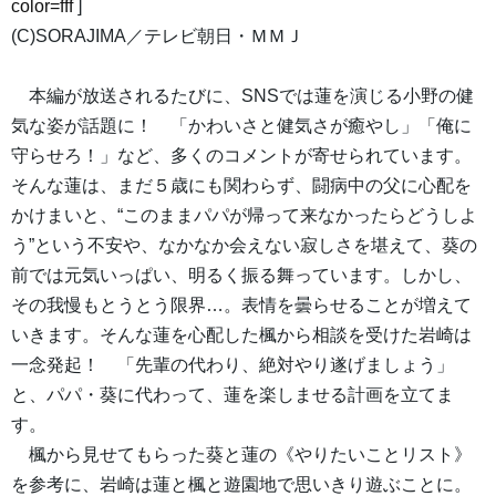
color=fff
]
(C)SORAJIMA／テレビ朝日・ＭＭＪ
本編が放送されるたびに、SNSでは蓮を演じる小野の健
気な姿が話題に！ 「かわいさと健気さが癒やし」「俺に
守らせろ！」など、多くのコメントが寄せられています。
そんな蓮は、まだ５歳にも関わらず、闘病中の父に心配を
かけまいと、“このままパパが帰って来なかったらどうしよ
う”という不安や、なかなか会えない寂しさを堪えて、葵の
前では元気いっぱい、明るく振る舞っています。しかし、
その我慢もとうとう限界…。表情を曇らせることが増えて
いきます。そんな蓮を心配した楓から相談を受けた岩崎は
一念発起！ 「先輩の代わり、絶対やり遂げましょう」
と、パパ・葵に代わって、蓮を楽しませる計画を立てま
す。
楓から見せてもらった葵と蓮の《やりたいことリスト》
を参考に、岩崎は蓮と楓と遊園地で思いきり遊ぶことに。