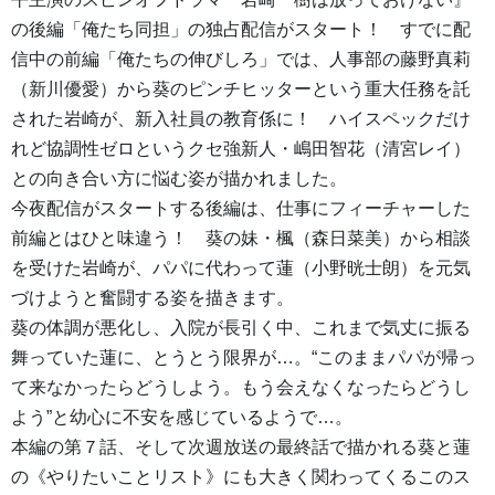
の後編「俺たち同担」の独占配信がスタート！ すでに配
信中の前編「俺たちの伸びしろ」では、人事部の藤野真莉
（新川優愛）から葵のピンチヒッターという重大任務を託
された岩崎が、新入社員の教育係に！ ハイスペックだけ
れど協調性ゼロというクセ強新人・嶋田智花（清宮レイ）
との向き合い方に悩む姿が描かれました。
今夜配信がスタートする後編は、仕事にフィーチャーした
前編とはひと味違う！ 葵の妹・楓（森日菜美）から相談
を受けた岩崎が、パパに代わって蓮（小野晄士朗）を元気
づけようと奮闘する姿を描きます。
葵の体調が悪化し、入院が長引く中、これまで気丈に振る
舞っていた蓮に、とうとう限界が…。“このままパパが帰っ
て来なかったらどうしよう。もう会えなくなったらどうし
よう”と幼心に不安を感じているようで…。
本編の第７話、そして次週放送の最終話で描かれる葵と蓮
の《やりたいことリスト》にも大きく関わってくるこのス