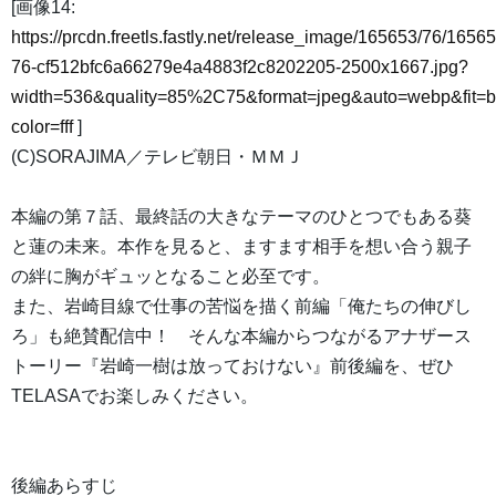
[画像14:
https://prcdn.freetls.fastly.net/release_image/165653/76/16565
76-cf512bfc6a66279e4a4883f2c8202205-2500x1667.jpg?
width=536&quality=85%2C75&format=jpeg&auto=webp&fit=
color=fff
]
(C)SORAJIMA／テレビ朝日・ＭＭＪ
本編の第７話、最終話の大きなテーマのひとつでもある葵
と蓮の未来。本作を見ると、ますます相手を想い合う親子
の絆に胸がギュッとなること必至です。
また、岩崎目線で仕事の苦悩を描く前編「俺たちの伸びし
ろ」も絶賛配信中！ そんな本編からつながるアナザース
トーリー『岩崎一樹は放っておけない』前後編を、ぜひ
TELASAでお楽しみください。
後編あらすじ