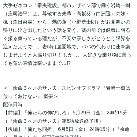
大手ゼネコン「帝央建設」都市デザイン部で働く岩崎一樹
（庄司浩平）は、尊敬する先輩・高坂葵（白洲迅）の妹・
楓（森日菜美）から、甥の蓮（小野晄士朗）がお見舞いの
帰りに泣き出したという話を聞く。葵の前では健気に明る
く振る舞っている蓮だが、不安や寂しさがとうとう限界を
迎えたようで…。岩崎は遊園地で、パパの代わりに蓮を楽
しませようと大張り切り！ しかし、大好きな乗り物に乗っ
ても蓮の表情は暗いままで…!?
＜「余命３ヶ月のサレ夫」スピンオフドラマ『岩崎一樹は
放っておけない』 概要＞
配信日時：
【前編】「俺たちの伸びしろ」 5月29日（金） 24時15分
（『余命３ヶ月のサレ夫』第6話放送終了後）
【後編】「俺たち同担」 6月5日（金） 24時15分（『余命