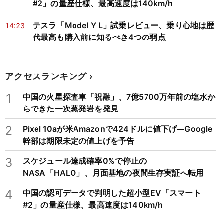
#2」の量産仕様、最高速度は140km/h
テスラ「Model Y L」試乗レビュー、乗り心地は歴
14:23
代最高も購入前に知るべき4つの弱点
アクセスランキング
1
中国の火星探査車「祝融」、7億5700万年前の塩水か
らできた一次蒸発岩を発見
2
Pixel 10aが米Amazonで424ドルに値下げ―Google
幹部は期限未定の値上げを予告
3
スケジュール達成確率0%で停止の
NASA「HALO」、月面基地の夜間生存実証へ転用
4
中国の認可データで判明した超小型EV「スマート
#2」の量産仕様、最高速度は140km/h