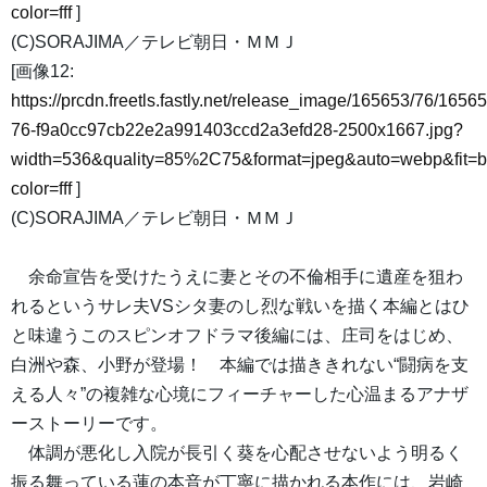
color=fff
]
(C)SORAJIMA／テレビ朝日・ＭＭＪ
[画像12:
https://prcdn.freetls.fastly.net/release_image/165653/76/16565
76-f9a0cc97cb22e2a991403ccd2a3efd28-2500x1667.jpg?
width=536&quality=85%2C75&format=jpeg&auto=webp&fit=
color=fff
]
(C)SORAJIMA／テレビ朝日・ＭＭＪ
余命宣告を受けたうえに妻とその不倫相手に遺産を狙わ
れるというサレ夫VSシタ妻のし烈な戦いを描く本編とはひ
と味違うこのスピンオフドラマ後編には、庄司をはじめ、
白洲や森、小野が登場！ 本編では描ききれない“闘病を支
える人々”の複雑な心境にフィーチャーした心温まるアナザ
ーストーリーです。
体調が悪化し入院が長引く葵を心配させないよう明るく
振る舞っている蓮の本音が丁寧に描かれる本作には、岩崎