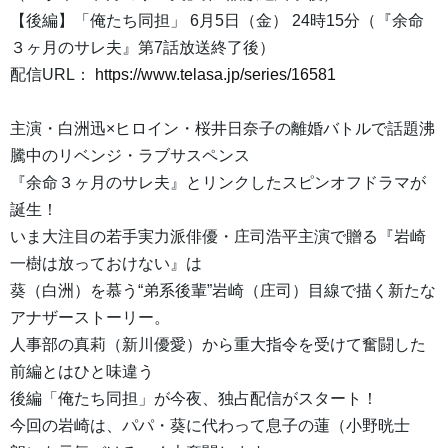
【後編】「俺たち同担」 6月5日（金） 24時15分（『余命
３ヶ月のサレ夫』第7話放送終了後）
配信URL：
https://www.telasa.jp/series/16581
主演・白洲迅×ヒロイン・桜井日奈子の離婚バトルで話題沸
騰中のリベンジ・ラブサスペンス
『余命３ヶ月のサレ夫』とリンクしたスピンオフドラマが
誕生！
いま大注目の若手実力派俳優・庄司浩平主演で贈る『岩崎
一樹は放っておけない』は
葵（白洲）を慕う“弟系後輩”岩崎（庄司）目線で描く新たな
アナザーストーリー。
人事部の真莉（新川優愛）から重大指令を受けて奮闘した
前編とはひと味違う
後編「俺たち同担」が今夜、独占配信がスタート！
今回の岩崎は、パパ・葵に代わって息子の蓮（小野晄士