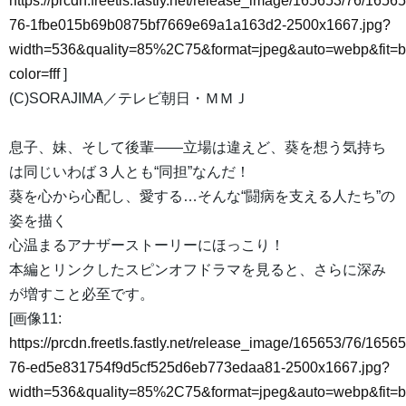
https://prcdn.freetls.fastly.net/release_image/165653/76/16565
76-1fbe015b69b0875bf7669e69a1a163d2-2500x1667.jpg?
width=536&quality=85%2C75&format=jpeg&auto=webp&fit=
color=fff
]
(C)SORAJIMA／テレビ朝日・ＭＭＪ
息子、妹、そして後輩――立場は違えど、葵を想う気持ち
は同じいわば３人とも“同担”なんだ！
葵を心から心配し、愛する…そんな“闘病を支える人たち”の
姿を描く
心温まるアナザーストーリーにほっこり！
本編とリンクしたスピンオフドラマを見ると、さらに深み
が増すこと必至です。
[画像11:
https://prcdn.freetls.fastly.net/release_image/165653/76/16565
76-ed5e831754f9d5cf525d6eb773edaa81-2500x1667.jpg?
width=536&quality=85%2C75&format=jpeg&auto=webp&fit=