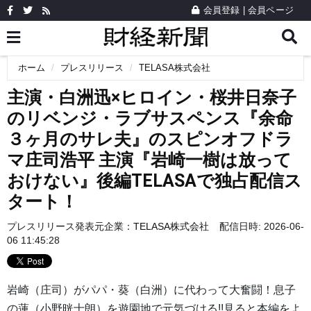
会員登録
|
会員ページ
ホーム
プレスリリース
TELASA株式会社
主演・白洲迅×ヒロイン・桜井日奈子
のリベンジ・ラブサスペンス『余命
３ヶ月のサレ夫』のスピンオフドラ
マ庄司浩平 主演『岩崎一樹は放って
おけない』後編TELASAで独占配信ス
タート！
プレスリリース発表元企業：
TELASA株式会社
配信日時: 2026-06-
06 11:45:28
岩崎（庄司）がパパ・葵（白洲）に代わって大奮闘！息子
の蓮（小野晄士朗）を遊園地で元気づける!!見ると本編をよ