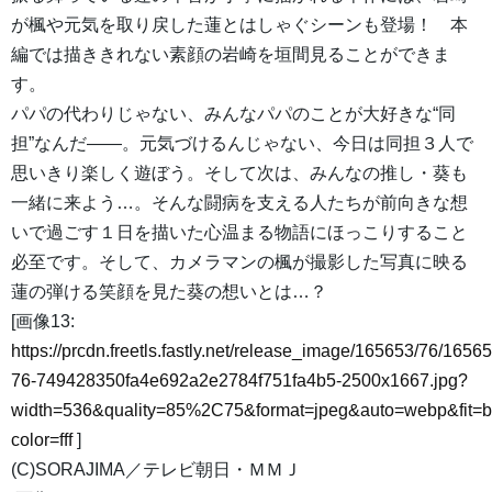
が楓や元気を取り戻した蓮とはしゃぐシーンも登場！ 本
編では描ききれない素顔の岩崎を垣間見ることができま
す。
パパの代わりじゃない、みんなパパのことが大好きな“同
担”なんだ――。元気づけるんじゃない、今日は同担３人で
思いきり楽しく遊ぼう。そして次は、みんなの推し・葵も
一緒に来よう…。そんな闘病を支える人たちが前向きな想
いで過ごす１日を描いた心温まる物語にほっこりすること
必至です。そして、カメラマンの楓が撮影した写真に映る
蓮の弾ける笑顔を見た葵の想いとは…？
[画像13:
https://prcdn.freetls.fastly.net/release_image/165653/76/16565
76-749428350fa4e692a2e2784f751fa4b5-2500x1667.jpg?
width=536&quality=85%2C75&format=jpeg&auto=webp&fit=
color=fff
]
(C)SORAJIMA／テレビ朝日・ＭＭＪ