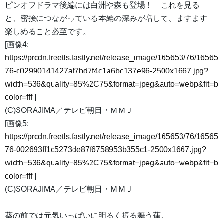
ピンオフドラマ後編には白洲や森も登場！ これを見る
と、密接につながっている本編の深みが増して、ますます
楽しめること必至です。
[画像4:
https://prcdn.freetls.fastly.net/release_image/165653/76/16565
76-c02990141427af7bd7f4c1a6bc137e96-2500x1667.jpg?
width=536&quality=85%2C75&format=jpeg&auto=webp&fit=
color=fff
]
(C)SORAJIMA／テレビ朝日・ＭＭＪ
[画像5:
https://prcdn.freetls.fastly.net/release_image/165653/76/16565
76-002693ff1c5273de87f6758953b355c1-2500x1667.jpg?
width=536&quality=85%2C75&format=jpeg&auto=webp&fit=
color=fff
]
(C)SORAJIMA／テレビ朝日・ＭＭＪ
葵の前では元気いっぱいに明るく振る舞う蓮。