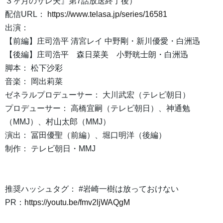
３ヶ月のサレ夫』第7話放送終了後）
配信URL：
https://www.telasa.jp/series/16581
出演：
【前編】庄司浩平 清宮レイ 中野剛・新川優愛・白洲迅
【後編】庄司浩平 森日菜美 小野晄士朗・白洲迅
脚本： 松下沙彩
音楽： 岡出莉菜
ゼネラルプロデューサー： 大川武宏（テレビ朝日）
プロデューサー： 高橋宜嗣（テレビ朝日）、神通勉
（MMJ）、村山太郎（MMJ）
演出： 冨田優聖（前編）、堀口明洋（後編）
制作： テレビ朝日・MMJ
推奨ハッシュタグ： #岩崎一樹は放っておけない
PR：
https://youtu.be/fmv2ljWAQgM