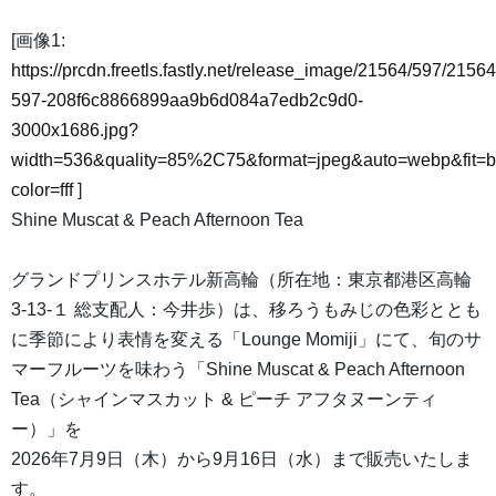
[画像1:
https://prcdn.freetls.fastly.net/release_image/21564/597/21564
597-208f6c8866899aa9b6d084a7edb2c9d0-
3000x1686.jpg?
width=536&quality=85%2C75&format=jpeg&auto=webp&fit=
color=fff
]
Shine Muscat & Peach Afternoon Tea
グランドプリンスホテル新高輪（所在地：東京都港区高輪
3-13-１ 総支配人：今井歩）は、移ろうもみじの色彩ととも
に季節により表情を変える「Lounge Momiji」にて、旬のサ
マーフルーツを味わう「Shine Muscat & Peach Afternoon
Tea（シャインマスカット & ピーチ アフタヌーンティ
ー）」を
2026年7月9日（木）から9月16日（水）まで販売いたしま
す。