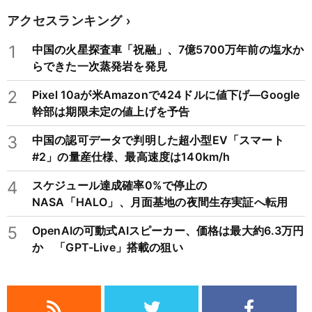
アクセスランキング
1
中国の火星探査車「祝融」、7億5700万年前の塩水か
らできた一次蒸発岩を発見
2
Pixel 10aが米Amazonで424ドルに値下げ―Google
幹部は期限未定の値上げを予告
3
中国の認可データで判明した超小型EV「スマート
#2」の量産仕様、最高速度は140km/h
4
スケジュール達成確率0%で停止の
NASA「HALO」、月面基地の夜間生存実証へ転用
5
OpenAIの可動式AIスピーカー、価格は最大約6.3万円
か 「GPT-Live」搭載の狙い