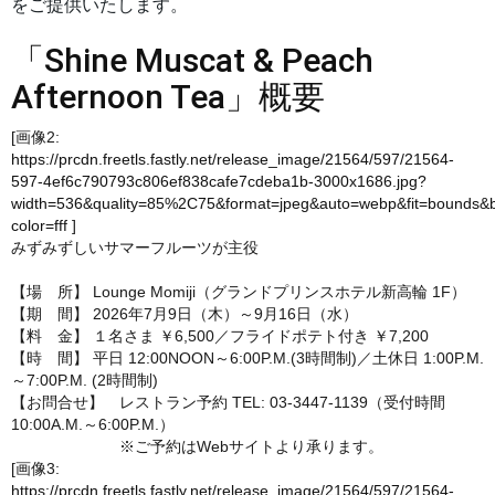
をご提供いたします。
「Shine Muscat & Peach
Afternoon Tea」概要
[画像2:
https://prcdn.freetls.fastly.net/release_image/21564/597/21564-
597-4ef6c790793c806ef838cafe7cdeba1b-3000x1686.jpg?
width=536&quality=85%2C75&format=jpeg&auto=webp&fit=bounds&
color=fff
]
みずみずしいサマーフルーツが主役
【場 所】 Lounge Momiji（グランドプリンスホテル新高輪 1F）
【期 間】 2026年7月9日（木）～9月16日（水）
【料 金】 １名さま ￥6,500／フライドポテト付き ￥7,200
【時 間】 平日 12:00NOON～6:00P.M.(3時間制)／土休日 1:00P.M.
～7:00P.M. (2時間制)
【お問合せ】 レストラン予約 TEL: 03-3447-1139（受付時間
10:00A.M.～6:00P.M.）
※ご予約はWebサイトより承ります。
[画像3:
https://prcdn.freetls.fastly.net/release_image/21564/597/21564-