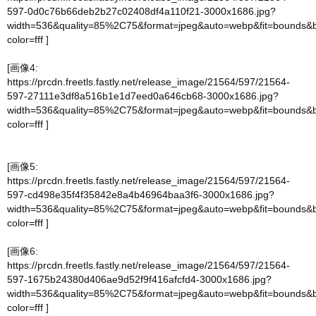
597-0d0c76b66deb2b27c02408df4a110f21-3000x1686.jpg?
width=536&quality=85%2C75&format=jpeg&auto=webp&fit=bounds&
color=fff
]
[画像4:
https://prcdn.freetls.fastly.net/release_image/21564/597/21564-
597-27111e3df8a516b1e1d7eed0a646cb68-3000x1686.jpg?
width=536&quality=85%2C75&format=jpeg&auto=webp&fit=bounds&
color=fff
]
[画像5:
https://prcdn.freetls.fastly.net/release_image/21564/597/21564-
597-cd498e35f4f35842e8a4b46964baa3f6-3000x1686.jpg?
width=536&quality=85%2C75&format=jpeg&auto=webp&fit=bounds&
color=fff
]
[画像6:
https://prcdn.freetls.fastly.net/release_image/21564/597/21564-
597-1675b24380d406ae9d52f9f416afcfd4-3000x1686.jpg?
width=536&quality=85%2C75&format=jpeg&auto=webp&fit=bounds&
color=fff
]