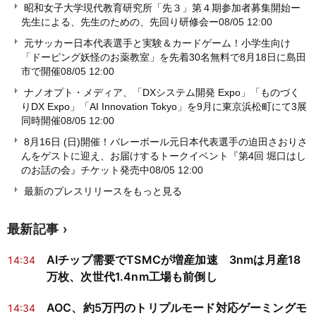
昭和女子大学現代教育研究所「先３」第４期参加者募集開始ー
先生による、先生のための、先回り研修会ー
08/05 12:00
元サッカー日本代表選手と実験＆カードゲーム！小学生向け
「ドーピング妖怪のお薬教室」を先着30名無料で8月18日に島田
市で開催
08/05 12:00
ナノオプト・メディア、「DXシステム開発 Expo」「ものづく
りDX Expo」「AI Innovation Tokyo」を9月に東京浜松町にて3展
同時開催
08/05 12:00
8月16日 (日)開催！バレーボール元日本代表選手の迫田さおりさ
んをゲストに迎え、お届けするトークイベント『第4回 堀口はし
のお話の会』チケット発売中
08/05 12:00
最新のプレスリリースをもっと見る
最新記事
AIチップ需要でTSMCが増産加速 3nmは月産18
14:34
万枚、次世代1.4nm工場も前倒し
AOC、約5万円のトリプルモード対応ゲーミングモ
14:34