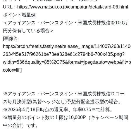
URL：
https://www.matsui.co.jp/campaign/detail/card-06.html
ポイント増量例
＜アライアンス・バーンスタイン・米国成長株投信を100万
円分保有している場合＞
[画像2:
https://prcdn.freetls.fastly.net/release_image/114007/263/1140
263-f45e517f96261be73ea328e61c2794b6-700x435.png?
width=536&quality=85%2C75&format=jpeg&auto=webp&fit=
color=fff
]
※アライアンス・バーンスタイン・米国成長株投信Ｄコー
ス毎月決算型(為替ヘッジなし)予想分配金提示型の場合。
※2026年5月18日時点の還元率、年率0.75％で計算。
※増量分のポイント数の上限は10,000P（キャンペーン期間
中の合計）です。