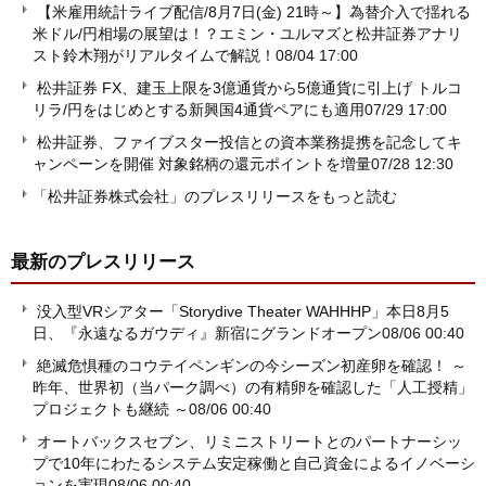
【米雇用統計ライブ配信/8月7日(金) 21時～】為替介入で揺れる
米ドル/円相場の展望は！？エミン・ユルマズと松井証券アナリ
スト鈴木翔がリアルタイムで解説！
08/04 17:00
松井証券 FX、建玉上限を3億通貨から5億通貨に引上げ トルコ
リラ/円をはじめとする新興国4通貨ペアにも適用
07/29 17:00
松井証券、ファイブスター投信との資本業務提携を記念してキ
ャンペーンを開催 対象銘柄の還元ポイントを増量
07/28 12:30
「松井証券株式会社」のプレスリリースをもっと読む
最新のプレスリリース
没入型VRシアター「Storydive Theater WAHHHP」本日8月5
日、『永遠なるガウディ』新宿にグランドオープン
08/06 00:40
絶滅危惧種のコウテイペンギンの今シーズン初産卵を確認！ ～
昨年、世界初（当パーク調べ）の有精卵を確認した「人工授精」
プロジェクトも継続 ～
08/06 00:40
オートバックスセブン、リミニストリートとのパートナーシッ
プで10年にわたるシステム安定稼働と自己資金によるイノベーシ
ョンを実現
08/06 00:40