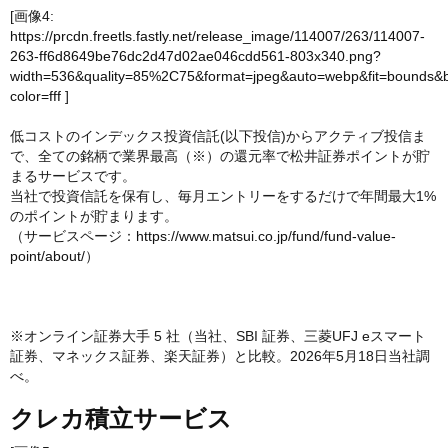
[画像4:
https://prcdn.freetls.fastly.net/release_image/114007/263/114007-
263-ff6d8649be76dc2d47d02ae046cdd561-803x340.png?
width=536&quality=85%2C75&format=jpeg&auto=webp&fit=bounds&
color=fff
]
低コストのインデックス投資信託(以下投信)からアクティブ投信ま
で、全ての銘柄で業界最高（※）の還元率で松井証券ポイントが貯
まるサービスです。
当社で投資信託を保有し、毎月エントリーをするだけで年間最大1%
のポイントが貯まります。
（サービスページ：
https://www.matsui.co.jp/fund/fund-value-
point/about/
）
※オンライン証券大手 5 社（当社、SBI 証券、三菱UFJ eスマート
証券、マネックス証券、楽天証券）と比較。2026年5月18日当社調
べ。
クレカ積立サービス