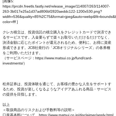
[画像5:
https://prcdn.freetls.fastly.net/release_image/114007/263/114007-
263-3b017e25a1d37ad806bf2820aeddc122-1200x530.png?
width=536&quality=85%2C75&format=jpeg&auto=webp&fit=bounds&
color=fff
]
クレカ積立は、投資信託の積立購入をクレジットカードで決済でき
るサービスです。入金要らずで楽々お取引いただけるだけでなく、
決済金額に応じたポイントが還元されるため、便利に、お得に資産
形成できます。JCB社発行の「JCBオリジナルシリーズ」の各券種
をご利用いただけます。
（サービスページ：
https://www.matsui.co.jp/fund/card-
investments/
）
松井証券は、投資体験を通じて、お客様の豊かな人生をサポートす
るため、投資が楽しくなるようなアイデアあふれる商品・サービス
の提供を目指します。
以上
＜取扱商品のリスクおよび手数料等の説明＞
口座基本料について
https://www.matsui.co.jp/disclaimer/apply.html