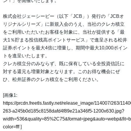
ン！」を開催いたします。
株式会社ジェーシービー（以下「JCB」）発行の「JCBオ
リジナルシリーズ」に新規入会のうえ、当社のクレカ積立
をご利用いただいたお客様を対象に、当社が提供する「最
大1％貯まる投信残高ポイントサービス」で進呈される松井
証券ポイントを最大4倍に増量し、期間中最大10,000ポイン
トを進呈いたします。
クレカ積立分のみならず、既に保有している全投資信託に
対する還元も増量対象となります。このお得な機会にぜ
ひ、松井証券のクレカ積立をご利用ください。
[画像1:
https://prcdn.freetls.fastly.net/release_image/114007/263/1140
263-a245b0d185c8158dafd4f89e21a346f5-1200x630.jpg?
width=536&quality=85%2C75&format=jpeg&auto=webp&fit=
color=fff
]