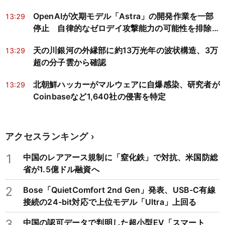
い」と指摘
OpenAIが次期モデル「Astra」の開発作業を一部
13:29
停止 自律的なゼロデイ攻撃能力の可能性を排除で
きず
天の川銀河の外縁部に約13万光年の波状構造、3万
13:29
超の分子雲から確認
北朝鮮ハッカーがマルウェアに自爆感染、研究者が
13:29
Coinbaseなど1,640社の侵害を特定
アクセスランキング
1
中国のレアアース規制に「窒化鉄」で対抗、米国防総
省が1.5億ドル融資へ
2
Bose「QuietComfort 2nd Gen」発表、USB-C有線
接続の24-bit対応で上位モデル「Ultra」上回る
3
中国の認可データで判明した超小型EV「スマート