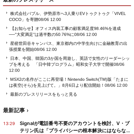
株式会社バブル、伊勢原市へ3人乗りEVトゥクトゥク「VIVEL
COCO」を寄贈
08/06 12:00
【お知らせ】オフィス内装工事の顧客満足度98.46%を達成
──"大変満足"は過半数の50.76%に
08/06 12:00
星槎世田谷キャンパス、東京都内の中学生向けに金融教育の出
張授業を開始
08/06 12:00
日本、中国、韓国の3か国を周遊し、英語で女性のリーダーシッ
プを考える 「日中韓プログラム」昭和女子大学で開催
08/06
12:00
MSX2の名作がここに再登場！Nintendo Switch(TM)版「たまに
は夜空(そら)を見上げて。」8月6日より配信開始！
08/06 12:00
最新のプレスリリースをもっと見る
最新記事
Signalが電話番号不要のアカウントを検討、V・ブ
13:29
テリン氏は「プライバシーの根本解決にはならな