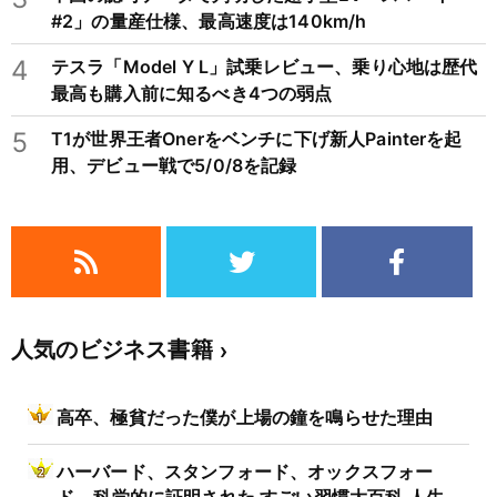
#2」の量産仕様、最高速度は140km/h
4
テスラ「Model Y L」試乗レビュー、乗り心地は歴代
最高も購入前に知るべき4つの弱点
5
T1が世界王者Onerをベンチに下げ新人Painterを起
用、デビュー戦で5/0/8を記録
人気のビジネス書籍
高卒、極貧だった僕が上場の鐘を鳴らせた理由
ハーバード、スタンフォード、オックスフォー
ド… 科学的に証明された すごい習慣大百科 人生