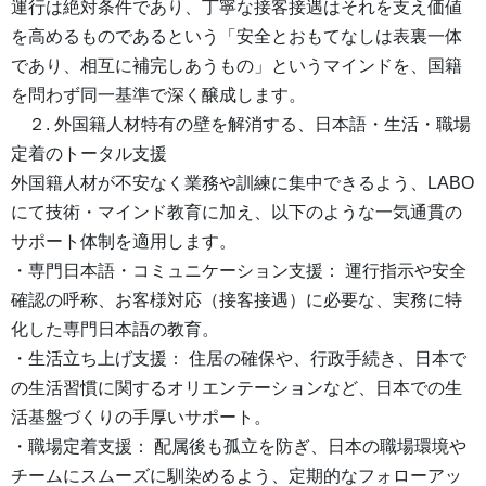
運行は絶対条件であり、丁寧な接客接遇はそれを支え価値
を高めるものであるという「安全とおもてなしは表裏一体
であり、相互に補完しあうもの」というマインドを、国籍
を問わず同一基準で深く醸成します。
２. 外国籍人材特有の壁を解消する、日本語・生活・職場
定着のトータル支援
外国籍人材が不安なく業務や訓練に集中できるよう、LABO
にて技術・マインド教育に加え、以下のような一気通貫の
サポート体制を適用します。
・専門日本語・コミュニケーション支援： 運行指示や安全
確認の呼称、お客様対応（接客接遇）に必要な、実務に特
化した専門日本語の教育。
・生活立ち上げ支援： 住居の確保や、行政手続き、日本で
の生活習慣に関するオリエンテーションなど、日本での生
活基盤づくりの手厚いサポート。
・職場定着支援： 配属後も孤立を防ぎ、日本の職場環境や
チームにスムーズに馴染めるよう、定期的なフォローアッ