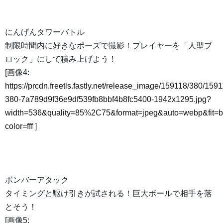
にんげんタワーバトル
制限時間内に好きなポーズで撮影！プレイヤーを「人型ブ
ロック」にして積み上げよう！
[画像4:
https://prcdn.freetls.fastly.net/release_image/159118/380/1591
380-7a789d9f36e9df539fb8bbf4b8fc5400-1942x1295.jpg?
width=536&quality=85%2C75&format=jpeg&auto=webp&fit=
color=fff
]
ボンバーアタック
タイミングと駆け引きが試される！巨大ボールで相手を落
とそう！
[画像5: