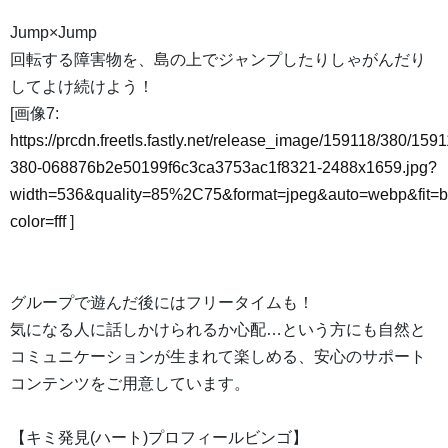
Jump×Jump
回転する障害物を、島の上でジャンプしたりしゃがんだり
してよけ続けよう！
[画像7:
https://prcdn.freetls.fastly.net/release_image/159118/380/1591
380-068876b2e50199f6c3ca3753ac1f8321-2488x1659.jpg?
width=536&quality=85%2C75&format=jpeg&auto=webp&fit=
color=fff
]
グループで遊んだ後にはフリータイムも！
気になる人に話しかけられるか心配…という方にも自然と
コミュニケーションが生まれて楽しめる、安心のサポート
コンテンツをご用意しています。
【キミ発見(ハート)プロフィールビンゴ】