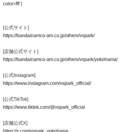
color=fff
]
[公式サイト]
https://bandainamco-am.co.jp/others/vspark/
[店舗公式サイト]
https://bandainamco-am.co.jp/others/vspark/yokohama/
[公式Instagram]
https://www.instagram.com/vspark_official/
[公式TikTok]
https://www.tiktok.com/@vspark_official
[店舗公式X]
https://x.com/vspark_yokohama