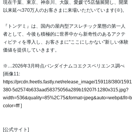
現在千葉、東京、神奈川、大阪、愛媛で5店舗展開し、開業
以来延べ370万人のお客さまに来場いただいています(※)。
『トンデミ』は、国内の屋内型アスレチック業態の第一人
者として、今後も積極的に世界中から新奇性のあるアクテ
ィビティを導入し、お客さまに“ここにしかない”新しい体験
価値を提供していきます。
※…2026年3月時点バンダイナムコエクスペリエンス調べ
[画像11:
https://prcdn.freetls.fastly.net/release_image/159118/380/1591
380-5d2574b633aad58375056a289b19207f-1280x315.jpg?
width=536&quality=85%2C75&format=jpeg&auto=webp&fit=
color=fff
]
[公式サイト]