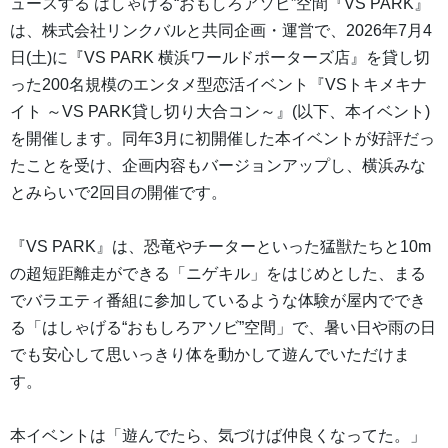
ュースする はしゃげる“おもしろアソビ”空間『VS PARK』
は、株式会社リンクバルと共同企画・運営で、2026年7月4
日(土)に『VS PARK 横浜ワールドポーターズ店』を貸し切
った200名規模のエンタメ型恋活イベント『VSトキメキナ
イト ～VS PARK貸し切り大合コン～』(以下、本イベント)
を開催します。同年3月に初開催した本イベントが好評だっ
たことを受け、企画内容もバージョンアップし、横浜みな
とみらいで2回目の開催です。
『VS PARK』は、恐竜やチーターといった猛獣たちと10m
の超短距離走ができる「ニゲキル」をはじめとした、まる
でバラエティ番組に参加しているような体験が屋内ででき
る「はしゃげる“おもしろアソビ”空間」で、暑い日や雨の日
でも安心して思いっきり体を動かして遊んでいただけま
す。
本イベントは「遊んでたら、気づけば仲良くなってた。」