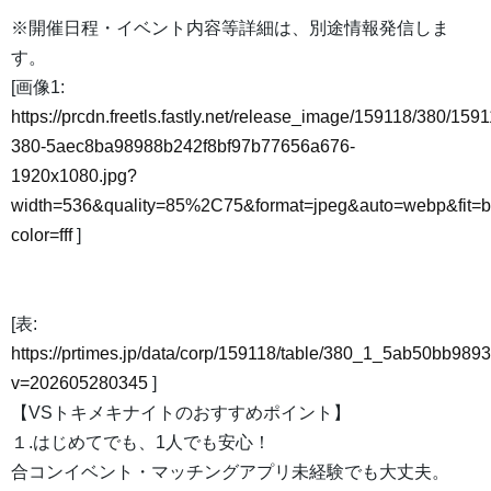
※開催日程・イベント内容等詳細は、別途情報発信しま
す。
[画像1:
https://prcdn.freetls.fastly.net/release_image/159118/380/1591
380-5aec8ba98988b242f8bf97b77656a676-
1920x1080.jpg?
width=536&quality=85%2C75&format=jpeg&auto=webp&fit=
color=fff
]
[表:
https://prtimes.jp/data/corp/159118/table/380_1_5ab50bb98
v=202605280345
]
【VSトキメキナイトのおすすめポイント】
１.はじめてでも、1人でも安心！
合コンイベント・マッチングアプリ未経験でも大丈夫。