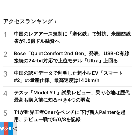
アクセスランキング
1
中国のレアアース規制に「窒化鉄」で対抗、米国防総
省が1.5億ドル融資へ
2
Bose「QuietComfort 2nd Gen」発表、USB-C有線
接続の24-bit対応で上位モデル「Ultra」上回る
3
中国の認可データで判明した超小型EV「スマート
#2」の量産仕様、最高速度は140km/h
4
テスラ「Model Y L」試乗レビュー、乗り心地は歴代
最高も購入前に知るべき4つの弱点
5
T1が世界王者Onerをベンチに下げ新人Painterを起
用、デビュー戦で5/0/8を記録