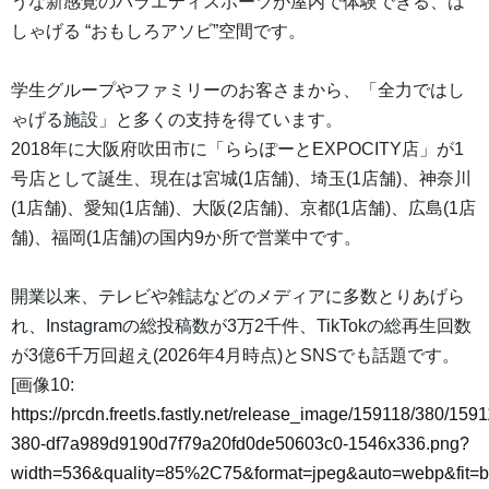
うな新感覚のバラエティスポーツが屋内で体験できる、は
しゃげる “おもしろアソビ”空間です。
学生グループやファミリーのお客さまから、「全力ではし
ゃげる施設」と多くの支持を得ています。
2018年に大阪府吹田市に「ららぽーとEXPOCITY店」が1
号店として誕生、現在は宮城(1店舗)、埼玉(1店舗)、神奈川
(1店舗)、愛知(1店舗)、大阪(2店舗)、京都(1店舗)、広島(1店
舗)、福岡(1店舗)の国内9か所で営業中です。
開業以来、テレビや雑誌などのメディアに多数とりあげら
れ、Instagramの総投稿数が3万2千件、TikTokの総再生回数
が3億6千万回超え(2026年4月時点)とSNSでも話題です。
[画像10:
https://prcdn.freetls.fastly.net/release_image/159118/380/1591
380-df7a989d9190d7f79a20fd0de50603c0-1546x336.png?
width=536&quality=85%2C75&format=jpeg&auto=webp&fit=