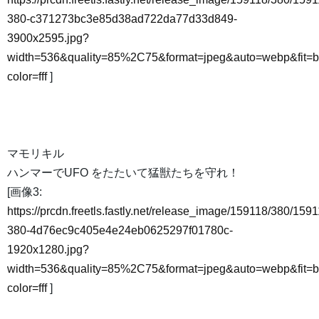
380-c371273bc3e85d38ad722da77d33d849-
3900x2595.jpg?
width=536&quality=85%2C75&format=jpeg&auto=webp&fit=
color=fff
]
マモリキル
ハンマーでUFO をたたいて猛獣たちを守れ！
[画像3:
https://prcdn.freetls.fastly.net/release_image/159118/380/1591
380-4d76ec9c405e4e24eb0625297f01780c-
1920x1280.jpg?
width=536&quality=85%2C75&format=jpeg&auto=webp&fit=
color=fff
]