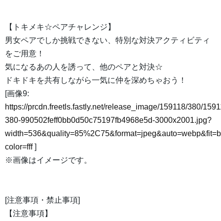
【トキメキ☆ペアチャレンジ】
男女ペアでしか挑戦できない、特別な対決アクティビティ
をご用意！
気になるあの人を誘って、他のペアと対決☆
ドキドキを共有しながら一気に仲を深めちゃおう！
[画像9:
https://prcdn.freetls.fastly.net/release_image/159118/380/1591
380-990502feff0bb0d50c75197fb4968e5d-3000x2001.jpg?
width=536&quality=85%2C75&format=jpeg&auto=webp&fit=
color=fff
]
※画像はイメージです。
[注意事項・禁止事項]
【注意事項】