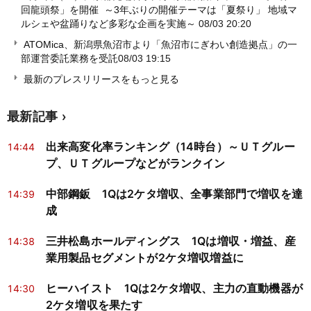
回龍頭祭」を開催 ～3年ぶりの開催テーマは「夏祭り」 地域マ
ルシェや盆踊りなど多彩な企画を実施～
08/03 20:20
ATOMica、新潟県魚沼市より「魚沼市にぎわい創造拠点」の一
部運営委託業務を受託
08/03 19:15
最新のプレスリリースをもっと見る
最新記事
出来高変化率ランキング（14時台）～ＵＴグルー
14:44
プ、ＵＴグループなどがランクイン
中部鋼鈑 1Qは2ケタ増収、全事業部門で増収を達
14:39
成
三井松島ホールディングス 1Qは増収・増益、産
14:38
業用製品セグメントが2ケタ増収増益に
ヒーハイスト 1Qは2ケタ増収、主力の直動機器が
14:30
2ケタ増収を果たす