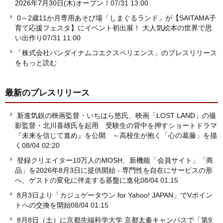
2026年7月30日(木)オープン！
07/31 13:00
0～2歳11か月専用あそび場「しまぐるランド」が【SAITAMA子
育て応援フェスタ】にイベント初出展！ 大人気絵本の世界で思
い出作り
07/31 11:00
「株式会社バンダイナムコエクスペリエンス」のプレスリリース
をもっと読む
最新のプレスリリース
新進気鋭の映画監督・いちはら悠氏、映画「LOST LAND」の撮
影監督・北川喜雄氏を起用 受験生の背中を押すショートドラマ
『未来を信じて進め』を公開 ～高校生が抱く「心の葛藤」を描
く
08/04 02:20
登録クリエイター10万人のMOSH、新機能「会員サイト」「商
品」を2026年8月3日に提供開始 - 専門性を自在にサービスの形
へ、ゲストの変化に伴走する基盤に進化
08/04 01:15
8月3日より「カジュゲータウン for Yahoo! JAPAN」でVポイン
トへの交換を開始
08/04 01:15
8月8日（土）に京都先端科学大学 京都太秦キャンパスで「第9