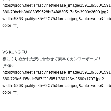
https://prcdn.freetls.fastly.net/release_image/159118/380/1591
380-70bcbb8b083059628bf34f4830517a5c-3900x2600.jpg?
width=536&quality=85%2C75&format=jpeg&auto=webp&fit=
color=fff
]
VS KUNG FU
板にくりぬかれた穴に合わせて素早くカンフーポーズ！
[画像6:
https://prcdn.freetls.fastly.net/release_image/159118/380/1591
380-729a6d95adcf867ff2fa5f51f330123e-2560x1707.jpg?
width=536&quality=85%2C75&format=jpeg&auto=webp&fit=
color=fff
]