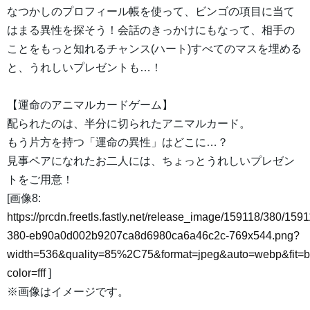
なつかしのプロフィール帳を使って、ビンゴの項目に当て
はまる異性を探そう！会話のきっかけにもなって、相手の
ことをもっと知れるチャンス(ハート)すべてのマスを埋める
と、うれしいプレゼントも…！
【運命のアニマルカードゲーム】
配られたのは、半分に切られたアニマルカード。
もう片方を持つ「運命の異性」はどこに…？
見事ペアになれたお二人には、ちょっとうれしいプレゼン
トをご用意！
[画像8:
https://prcdn.freetls.fastly.net/release_image/159118/380/1591
380-eb90a0d002b9207ca8d6980ca6a46c2c-769x544.png?
width=536&quality=85%2C75&format=jpeg&auto=webp&fit=
color=fff
]
※画像はイメージです。