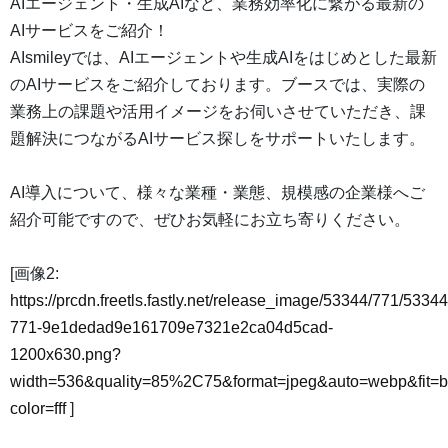
AIエージェント・生成AIなど、業務効率化に繋がる最新の
AIサービスをご紹介！
AIsmileyでは、AIエージェントや生成AIをはじめとした最新
のAIサービスをご紹介しております。ブースでは、実際の
業務上の課題や活用イメージをお伺いさせていただき、課
題解決につながるAIサービス探しをサポートいたします。
AI導入について、様々な業種・業態、規模感の企業様へご
紹介可能ですので、ぜひお気軽にお立ち寄りください。
[画像2:
https://prcdn.freetls.fastly.net/release_image/53344/771/53344
771-9e1dedad9e161709e7321e2ca04d5cad-
1200x630.png?
width=536&quality=85%2C75&format=jpeg&auto=webp&fit=
color=fff
]