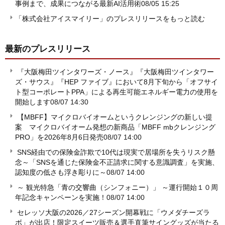
事例まで、成果につながる最新AI活用術
08/05 15:25
「株式会社アイスマイリー」のプレスリリースをもっと読む
最新のプレスリリース
『大阪梅田ツインタワーズ・ノース』『大阪梅田ツインタワー
ズ・サウス』『HEP ファイブ』において8月下旬から「オフサイ
ト型コーポレートPPA」による再生可能エネルギー電力の使用を
開始します
08/07 14:30
【MBFF】マイクロバイオームというクレンジングの新しい提
案 マイクロバイオーム発想の新商品「MBFF mbクレンジング
PRO」を2026年8月6日発売
08/07 14:00
SNS経由での保険金詐欺で10代は現実で居場所を失うリスク懸
念～「SNSを通じた保険金不正請求に関する意識調査」を実施、
認知度の低さも浮き彫りに～
08/07 14:00
～ 観光特急「青の交響曲（シンフォニー）」 ～運行開始１０周
年記念キャンペーンを実施！
08/07 14:00
セレッソ大阪の2026／27シーズン開幕戦に「ウメダチーズラ
ボ」が出店！限定スイーツ販売＆選手直筆サイングッズが当たる