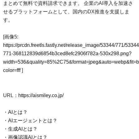
まとめて無料で資料請求できます。 企業のAI導入を加速さ
せるプラットフォームとして、国内のDX推進を支援しま
す。
[画像5:
https://prcdn.freetls.fastly.net/release_image/53344/771/53344
771-368112839d6854b3ced8efc2906f782a-530x298.png?
width=536&quality=85%2C75&format=jpeg&auto=webp&fit=
color=fff
]
URL：
https://aismiley.co.jp/
・
AIとは？
・
AIエージェントとは？
・
生成AIとは？
・
画像認識AIとは？