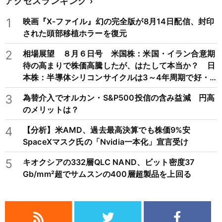
アクセスランキング
1
映画『X-ファイル』幻の完全版が8月14日配信、封印
された頭部移植ホラーを復元
2
相場展望 ８月６日号 米国株：米国・イラン合意期
待の高まりで株価高騰したが、はたして本当か？ 日
本株：半導体シリコンサイクルは3～4年周期で好・
不況を繰り返すため注意
3
為替介入でオルカン・S&P500投信の含み益減 円高
のメリットは？
4
【分析】米AMD、過去最高決算でも株価9%安
SpaceXマスク氏の「Nvidia一本化」宣言受け
5
キオクシアの332層QLC NAND、ビット密度37
Gb/mm²超でサムスンの400層超製品を上回る