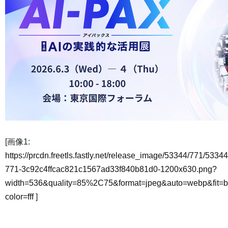
[画像1:
https://prcdn.freetls.fastly.net/release_image/53344/771/53344
771-3c92c4ffcac821c1567ad33f840b81d0-1200x630.png?
width=536&quality=85%2C75&format=jpeg&auto=webp&fit=
color=fff
]