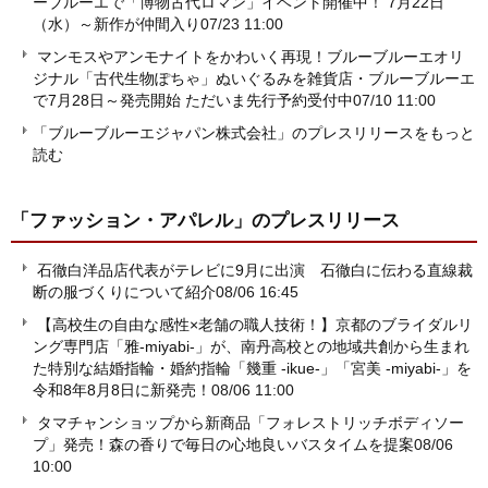
ーブルーエで「博物古代ロマン」イベント開催中！ 7月22日
（水）～新作が仲間入り
07/23 11:00
マンモスやアンモナイトをかわいく再現！ブルーブルーエオリ
ジナル「古代生物ぽちゃ」ぬいぐるみを雑貨店・ブルーブルーエ
で7月28日～発売開始 ただいま先行予約受付中
07/10 11:00
「ブルーブルーエジャパン株式会社」のプレスリリースをもっと
読む
「ファッション・アパレル」
のプレスリリース
石徹白洋品店代表がテレビに9月に出演 石徹白に伝わる直線裁
断の服づくりについて紹介
08/06 16:45
【高校生の自由な感性×老舗の職人技術！】京都のブライダルリ
ング専門店「雅-miyabi-」が、南丹高校との地域共創から生まれ
た特別な結婚指輪・婚約指輪「幾重 -ikue-」「宮美 -miyabi-」を
令和8年8月8日に新発売！
08/06 11:00
タマチャンショップから新商品「フォレストリッチボディソー
プ」発売！森の香りで毎日の心地良いバスタイムを提案
08/06
10:00