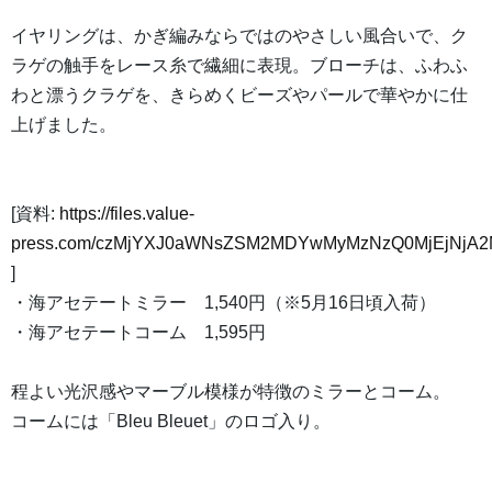
イヤリングは、かぎ編みならではのやさしい風合いで、ク
ラゲの触手をレース糸で繊細に表現。ブローチは、ふわふ
わと漂うクラゲを、きらめくビーズやパールで華やかに仕
上げました。
[資料:
https://files.value-
press.com/czMjYXJ0aWNsZSM2MDYwMyMzNzQ0MjEjNjA2M
]
・海アセテートミラー 1,540円（※5月16日頃入荷）
・海アセテートコーム 1,595円
程よい光沢感やマーブル模様が特徴のミラーとコーム。
コームには「Bleu Bleuet」のロゴ入り。