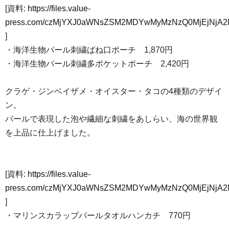
[資料:
https://files.value-
press.com/czMjYXJ0aWNsZSM2MDYwMyMzNzQ0MjEjNjA2
]
・海洋生物パール刺繍ばね口ポーチ 1,870円
・海洋生物パール刺繍多ポケットポーチ 2,420円
クラゲ・ジンベイザメ・オイスター・タコの4種類のデザイ
ン。
パールで表現した泡や繊細な刺繍をあしらい、海の世界観
を上品に仕上げました。
[資料:
https://files.value-
press.com/czMjYXJ0aWNsZSM2MDYwMyMzNzQ0MjEjNjA2
]
・マリンスカラップパールタオルハンカチ 770円