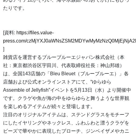
たりです。
[資料:
https://files.value-
press.com/czMjYXJ0aWNsZSM2MDYwMyMzNzQ0MjEjNjA2
]
雑貨店を運営するブルーブルーエジャパン株式会社（本
社：東京都渋谷区宇田川、代表取締役社長：神山邦雄）
は、全国143店舗の「Bleu Bleuet（ブルーブルーエ）」各
店舗および公式オンラインストアにて、“ゆらゆら
Assemble of Jellyfish”イベントを5月13日（水）より開催中
です。クラゲや魚が海の中をゆらゆらと舞うような世界観
を楽しめるアイテムが続々と登場します。
注目のオリジナルアイテムは、ステンドグラスをモチーフ
にしたイヤリングやネックレス、ふわふわと漂うクラゲを
ビーズで華やかに表現したブローチ、ジンベイザメやカニ