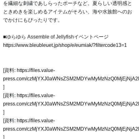
を繊細な刺繍であしらったポーチなど。夏らしい透明感と
ときめきを楽しめるアイテムがそろい、海や水族館へのお
でかけにもぴったりです。
■ゆらゆら Assemble of Jellyfishイベントページ
https://www.bleubleuet.jp/shop/e/eumiak/?filtercode13=1
[資料:
https://files.value-
press.com/czMjYXJ0aWNsZSM2MDYwMyMzNzQ0MjEjNjA2
]
[資料:
https://files.value-
press.com/czMjYXJ0aWNsZSM2MDYwMyMzNzQ0MjEjNjA2M
]
[資料:
https://files.value-
press.com/czMjYXJ0aWNsZSM2MDYwMyMzNzQ0MjEjNjA2
]