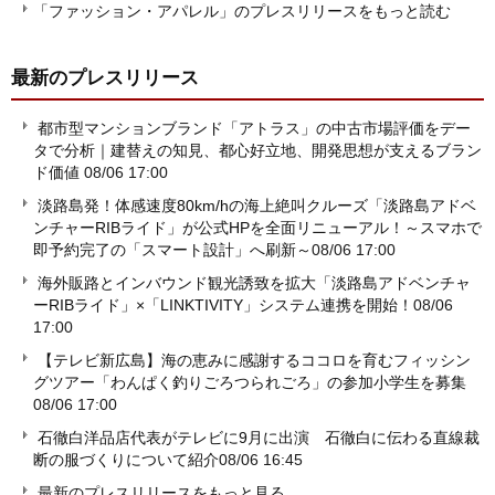
「ファッション・アパレル」のプレスリリースをもっと読む
最新のプレスリリース
都市型マンションブランド「アトラス」の中古市場評価をデー
タで分析｜建替えの知見、都心好立地、開発思想が支えるブラン
ド価値
08/06 17:00
淡路島発！体感速度80km/hの海上絶叫クルーズ「淡路島アドベ
ンチャーRIBライド」が公式HPを全面リニューアル！～スマホで
即予約完了の「スマート設計」へ刷新～
08/06 17:00
海外販路とインバウンド観光誘致を拡大「淡路島アドベンチャ
ーRIBライド」×「LINKTIVITY」システム連携を開始！
08/06
17:00
【テレビ新広島】海の恵みに感謝するココロを育むフィッシン
グツアー「わんぱく釣りごろつられごろ」の参加小学生を募集
08/06 17:00
石徹白洋品店代表がテレビに9月に出演 石徹白に伝わる直線裁
断の服づくりについて紹介
08/06 16:45
最新のプレスリリースをもっと見る