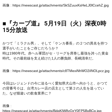
画像 :
https://newscast.jp/attachments/SkSZuuxKsHeLJ0lCcehZ.jpg
■『カープ道』 5月19日（火）深夜0時
15分放送
かつて「ミラクル男」、そして「ケンカ番長」の２つの異名を持つ
選手がいたことをご存じだろうか？
時は1980年代。赤ヘル軍団がセ・リーグを席巻し最強を誇った黄金
時代。その最前線を支え続けた1人の勝負師、長嶋清幸だ。
画像 :
https://newscast.jp/attachments/c8TMexiNhWO2iINOLpcz.jpg
今回はレジェンドの今に迫るべく愛知県犬山市へ向かうと、かつて
の背番号０は、台湾カレー店の店主として第２の人生を送ってい
た。なぜ畑違いの飲食業界に？
画像 :
https://newscast.jp/attachments/BdqKIW8yOzY0FP5BxBCg.jpg