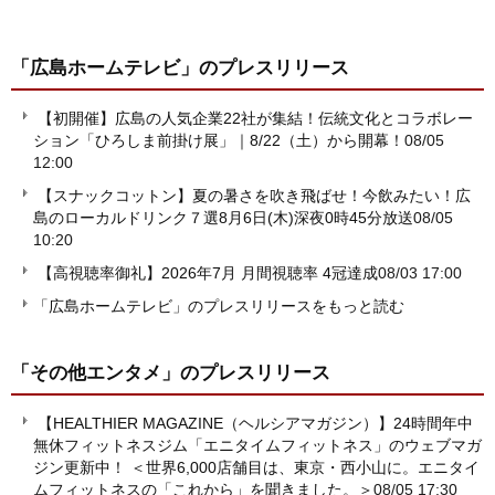
「広島ホームテレビ」
のプレスリリース
【初開催】広島の人気企業22社が集結！伝統文化とコラボレー
ション「ひろしま前掛け展」｜8/22（土）から開幕！
08/05
12:00
【スナックコットン】夏の暑さを吹き飛ばせ！今飲みたい！広
島のローカルドリンク７選8月6日(木)深夜0時45分放送
08/05
10:20
【高視聴率御礼】2026年7月 月間視聴率 4冠達成
08/03 17:00
「広島ホームテレビ」のプレスリリースをもっと読む
「その他エンタメ」
のプレスリリース
【HEALTHIER MAGAZINE（ヘルシアマガジン）】24時間年中
無休フィットネスジム「エニタイムフィットネス」のウェブマガ
ジン更新中！ ＜世界6,000店舗目は、東京・西小山に。エニタイ
ムフィットネスの「これから」を聞きました。＞
08/05 17:30