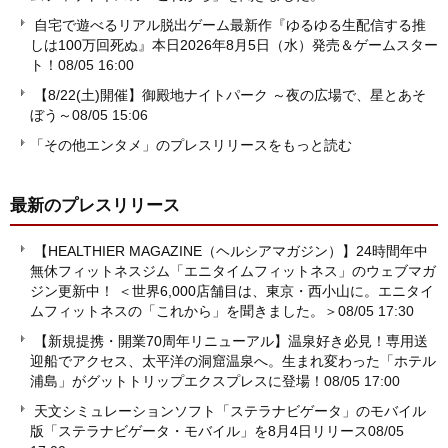
自宅で遊べるリアル脱出ゲーム最新作『ゆるゆる生配信する推
しは100万回死ぬ』本日2026年8月5日（水）発売＆ゲームスター
ト！
08/05 16:00
【8/22(土)開催】御殿地ナイトパーク ～夜の広場で、星とあそ
ぼう～
08/05 15:06
「その他エンタメ」のプレスリリースをもっと読む
最新のプレスリリース
【HEALTHIER MAGAZINE（ヘルシアマガジン）】24時間年中
無休フィットネスジム「エニタイムフィットネス」のウェブマガ
ジン更新中！ ＜世界6,000店舗目は、東京・西小山に。エニタイ
ムフィットネスの「これから」を聞きました。＞
08/05 17:30
【新規提携・開業70周年リニューアル】温泉好き必見！専用送
迎船でアクセス、太平洋の洞窟温泉へ。生まれ変わった「ホテル
浦島」がグットトリップエクスプレスに登場！
08/05 17:00
天文シミュレーションソフト「ステラナビゲータ」のモバイル
版「ステラナビゲータ・モバイル」を8月4日リリース
08/05