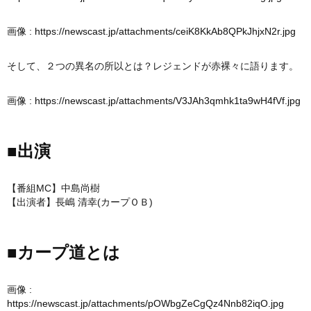
画像 :
https://newscast.jp/attachments/ceiK8KkAb8QPkJhjxN2r.jpg
そして、２つの異名の所以とは？レジェンドが赤裸々に語ります。
画像 :
https://newscast.jp/attachments/V3JAh3qmhk1ta9wH4fVf.jpg
■出演
【番組MC】中島尚樹
【出演者】長嶋 清幸(カープＯＢ)
■カープ道とは
画像 :
https://newscast.jp/attachments/pOWbgZeCgQz4Nnb82iqO.jpg