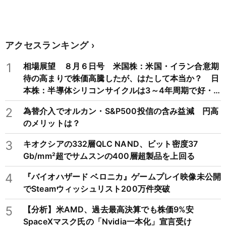
アクセスランキング
1
相場展望 ８月６日号 米国株：米国・イラン合意期
待の高まりで株価高騰したが、はたして本当か？ 日
本株：半導体シリコンサイクルは3～4年周期で好・
不況を繰り返すため注意
2
為替介入でオルカン・S&P500投信の含み益減 円高
のメリットは？
3
キオクシアの332層QLC NAND、ビット密度37
Gb/mm²超でサムスンの400層超製品を上回る
4
『バイオハザード ベロニカ』ゲームプレイ映像未公開
でSteamウィッシュリスト200万件突破
5
【分析】米AMD、過去最高決算でも株価9%安
SpaceXマスク氏の「Nvidia一本化」宣言受け