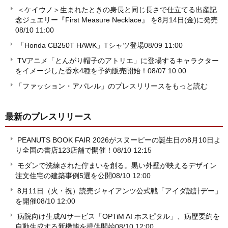
＜ケイウノ＞生まれたときの身長と同じ長さで仕立てる出産記
念ジュエリー『First Measure Necklace』 を8月14日(金)に発売
08/10 11:00
「Honda CB250T HAWK」Tシャツ登場
08/09 11:00
TVアニメ「とんがり帽子のアトリエ」に登場するキャラクター
をイメージした香水4種を予約販売開始！
08/07 10:00
「ファッション・アパレル」のプレスリリースをもっと読む
最新のプレスリリース
PEANUTS BOOK FAIR 2026がスヌーピーの誕生日の8月10日よ
り全国の書店123店舗で開催！
08/10 12:15
モダンで洗練された佇まいを創る。黒い外壁が映えるデザイン
注文住宅の建築事例5選を公開
08/10 12:00
8月11日（火・祝）読売ジャイアンツ公式戦「アイダ設計デー」
を開催
08/10 12:00
病院向け生成AIサービス「OPTiM AI ホスピタル」、病歴要約を
自動生成する新機能を提供開始
08/10 12:00