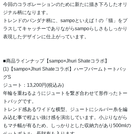
今回のコラボレーションのために新たに描き下ろしたオリ
ジナル柄になります。
トレンドのバンダナ柄に、sampoといえば！の「猫」をプ
ラスしてキャッチーでありながらsampoらしさもしっかり
表現したデザインに仕上がっています。
■商品ラインナップ【sampo×Jhuri Shateコラボ】
(1)【sampo×Jhuri Shateコラボ】ハーフバームトートバッ
グS
ジュート：13,200円(税込み)
年輪を重ねるようにジュートを繋ぎ合わせて形作ったトー
トバッグです。
トレンド感あるワイドな横型、ジュートにシルバー糸を編
み込む事で程よい抜け感を演出しています。小ぶりながら
もマチ幅が有るため、しっかりとした収納力があり500mlの
ペットボトル、長財布も入ります。