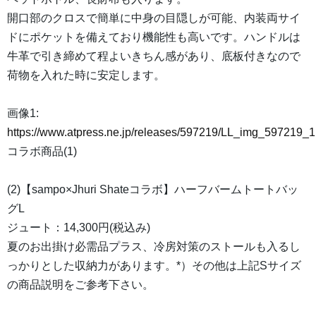
開口部のクロスで簡単に中身の目隠しが可能、内装両サイ
ドにポケットを備えており機能性も高いです。ハンドルは
牛革で引き締めて程よいきちん感があり、底板付きなので
荷物を入れた時に安定します。
画像1:
https://www.atpress.ne.jp/releases/597219/LL_img_597219_1
コラボ商品(1)
(2)【sampo×Jhuri Shateコラボ】ハーフバームトートバッ
グL
ジュート：14,300円(税込み)
夏のお出掛け必需品プラス、冷房対策のストールも入るし
っかりとした収納力があります。*）その他は上記Sサイズ
の商品説明をご参考下さい。