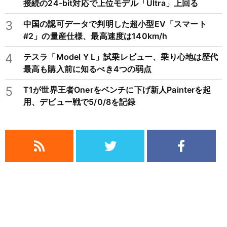
接続の24-bit対応で上位モデル「Ultra」上回る
3
中国の認可データで判明した超小型EV「スマート
#2」の量産仕様、最高速度は140km/h
4
テスラ「Model Y L」試乗レビュー、乗り心地は歴代
最高も購入前に知るべき4つの弱点
5
T1が世界王者Onerをベンチに下げ新人Painterを起
用、デビュー戦で5/0/8を記録