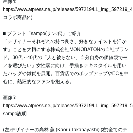
画像4:
https://www.atpress.ne.jp/releases/597219/LL_img_597219_4
コラボ商品(4)
■ ブランド「sampo(サンポ)」ご紹介
「デザイナーそれぞれの持つ良さ、好きなテイストを活か
す」ことを大切にする株式会社MONOBATONの自社ブラン
ド。30代～40代の「人と被らない、自分自身の価値観でモ
ノを選びたい」女性層に向け、手描きテキスタイルを用い
たバッグや雑貨を展開。百貨店でのポップアップやECを中
心に、熱狂的なファンを抱える。
画像5:
https://www.atpress.ne.jp/releases/597219/LL_img_597219_5
sampo説明
(左)デザイナーの高林 薫 (Kaoru Takabayashi) (右)全てのテ