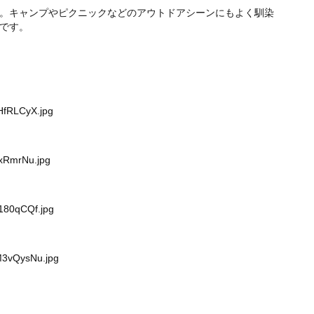
。キャンプやピクニックなどのアウトドアシーンにもよく馴染
です。
HfRLCyX.jpg
mxRmrNu.jpg
3180qCQf.jpg
M3vQysNu.jpg