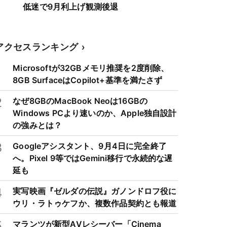
低迷で9月利上げ観測後退
アクセスランキング
1
Microsoftが32GBメモリ推奨を2度削除、
8GB SurfaceはCopilot+基準を満たさず
2
なぜ8GBのMacBook Neoは16GBの
Windows PCより速いのか、Apple独自設計
の強みとは？
3
Googleアシスタント、9月4日に完全終了
へ。Pixel 9等ではGemini移行で永続的な遅
延も
4
実写映画『ゼルダの伝説』ガノンドロフ役に
ウリ・ラトゥケフか、複数作品契約とも報道
5
マランツが新型AVレシーバー「Cinema