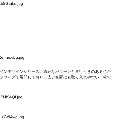
Lb9GEiLu.jpg
0ZenneXUu.jpg
インデザインシリーズ。繊細なパターンと奥行くきのある色合
ジサイズで展開しており、広い空間にも取り入れやすい一枚で
oPUIS4Ql.jpg
MLzGt94wg.jpg