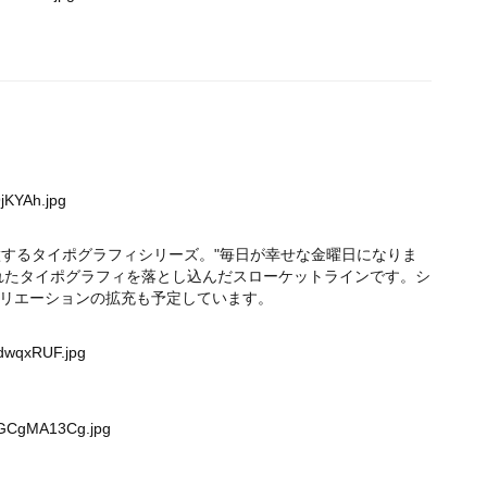
9jKYAh.jpg
象徴するタイポグラフィシリーズ。"毎日が幸せな金曜日になりま
れたタイポグラフィを落とし込んだスローケットラインです。シ
リエーションの拡充も予定しています。
sdwqxRUF.jpg
hGCgMA13Cg.jpg