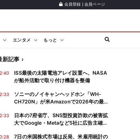
会員登録
|
会員ページ
エンタメ
もっと
最新記事
ISS最後の太陽電池アレイ設置へ、NASA
2:40
が船外活動で取り付け機器を整備
ソニーのノイキャンヘッドホン「WH-
2:33
CH720N」が米Amazonで2026年の最安
値に―ベンチマークが示す「買い」の条
日本の7府省庁、SNS型投資詐欺の被害拡
2:33
件とは
大でGoogle・Metaなど5社に広告主確認
を要請
7日の米国株式市場は反発、米雇用統計の
0:28