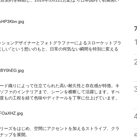
理店契約を締結し、2026年5月22日(金)より日本国内で初展開い
CxHP3Kbn.jpg
たファッションデザイナーとフォトグラファーによるスローケットブラ
ほしい"という想いのもと、日常の何気ない瞬間を特別に変える
HpBY0hEG.jpg
ード織りによって仕立てられた高い耐久性と存在感が特徴。キ
ソファのインテリアまで、シーンを横断して活躍します。すべ
度もの工程を経て色味やディテールを丁寧に仕上げています。
jFOaXHZ.jpg
リーズをはじめ、空間にアクセントを加えるストライプ、クラ
ナップを展開。