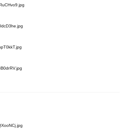
cRuCHvo9.jpg
UdcD3he.jpg
hpT0kkT.jpg
3B0drRV.jpg
QXooNCj.jpg