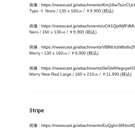
画像 :
https://newscast.jp/attachments/Kmj16wTsvcCU
Typo Ⅱ Noire / 130 x 160㎝ / ￥9,900 (税込)
画像 :
https://newscast.jp/attachments/uO41QpWjfFtlM
Nero / 160 x 130㎝ / ￥9,900 (税込)
画像 :
https://newscast.jp/attachments/VBlNUcbWts8x2
Merry / 130 x 160㎝ / ￥9,900 (税込)
画像 :
https://newscast.jp/attachments/0eGtiAHegcpeH
Merry New Red Large / 160 x 210㎝ / ￥11,990 (税込)
Stripe
画像 :
https://newscast.jp/attachments/EuQgho30Hxntf