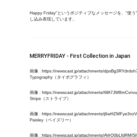
Happy Friday"というポジティブなメッセージを、
し込み表現しています。
MERRYFRIDAY - First Collection in Japan
画像 :
https://newscast.jp/attachments/dpsBg3RYdrdoh
Typography（タイポグラフィ）
画像 :
https://newscast.jp/attachments/WA7JW8mCvnv
Stripe（ストライプ）
画像 :
https://newscast.jp/attachments/j6wHZMFye3nz
Paisley（ペイズリー）
画像 :
https://newscast.jp/attachments/AVrO0bLfdRMIS