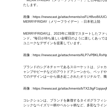
「MERRYFRIDAY（メリーフライデー）」と日本総代
たします。
画像 :
https://newscast.jp/attachments/xsFLH8vo8iUU
MERRYFRIDAY（メリーフライデー） - 日本初上陸
MERRYFRIDAYは、2023年に韓国でスタートし
ンド。"毎日が待ち遠しい金曜日のように楽しくあって
ユニークなデザインを提案しています。
画像 :
https://newscast.jp/attachments/fiLP7vPBKLRx
ブランドのシグネチャーであるスローケットは、ジャカ
ャンプやビーチなどのアウトドアシーンから、ベッドや
てのデザインは一から描き起こされたオリジナルで、幾
画像 :
https://newscast.jp/attachments/bTX2JtgF1qqax
コレクションは、ブランドを象徴するタイポグラフィシ
シックなペイズリー柄やペルシャ柄など、多彩なライン