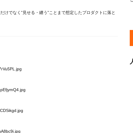
"使う"だけでなく"見せる・纏う"ことまで想定したプロダクトに落と
7rVu5PL.jpg
upEfjymQ4.jpg
VCDSikgd.jpg
hA8bc9i.jpg