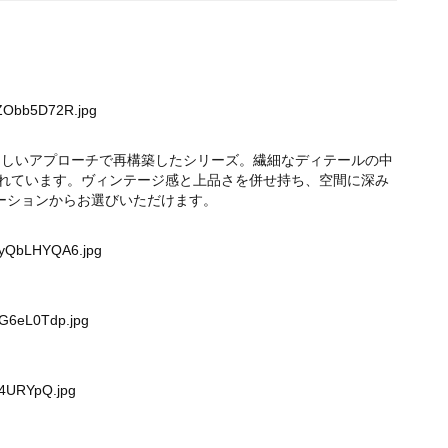
wZObb5D72R.jpg
AYらしいアプローチで再構築したシリーズ。繊細なディテールの中
れています。ヴィンテージ感と上品さを併せ持ち、空間に深み
ーションからお選びいただけます。
SyQbLHYQA6.jpg
2G6eL0Tdp.jpg
54URYpQ.jpg