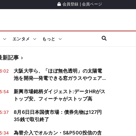
会員登録
|
会員ページ
エンタメ
もっと
最新記事
大阪大学ら、「ほぼ無色透明」の太陽電
6:02
池を開発―発電できる窓ガラスやウェア
ラブル端末に応用期待
新興市場銘柄ダイジェスト:データHRがス
5:54
トップ安、フィーチャがストップ高
8月6日日本国債市場：債券先物は127円
5:37
35銭で取引終了
為替介入でオルカン・S&P500投信の含
5:34