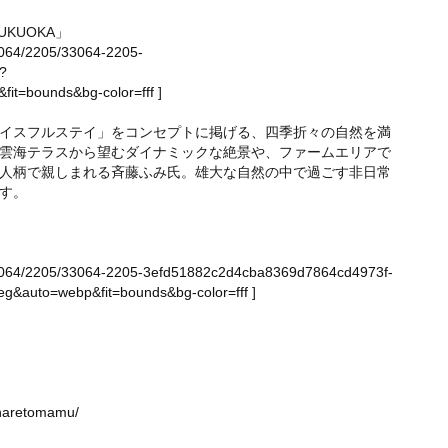
UKUOKA」
/33064/2205/33064-2205-
?
it=bounds&bg-color=fff
]
イスフルステイ」をコンセプトに掲げる、四季折々の自然を満
雲海テラスから望むダイナミックな絶景や、ファームエリアで
人柄で親しまれる斉藤ふみ氏。雄大な自然の中で過ごす非日常
す。
ge/33064/2205/33064-2205-3efd51882c2d4cba8369d7864cd4973f-
g&auto=webp&fit=bounds&bg-color=fff
]
sonaretomamu/