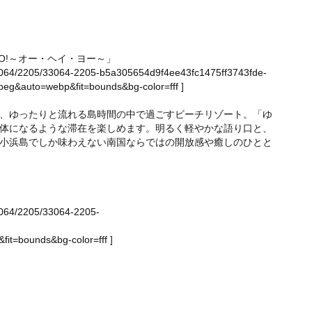
YO!～オー・ヘイ・ヨー～」
e/33064/2205/33064-2205-b5a305654d9f4ee43fc1475ff3743fde-
eg&auto=webp&fit=bounds&bg-color=fff
]
、ゆったりと流れる島時間の中で過ごすビーチリゾート。「ゆ
体になるような滞在を楽しめます。明るく軽やかな語り口と、
小浜島でしか味わえない南国ならではの開放感や癒しのひとと
/33064/2205/33064-2205-
it=bounds&bg-color=fff
]