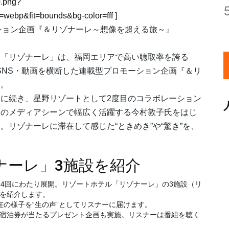
.png?
webp&fit=bounds&bg-color=fff
]
レーション企画『＆リゾナーレ～想像を超える旅～』
ド「リゾナーレ」は、福岡エリアで高い聴取率を誇る
ジオ・SNS・動画を横断した連載型プロモーション企画『＆リ
す。
に続き、星野リゾートとして2度目のコラボレーション
岡のメディアシーンで幅広く活躍する今村敦子氏をはじ
リゾナーレに滞在して感じた“ときめき”や“驚き”を、
ナーレ」3施設を紹介
、全4回にわたり展開。リゾートホテル「リゾナーレ」の3施設（リ
を紹介します。
の様子を“生の声”としてリスナーに届けます。
宿泊券が当たるプレゼント企画も実施。リスナーは番組を聴く