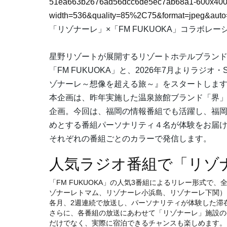
51ea663b2676ad56dcc6de5ec7ab68a1-600x400
width=536&quality=85%2C75&format=jpeg&auto=
「リゾナーレ」×「FM FUKUOKA」コラボ
星野リゾートが展開するリゾートホテルブラン
「FM FUKUOKA」と、2026年7月よりラ
ゾナーレ～想像を超える旅～』をスタートしま
本企画は、昨年実施した温泉旅館ブランド「界」
企画。今回は、福岡の情報番組でも活躍し、福
めとする番組パーソナリティ４名が体験をお届け。
それぞれの番組ごとのカラーで発信します。
人気ラジオ番組で「リゾ
「FM FUKUOKA」の人気3番組によるリレー形式で
ゾナーレトマム、リゾナーレ小浜島、リゾナーレ下関）
各月、2週連続で放送し、パーソナリティが体験した滞在
さらに、各番組の放送にあわせて「リゾナーレ」施設の
だけでなく、実際に宿泊できるチャンスも楽しめます。