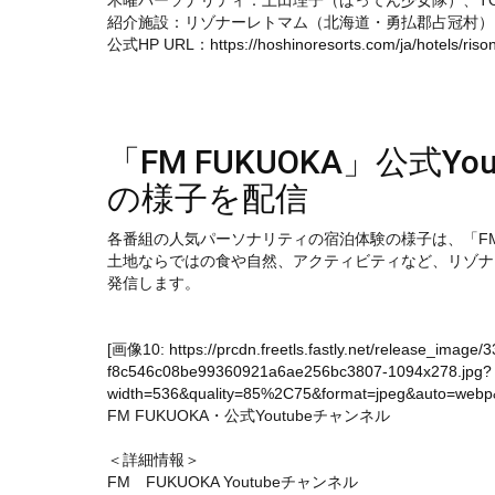
木曜パーソナリティ：上田理子（ばってん少女隊）、TO
紹介施設：リゾナーレトマム（北海道・勇払郡占冠村）
公式HP URL：
https://hoshinoresorts.com/ja/hotels/ri
「FM FUKUOKA」公式Y
の様子を配信
各番組の人気パーソナリティの宿泊体験の様子は、「FM F
土地ならではの食や自然、アクティビティなど、リゾナ
発信します。
[画像10:
https://prcdn.freetls.fastly.net/release_imag
f8c546c08be99360921a6ae256bc3807-1094x278.jpg?
width=536&quality=85%2C75&format=jpeg&auto=webp&f
FM FUKUOKA・公式Youtubeチャンネル
＜詳細情報＞
FM FUKUOKA Youtubeチャンネル