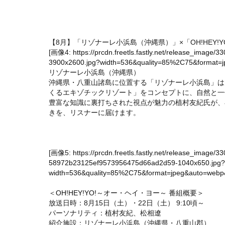
【8月】「リゾナーレ小浜島（沖縄県）」×「OH!HEY!
[画像4:
https://prcdn.freetls.fastly.net/release_imag
3900x2600.jpg?width=536&quality=85%2C75&format=jp
リゾナーレ小浜島（沖縄県）
沖縄県・八重山諸島に位置する「リゾナーレ小浜島」は
くるエキゾチックリゾート」をコンセプトに、自然と一
豊富な知識に裏打ちされた視点が魅力の植村友紀氏が、
きを、リスナーに届けます。
[画像5:
https://prcdn.freetls.fastly.net/release_image
58972b23125ef9573956475d66ad2d59-1040x650.jpg?
width=536&quality=85%2C75&format=jpeg&auto=webp&f
＜
OH!HEY!YO!～オー・ヘイ・ヨー～
番組概要＞
放送日時：8月15日（土）・22日（土） 9:10頃～
パーソナリティ：植村友紀、松相遼
紹介施設：リゾナーレ小浜島（沖縄県・八重山郡）