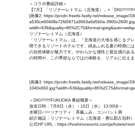
＜コラボ番組詳細＞
【7月】「リゾナーレトマム（北海道）」×「DIG!!!!!!!!F
[画像2:
https://prcdn.freetls.fastly.net/release_image
a530ce60408e72fd5871a9563a6d5b0a-3900x2600.jpg
width=536&quality=85%2C75&format=jpeg&auto=webp&f
リゾナーレトマム（北海道）
「リゾナーレトマム」は、「北海道の大地を感じるグレ
喫できるリゾートホテルです。緑あふれる夏の時期には
の自然体験が魅力です。やわらかな感性と親近感のある
の時間や、この季節ならではの体験を、リアルに伝えま
[画像3:
https://prcdn.freetls.fastly.net/release_ima
1040x650.jpg?width=536&quality=85%2C75&format=jpe
＜
DIG!!!!!!!!FUKUOKA
番組概要＞
放送日時：7月8日（水）・15日（水） 13:00頃～
水曜日パーソナリティ：斉藤ふみ、コンバット満
紹介施設：リゾナーレトマム（北海道・勇払郡占冠村）
公式HP URL：
https://hoshinoresorts.com/ja/hotels/ri