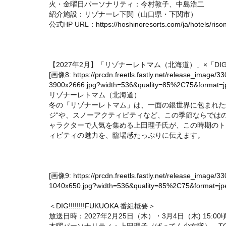
火・金曜日パーソナリティ：今村敦子、中島浩二
紹介施設：リゾナーレ下関（山口県・下関市）
公式HP URL：
https://hoshinoresorts.com/ja/hotels/ris
【2027年2月】「リゾナーレトマム（北海道）」×「DIG!!!!
[画像8:
https://prcdn.freetls.fastly.net/release_ima
3900x2666.jpg?width=536&quality=85%2C75&format=jp
リゾナーレトマム（北海道）
冬の「リゾナーレトマム」は、一面の銀世界に包まれた
ジ“や、スノーアクティビティなど、この季節ならでは
ャラクターで人気を集める上田理子氏が、この時期のト
ィビティの魅力を、臨場感たっぷりに伝えます。
[画像9:
https://prcdn.freetls.fastly.net/release_ima
1040x650.jpg?width=536&quality=85%2C75&format=jpe
＜
DIG!!!!!!!!FUKUOKA
番組概要＞
放送日時：2027年2月25日（木）・3月4日（木) 15:00