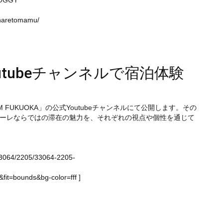
GGY
sonaretomamu/
outubeチャンネルで宿泊体験
UKUOKA」の公式Youtubeチャンネルにて公開します。その
ーレならではの滞在の魅力を、それぞれの視点や個性を通じて
e/33064/2205/33064-2205-
it=bounds&bg-color=fff
]