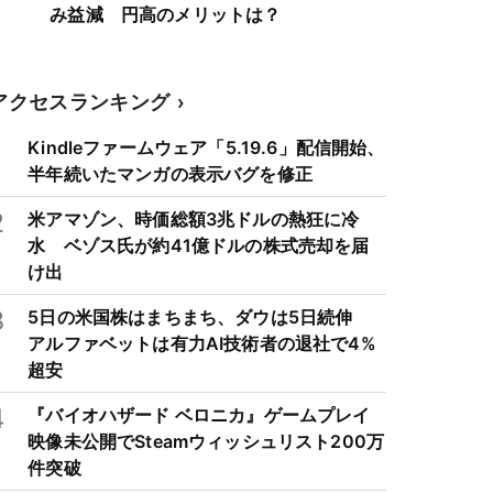
み益減 円高のメリットは？
アクセスランキング
1
Kindleファームウェア「5.19.6」配信開始、
半年続いたマンガの表示バグを修正
2
米アマゾン、時価総額3兆ドルの熱狂に冷
水 ベゾス氏が約41億ドルの株式売却を届
け出
3
5日の米国株はまちまち、ダウは5日続伸
アルファベットは有力AI技術者の退社で4%
超安
4
『バイオハザード ベロニカ』ゲームプレイ
映像未公開でSteamウィッシュリスト200万
件突破