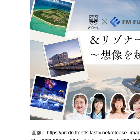
[画像1:
https://prcdn.freetls.fastly.net/release_