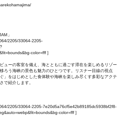
sonarekohamajima/
JAM」
/33064/2205/33064-2205-
?
it=bounds&bg-color=fff
]
ビューの客室を備え、海とともに過ごす滞在を楽しめるリゾー
移ろう海峡の景色も魅力のひとつです。リスナー目線の視点
ぐ」をはじめとした食体験や海峡を楽しみ尽くす多彩なアクテ
さで紹介します。
ge/33064/2205/33064-2205-7e20d5a76cf5e42b89185dc5938bf2f8-
g&auto=webp&fit=bounds&bg-color=fff
]