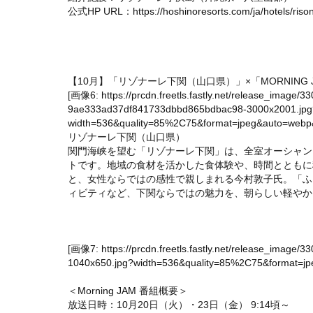
公式HP URL：
https://hoshinoresorts.com/ja/hotels/ri
【10月】「リゾナーレ下関（山口県）」×「MORNING 
[画像6:
https://prcdn.freetls.fastly.net/release_image
9ae333ad37df841733dbbd865bdbac98-3000x2001.jpg
width=536&quality=85%2C75&format=jpeg&auto=webp&f
リゾナーレ下関（山口県）
関門海峡を望む「リゾナーレ下関」は、全室オーシャン
トです。地域の食材を活かした食体験や、時間とともに
と、女性ならではの感性で親しまれる今村敦子氏。「ふ
ィビティなど、下関ならではの魅力を、朝らしい軽やか
[画像7:
https://prcdn.freetls.fastly.net/release_ima
1040x650.jpg?width=536&quality=85%2C75&format=jpe
＜
Morning JAM
番組概要＞
放送日時：10月20日（火）・23日（金） 9:14頃～