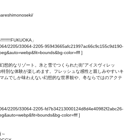
onareshimonoseki/
!!!!FUKUOKA」
ge/33064/2205/33064-2205-95943665afc21997ac66c9c155c9d190-
eg&auto=webp&fit=bounds&bg-color=fff
]
幻想的なリゾート。氷と雪でつくられた街”アイスヴィレッ
の特別な体験が楽しめます。フレッシュな感性と親しみやすいキ
マムでしか味わえない幻想的な世界観や、冬ならではのアクテ
ge/33064/2205/33064-2205-fd7b34213000124d8d4e40982f2abc26-
g&auto=webp&fit=bounds&bg-color=fff
]
頃～