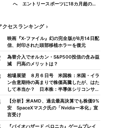
へ エントリースポーツに18カ月超の空
白
アクセスランキング
1
映画『X-ファイル』幻の完全版が8月14日配
信、封印された頭部移植ホラーを復元
2
為替介入でオルカン・S&P500投信の含み益
減 円高のメリットは？
3
相場展望 ８月６日号 米国株：米国・イラ
ン合意期待の高まりで株価高騰したが、はた
して本当か？ 日本株：半導体シリコンサイ
クルは3～4年周期で好・不況を繰り返すた
4
【分析】米AMD、過去最高決算でも株価9%
め注意
安 SpaceXマスク氏の「Nvidia一本化」宣
言受け
5
『バイオハザード ベロニカ』ゲームプレイ