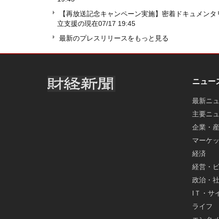
【再放送記念キャンペーン実施】密着ドキュメンタ
立支援の現在
07/17 19:45
最新のプレスリリースをもっと見る
ニュー
最新ニ
主要ニ
企業・
マーケ
経済
経営・
政治・
IＴ・サ
ライフ