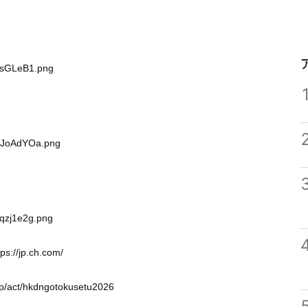
TcsGLeB1.png
ULJoAdYOa.png
4qzj1e2g.png
tps://jp.ch.com/
jp/act/hkdngotokusetu2026