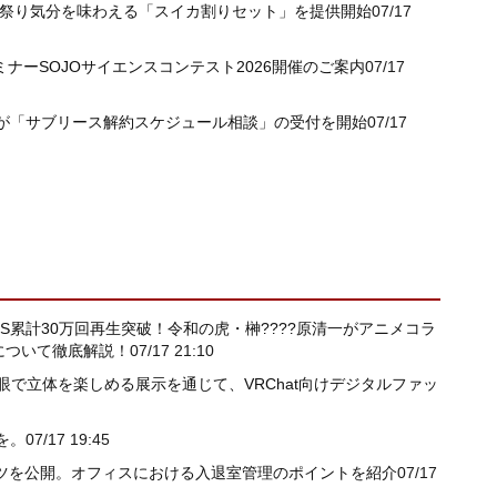
夏祭り気分を味わえる「スイカ割りセット」を提供開始
07/17
ミナーSOJOサイエンスコンテスト2026開催のご案内
07/17
が「サブリース解約スケジュール相談」の受付を開始
07/17
S累計30万回再生突破！令和の虎・榊????原清一がアニメコラ
について徹底解説！
07/17 21:10
眼で立体を楽しめる展示を通じて、VRChat向けデジタルファッ
を。
07/17 19:45
テンツを公開。オフィスにおける入退室管理のポイントを紹介
07/17