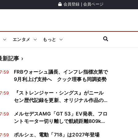
会員登録
|
会員ページ
エンタメ
もっと
最新記事
FRBウォーシュ議長、インフレ指標次第で
7:59
9月利上げ支持へ クック理事も同調姿勢
『ストレンジャー・シングス』がニール
7:59
セン歴代記録を更新、オリジナル作品の
台頭が鮮明に
メルセデスAMG「GT 53」EV発表、フロ
7:59
ントモーター切り離しで航続距離809km
を実現
ポルシェ、電動「718」は2027年登場
7:59