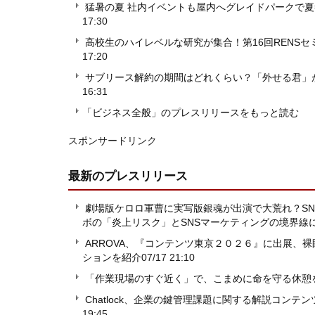
猛暑の夏 社内イベントも屋内へグレイドパークで
17:30
高校生のハイレベルな研究が集合！第16回RENSセ
17:20
サブリース解約の期間はどれくらい？「外せる君」
16:31
「ビジネス全般」のプレスリリースをもっと読む
スポンサードリンク
最新のプレスリリース
劇場版ケロロ軍曹に実写版銀魂が出演で大荒れ？SN
ボの「炎上リスク」とSNSマーケティングの境界線
ARROVA、『コンテンツ東京２０２６』に出展、裸
ションを紹介
07/17 21:10
「作業現場のすぐ近く」で、こまめに命を守る休憩
Chatlock、企業の鍵管理課題に関する解説コン
19:45