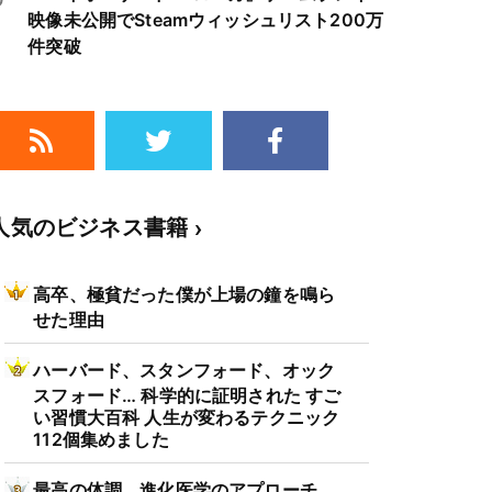
映像未公開でSteamウィッシュリスト200万
件突破
人気のビジネス書籍
高卒、極貧だった僕が上場の鐘を鳴ら
せた理由
ハーバード、スタンフォード、オック
スフォード… 科学的に証明された すご
い習慣大百科 人生が変わるテクニック
112個集めました
最高の体調 進化医学のアプローチ