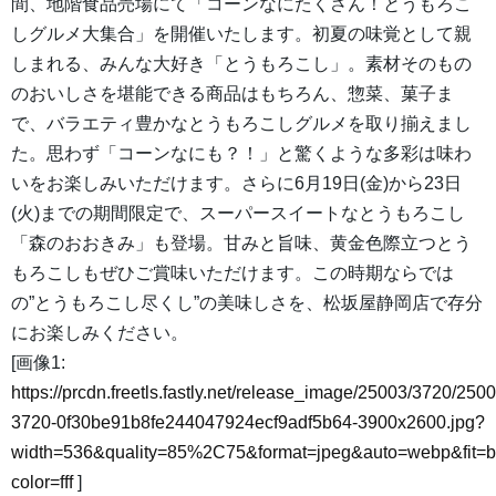
間、地階食品売場にて「コーンなにたくさん！とうもろこ
しグルメ大集合」を開催いたします。初夏の味覚として親
しまれる、みんな大好き「とうもろこし」。素材そのもの
のおいしさを堪能できる商品はもちろん、惣菜、菓子ま
で、バラエティ豊かなとうもろこしグルメを取り揃えまし
た。思わず「コーンなにも？！」と驚くような多彩は味わ
いをお楽しみいただけます。さらに6月19日(金)から23日
(火)までの期間限定で、スーパースイートなとうもろこし
「森のおおきみ」も登場。甘みと旨味、黄金色際立つとう
もろこしもぜひご賞味いただけます。この時期ならでは
の”とうもろこし尽くし”の美味しさを、松坂屋静岡店で存分
にお楽しみください。
[画像1:
https://prcdn.freetls.fastly.net/release_image/25003/3720/2500
3720-0f30be91b8fe244047924ecf9adf5b64-3900x2600.jpg?
width=536&quality=85%2C75&format=jpeg&auto=webp&fit=
color=fff
]