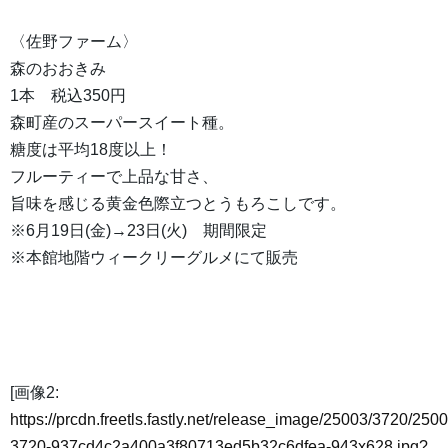
〈佐野ファーム〉
森のおおきみ
1本 税込350円
森町産のスーパースイート種。
糖度は平均18度以上！
フルーティーで上品な甘さ、
旨味を感じる黄金色際立つとうもろこしです。
※6月19日(金)→23日(火) 期間限定
※本館地階ウィークリーグルメにて販売
[画像2:
https://prcdn.freetls.fastly.net/release_image/25003/3720/2500
3720-937cd4c2a400a3f80713ed5b32c6dfea-943x628.jpg?