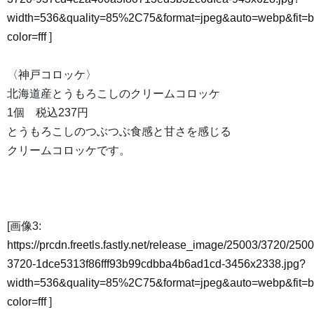
width=536&quality=85%2C75&format=jpeg&auto=webp&fit=
color=fff
]
〈神戸コロッケ〉
北海道産とうもろこしのクリームコロッケ
1個 税込237円
とうもろこしのつぶつぶ食感と甘さを感じる
クリームコロッケです。
[画像3:
https://prcdn.freetls.fastly.net/release_image/25003/3720/2500
3720-1dce5313f86fff93b99cdbba4b6ad1cd-3456x2338.jpg?
width=536&quality=85%2C75&format=jpeg&auto=webp&fit=
color=fff
]