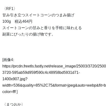
〈RF1〉
甘み引き立つスイートコーンのつまみ揚げ
100g 税込464円
スイートコーンの甘みと香りを手軽に味わえる
副菜にぴったりの揚げ物です。
[画像4:
https://prcdn.freetls.fastly.net/release_image/25003/3720/2500
3720-595ab59d959f590c4c48958bd5931d71-
1400x907.jpg?
width=536&quality=85%2C75&format=jpeg&auto=webp&fit=
color=fff
]
〈まつおか〉