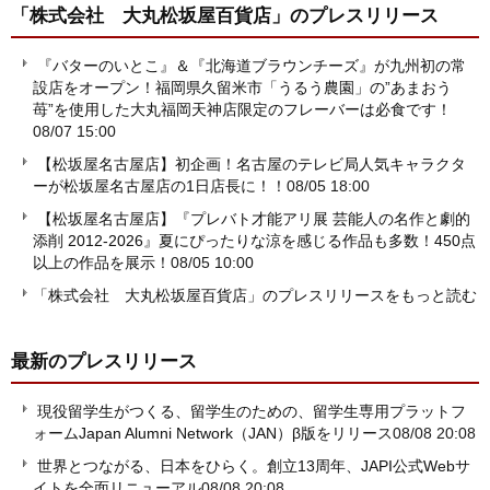
「株式会社 大丸松坂屋百貨店」
のプレスリリース
『バターのいとこ』＆『北海道ブラウンチーズ』が九州初の常
設店をオープン！福岡県久留米市「うるう農園」の”あまおう
苺”を使用した大丸福岡天神店限定のフレーバーは必食です！
08/07 15:00
【松坂屋名古屋店】初企画！名古屋のテレビ局人気キャラクタ
ーが松坂屋名古屋店の1日店長に！！
08/05 18:00
【松坂屋名古屋店】『プレバト才能アリ展 芸能人の名作と劇的
添削 2012-2026』夏にぴったりな涼を感じる作品も多数！450点
以上の作品を展示！
08/05 10:00
「株式会社 大丸松坂屋百貨店」のプレスリリースをもっと読む
最新のプレスリリース
現役留学生がつくる、留学生のための、留学生専用プラットフ
ォームJapan Alumni Network（JAN）β版をリリース
08/08 20:08
世界とつながる、日本をひらく。創立13周年、JAPI公式Webサ
イトを全面リニューアル
08/08 20:08