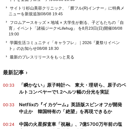
サイトリ杉山美容クリニック、「膣フル(R)インナー」に特典メ
ニューを新規追加
08/08 19:45
フロムアースキッズ × 地域 × 大学生が創る、子どもたちの「自
育」イベント「諸福ジーク×Lifehug」 を8月23日(日)開催
08/08
19:00
学園生活コミュニティ「キャラフレ」｜2026『夏祭りイベン
ト』のお知らせ
08/08 18:30
最新のプレスリリースをもっと見る
最新記事
「瞬かない」原子時計へ 東大・理研ら、原子のベ
00:33
ルトコンベヤーで1.2ヘルツ幅の分光を実証
Netflixの『イカゲーム』英語版スピンオフが開発
00:33
中止か 韓国特有の「絶望」を再現できるか
中国の火星探査車「祝融」、7億5700万年前の塩
00:24