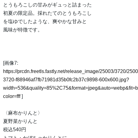
とうもろこしの甘みがギュっと詰まった
初夏の限定品。採れたてのとうもろこし
を塩ゆでしたような、爽やかな甘みと
風味が特徴です。
[画像7:
https://prcdn.freetls.fastly.net/release_image/25003/3720/2500
3720-f88946af7fb71981d35b0fc2b37c9898-600x600.jpg?
width=536&quality=85%2C75&format=jpeg&auto=webp&fit=
color=fff
]
〈麻布かりんと〉
夏野菜かりんと
税込540円
トマト・かぼちゃかりんとに