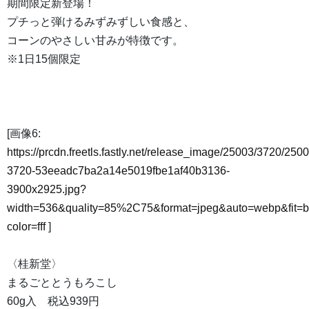
期間限定新登場！
プチっと弾けるみずみずしい食感と、
コーンのやさしい甘みが特徴です。
※1日15個限定
[画像6:
https://prcdn.freetls.fastly.net/release_image/25003/3720/2500
3720-53eeadc7ba2a14e5019fbe1af40b3136-
3900x2925.jpg?
width=536&quality=85%2C75&format=jpeg&auto=webp&fit=
color=fff
]
〈桂新堂〉
まるごととうもろこし
60g入 税込939円