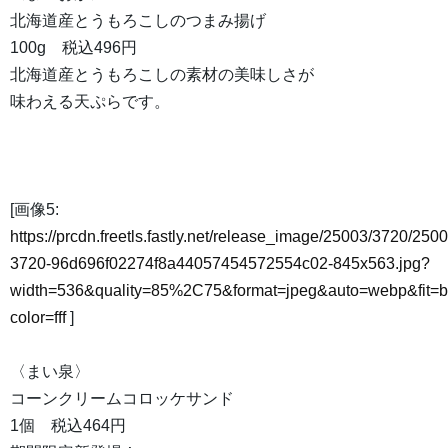
北海道産とうもろこしのつまみ揚げ
100g 税込496円
北海道産とうもろこしの素材の美味しさが
味わえる天ぷらです。
[画像5:
https://prcdn.freetls.fastly.net/release_image/25003/3720/2500
3720-96d696f02274f8a44057454572554c02-845x563.jpg?
width=536&quality=85%2C75&format=jpeg&auto=webp&fit=
color=fff
]
〈まい泉〉
コーンクリームコロッケサンド
1個 税込464円