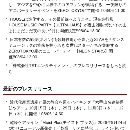
し、アジアを中心に世界中のコアファンが集結する、一夜限りの
アニバーサリーイベントをZEROTOKYOにて開催！
08/06 11:00
HOUSEは進化する。その最前線へようこそ。現在進行形
HOUSE MUSIC PARTY【ULTRAHAUS】が過去2回の勢いそのま
まにまだまだ夜の長い9月に開催決定!!
08/04 18:00
日本有数の歓楽(ネオン)街歌舞伎町から新たなSTARを!! ダンス
ミュージックの将来を担う若き次世代スターたちが集結する
ZEROTOKYO産のニューパーティー【NEON STARS】開
催!!
08/04 12:00
「株式会社TSTエンタテイメント」のプレスリリースをもっと読
む
最新のプレスリリース
近代化産業遺産と風の教会を巡るハイキング『六甲山名建築探
訪ツアー』10月15日（木）、29日（木）、11月5日（木）、12
日（木）に開催！
08/06 14:30
乾燥ケアライン『Moist Plus(モイスト プラス)』2026年9月24日
(木)リニューアル新発売！「乾燥」ケアに特化し、ライン使いで