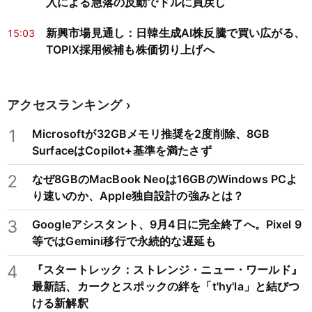
入による急落の反動でドルに買戻し
新興市場見通し：日韓生成AI株反騰で買い広がる、
15:03
TOPIX採用候補も株価切り上げへ
アクセスランキング
1
Microsoftが32GBメモリ推奨を2度削除、8GB
SurfaceはCopilot+基準を満たさず
2
なぜ8GBのMacBook Neoは16GBのWindows PCよ
り速いのか、Apple独自設計の強みとは？
3
Googleアシスタント、9月4日に完全終了へ。Pixel 9
等ではGemini移行で永続的な遅延も
4
『スタートレック：ストレンジ・ニュー・ワールド』
最新話、カークとスポックの絆を「t'hy'la」と結びつ
ける新解釈