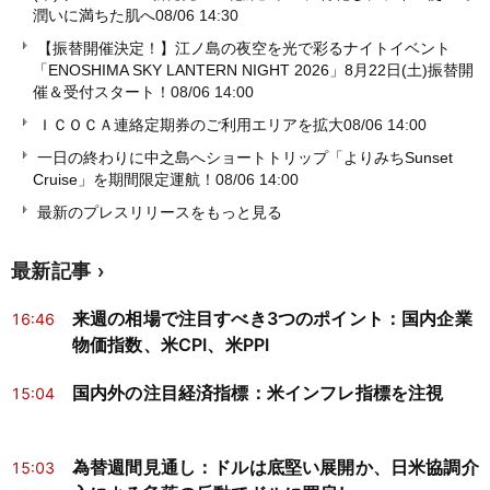
潤いに満ちた肌へ
08/06 14:30
【振替開催決定！】江ノ島の夜空を光で彩るナイトイベント
「ENOSHIMA SKY LANTERN NIGHT 2026」8月22日(土)振替開
催＆受付スタート！
08/06 14:00
ＩＣＯＣＡ連絡定期券のご利用エリアを拡大
08/06 14:00
一日の終わりに中之島へショートトリップ「よりみちSunset
Cruise」を期間限定運航！
08/06 14:00
最新のプレスリリースをもっと見る
最新記事
来週の相場で注目すべき3つのポイント：国内企業
16:46
物価指数、米CPI、米PPI
国内外の注目経済指標：米インフレ指標を注視
15:04
為替週間見通し：ドルは底堅い展開か、日米協調介
15:03