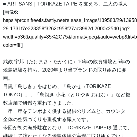
■ ARTISANS｜TORIKAZE TAIPEIを支える、二人の職人
[画像6:
https://prcdn.freetls.fastly.net/release_image/139583/29/13958
29-1731f7e323358f3262c958f27ac3992d-2000x2540.jpg?
width=536&quality=85%2C75&format=jpeg&auto=webp&fit=
color=fff
]
武政 宇邦（たけまさ・たかくに）10年の飲食経験と5年の
焼鳥経験を持ち、2020年より当ブランドの取り組みに参
画。
目黒「鳥しき」をはじめ、「鳥かぜ（TORIKAZE
TOKYO）」、「鳥焼き 小花（とりやき おはな）」など複
数店舗で研鑽を重ねてきました。
一串一串をテンポよく供する提供のリズムと、カウンター
全体の空気づくりを重視する職人です。
今回が初の海外駐在となり、TORIKAZE TAIPEIを通じて、
継続して訪れたくなる焼鳥体験の実現に取り組んでいま