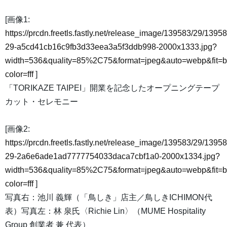
[画像1:
https://prcdn.freetls.fastly.net/release_image/139583/29/13958
29-a5cd41cb16c9fb3d33eea3a5f3ddb998-2000x1333.jpg?
width=536&quality=85%2C75&format=jpeg&auto=webp&fit=
color=fff
]
「TORIKAZE TAIPEI」開業を記念したオープニングテープ
カット・セレモニー
[画像2:
https://prcdn.freetls.fastly.net/release_image/139583/29/13958
29-2a6e6ade1ad7777754033daca7cbf1a0-2000x1334.jpg?
width=536&quality=85%2C75&format=jpeg&auto=webp&fit=
color=fff
]
写真右：池川 義輝（「鳥しき」店主／鳥しきICHIMON代
表）写真左：林 泉氏〈Richie Lin〉（MUME Hospitality
Group 創業者 兼 代表）