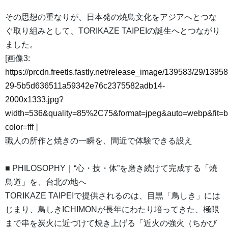
その思想の重なりが、日本発の焼鳥文化をアジアへとつな
ぐ取り組みとして、TORIKAZE TAIPEIの誕生へとつながり
ました。
[画像3:
https://prcdn.freetls.fastly.net/release_image/139583/29/13958
29-5b5d636511a59342e76c2375582adb14-
2000x1333.jpg?
width=536&quality=85%2C75&format=jpeg&auto=webp&fit=
color=fff
]
職人の所作と焼きの一瞬を、間近で体験できる設え
■ PHILOSOPHY｜“心・技・体”を磨き続けて完成する「焼
鳥道」を、台北の地へ
TORIKAZE TAIPEIで提供されるのは、目黒「鳥しき」には
じまり、鳥しきICHIMONが長年にわたり培ってきた、極限
まで串を炭火に近づけて焼き上げる「近火の強火（ちかび