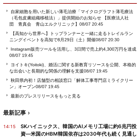
自家細胞を用いた新しい薄毛治療「マイクログラフト薄毛療法
（毛包皮膚組織移植法）」提供開始のお知らせ 【医療法人社
団 青真会 青山エルクリニック】
08/07 20:45
【高知から世界へ】トップランナーと一緒に走るトレイルラン
ニングイベントを高知で8月29日（土）開催
08/07 20:30
Instagram販売ツールを活用し、3日間で売上約4,300万円を達成
08/07 19:45
ヨイトキ(Yoitoki)、婚活に関する新教育リソースを公開、本格的
な出会いと長期的な関係の理解を支援
08/07 19:45
秋田県内初！店舗型の相談窓口「解体工事専門店ミライクリー
ン」オープン
08/07 19:45
最新のプレスリリースをもっと見る
最新記事
SKハイニックス、韓国のAIメモリ工場に約6兆円投
14:15
資―米国のHBM韓国依存は2030年代も続く見通し