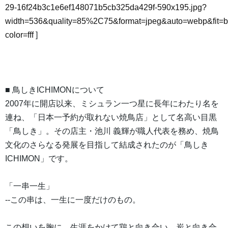
29-16f24b3c1e6ef148071b5cb325da429f-590x195.jpg?
width=536&quality=85%2C75&format=jpeg&auto=webp&fit=
color=fff
]
■ 鳥しきICHIMONについて
2007年に開店以来、ミシュラン一つ星に長年にわたり名を
連ね、「日本一予約が取れない焼鳥店」として名高い目黒
「鳥しき」。その店主・池川 義輝が職人代表を務め、焼鳥
文化のさらなる発展を目指して結成されたのが「鳥しき
ICHIMON」です。
「一串一生」
--この串は、一生に一度だけのもの。
この想いを胸に、生涯をかけて鶏と向き合い、炭と向き合