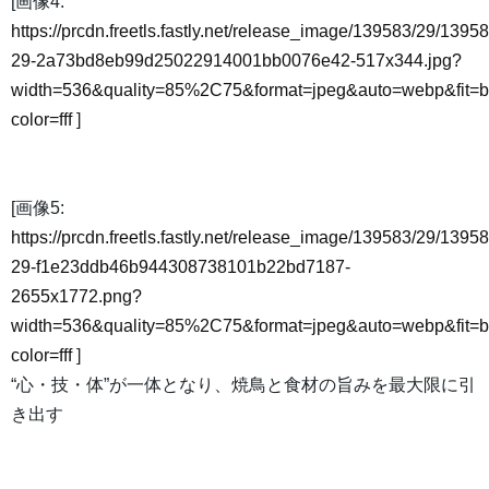
[画像4:
https://prcdn.freetls.fastly.net/release_image/139583/29/13958
29-2a73bd8eb99d25022914001bb0076e42-517x344.jpg?
width=536&quality=85%2C75&format=jpeg&auto=webp&fit=
color=fff
]
[画像5:
https://prcdn.freetls.fastly.net/release_image/139583/29/13958
29-f1e23ddb46b944308738101b22bd7187-
2655x1772.png?
width=536&quality=85%2C75&format=jpeg&auto=webp&fit=
color=fff
]
“心・技・体”が一体となり、焼鳥と食材の旨みを最大限に引
き出す