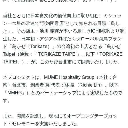
区、代表取締役社長CEO：鈴木 裕之、以下「当社」）。
当社とともに日本食文化の価値向上に取り組む、ミシュラ
ン一つ星の常連で“予約困難店”として知られる目黒「鳥し
き」。その店主・池川 義輝が率いる鳥しきICHIMONより誕
生した、日本初・アジアへ羽ばたくグローバル焼鳥ブラン
ド「鳥かぜ（Torikaze）」の台湾初の出店となる「鳥かぜ
Taipei（通称：「TORIKAZE TAIPEI」、以下「TORIKAZE
TAIPEI」）」が、このたび台北市にて開業いたしました。
本プロジェクトは、MUME Hospitality Group（本社：台
湾・台北市、創業者 兼 代表：林 泉〈Richie Lin〉、以下
「MMHG」）とのパートナーシップにより実現したもので
す。
また、開業を記念し、現地にてオープニングテープカッ
ト・セレモニーを実施いたしました。