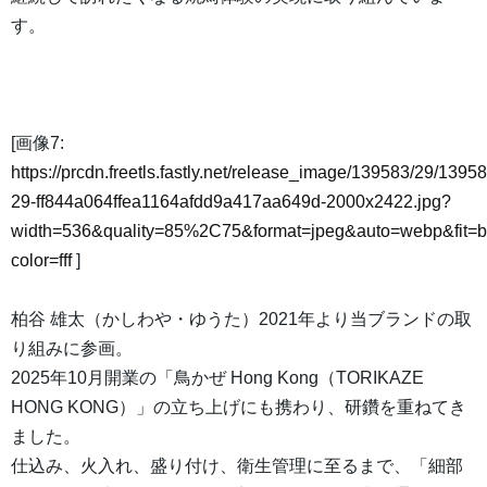
す。
[画像7:
https://prcdn.freetls.fastly.net/release_image/139583/29/13958
29-ff844a064ffea1164afdd9a417aa649d-2000x2422.jpg?
width=536&quality=85%2C75&format=jpeg&auto=webp&fit=
color=fff
]
柏谷 雄太（かしわや・ゆうた）2021年より当ブランドの取
り組みに参画。
2025年10月開業の「鳥かぜ Hong Kong（TORIKAZE
HONG KONG）」の立ち上げにも携わり、研鑽を重ねてき
ました。
仕込み、火入れ、盛り付け、衛生管理に至るまで、「細部