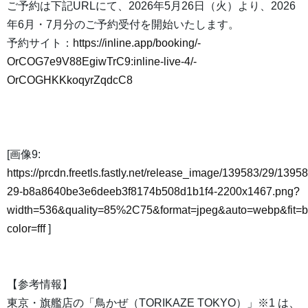
ご予約は下記URLにて、2026年5月26日（火）より、2026
年6月・7月分のご予約受付を開始いたします。
予約サイト：
https://inline.app/booking/-
OrCOG7e9V88EgiwTrC9:inline-live-4/-
OrCOGHKKkoqyrZqdcC8
[画像9:
https://prcdn.freetls.fastly.net/release_image/139583/29/13958
29-b8a8640be3e6deeb3f8174b508d1b1f4-2200x1467.png?
width=536&quality=85%2C75&format=jpeg&auto=webp&fit=
color=fff
]
【参考情報】
東京・旗艦店の「鳥かぜ（TORIKAZE TOKYO）」※1 は、