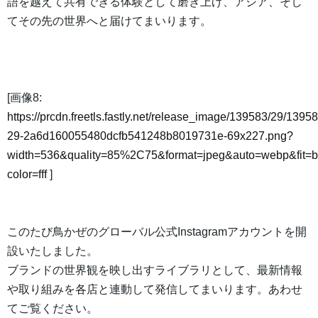
語を越えて共有できる体験として磨き上げ、アジア、そし
てその先の世界へと届けてまいります。
[画像8:
https://prcdn.freetls.fastly.net/release_image/139583/29/13958
29-2a6d160055480dcfb541248b8019731e-69x227.png?
width=536&quality=85%2C75&format=jpeg&auto=webp&fit=
color=fff
]
このたび鳥かぜのグローバル公式Instagramアカウントを開
設いたしました。
ブランドの世界観を映し出すライブラリとして、最新情報
や取り組みを各店と連動して発信してまいります。あわせ
てご覧ください。