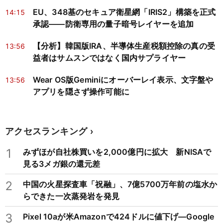
EU、348基のセキュア衛星網「IRIS2」構築を正式
14:15
承認——防衛専用の量子暗号レイヤーを追加
【分析】韓国版IRA、半導体生産税額控除の真の受
13:56
益者はサムスンではなく国内サプライヤー
Wear OS版Geminiにオーバーレイ表示、文字盤や
13:56
アプリを隠さず操作可能に
アクセスランキング
1
みずほが自社株買いを2,000億円に拡大 新NISAで
見る3メガ銀の還元差
2
中国の火星探査車「祝融」、7億5700万年前の塩水か
らできた一次蒸発岩を発見
3
Pixel 10aが米Amazonで424ドルに値下げ―Google