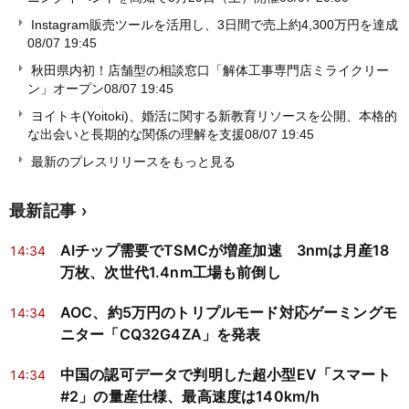
Instagram販売ツールを活用し、3日間で売上約4,300万円を達成
08/07 19:45
秋田県内初！店舗型の相談窓口「解体工事専門店ミライクリー
ン」オープン
08/07 19:45
ヨイトキ(Yoitoki)、婚活に関する新教育リソースを公開、本格的
な出会いと長期的な関係の理解を支援
08/07 19:45
最新のプレスリリースをもっと見る
最新記事
AIチップ需要でTSMCが増産加速 3nmは月産18
14:34
万枚、次世代1.4nm工場も前倒し
AOC、約5万円のトリプルモード対応ゲーミングモ
14:34
ニター「CQ32G4ZA」を発表
中国の認可データで判明した超小型EV「スマート
14:34
#2」の量産仕様、最高速度は140km/h