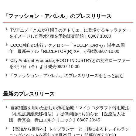
「ファッション・アパレル」
のプレスリリース
TVアニメ「とんがり帽子のアトリエ」に登場するキャラクター
をイメージした香水4種を予約販売開始！
08/07 10:00
ECCO独自の歩行テクノロジー「RECEPTOR(R)」誕生25周
年 最新モデル「RECEPTOR(R) XP」が登場
08/07 10:00
City Ambient ProductsがFOOT INDUSTRYとの別注ローファー
を8月7日（金）より発売
08/07 10:00
「ファッション・アパレル」のプレスリリースをもっと読む
最新のプレスリリース
自家細胞を用いた新しい薄毛治療「マイクログラフト薄毛療法
（毛包皮膚組織移植法）」提供開始のお知らせ 【医療法人社
団 青真会 青山エルクリニック】
08/07 20:45
【高知から世界へ】トップランナーと一緒に走るトレイルラン
ニングイベントを高知で8月29日（土）開催
08/07 20:30