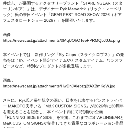
井雄志）が展開するアクセサリーブランド「STARLINGEAR（スタ
ーリンギア）」は、デザイナー Ryk Marverick（リック・マーベリ
ック）氏の来日イベント「GEAR FEST ROAD SHOW 2026（ギア
フェスタロードショー 2026）」を開催いたします。
画像 :
https://newscast.jp/attachments/0MqUOhOTeeFPRMQbJ0Jx.png
本イベントでは、新作リング「Sly-Clops（スライクロプス）」の発
売をはじめ、イベント限定アイテムやカスタムアイテム、ワンオフ
ピースなど、特別なプロダクトが多数登場します。
画像 :
https://newscast.jp/attachments/HwDhJAlebzg2fAXBmKqW.jpg
さらに、Ryk氏と長年親交の深い、日本を代表するピンストライパ
ー MAKOTO氏率いる「M&K CUSTOM SIGNS」が2026年に30周年
を迎えることを記念し、本イベント内にて特別展示企画
「RUNNING SIDE BY SIDE」を実施。これまでにSTARLINGEARと
M&K CUSTOM SIGNSが制作してきた貴重なコラボレーション作品