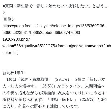
■質問：新生活で「新しく始めたい・挑戦したい」と思うこ
と
[画像5:
https://prcdn.freetls.fastly.net/release_image/136/5360/136-
5360-c323b317b88f52aebded6fb63747d0f3-
1920x900.png?
width=536&quality=85%2C75&format=jpeg&auto=webp&fit=
color=fff
]
新高校1年生
1位は「勉強・資格取得」（29.1%）、2位に「新しい友
人・知人を増やす」（26.5%）がランクイン。人間関係へ
の不安を抱えながらも積極的に友人をつくりにいこうとす
る姿勢が感じられます。「運動・筋トレ」（25.9%）も3位
に入り、外見への関心とも連動しています。