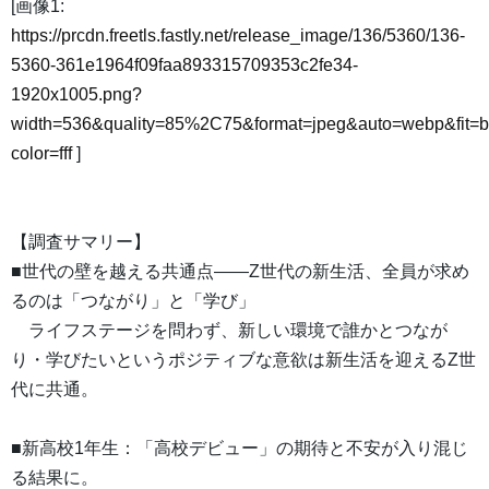
[画像1:
https://prcdn.freetls.fastly.net/release_image/136/5360/136-
5360-361e1964f09faa893315709353c2fe34-
1920x1005.png?
width=536&quality=85%2C75&format=jpeg&auto=webp&fit=
color=fff
]
【調査サマリー】
■世代の壁を越える共通点――Z世代の新生活、全員が求め
るのは「つながり」と「学び」
ライフステージを問わず、新しい環境で誰かとつなが
り・学びたいというポジティブな意欲は新生活を迎えるZ世
代に共通。
■新高校1年生：「高校デビュー」の期待と不安が入り混じ
る結果に。