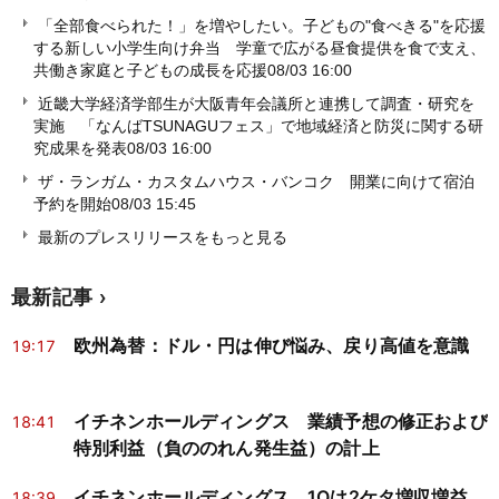
「全部食べられた！」を増やしたい。子どもの"食べきる"を応援
する新しい小学生向け弁当 学童で広がる昼食提供を食で支え、
共働き家庭と子どもの成長を応援
08/03 16:00
近畿大学経済学部生が大阪青年会議所と連携して調査・研究を
実施 「なんばTSUNAGUフェス」で地域経済と防災に関する研
究成果を発表
08/03 16:00
ザ・ランガム・カスタムハウス・バンコク 開業に向けて宿泊
予約を開始
08/03 15:45
最新のプレスリリースをもっと見る
最新記事
欧州為替：ドル・円は伸び悩み、戻り高値を意識
19:17
イチネンホールディングス 業績予想の修正および
18:41
特別利益（負ののれん発生益）の計上
イチネンホールディングス 1Qは2ケタ増収増益、
18:39