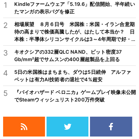
1
Kindleファームウェア「5.19.6」配信開始、半年続い
たマンガの表示バグを修正
2
相場展望 ８月６日号 米国株：米国・イラン合意期
待の高まりで株価高騰したが、はたして本当か？ 日
本株：半導体シリコンサイクルは3～4年周期で好・
不況を繰り返すため注意
3
キオクシアの332層QLC NAND、ビット密度37
Gb/mm²超でサムスンの400層超製品を上回る
4
5日の米国株はまちまち、ダウは5日続伸 アルファ
ベットは有力AI技術者の退社で4%超安
5
『バイオハザード ベロニカ』ゲームプレイ映像未公開
でSteamウィッシュリスト200万件突破