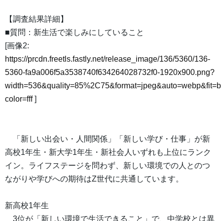
【調査結果詳細】
■質問：新生活で楽しみにしていること
[画像2:
https://prcdn.freetls.fastly.net/release_image/136/5360/136-
5360-fa9a006f5a3538740f634264028732f0-1920x900.png?
width=536&quality=85%2C75&format=jpeg&auto=webp&fit=
color=fff
]
「新しい出会い・人間関係」「新しい学び・仕事」が新
高校1年生・新大学1年生・新社会人いずれも上位にランク
イン。ライフステージを問わず、新しい環境での人とのつ
ながりや学びへの期待はZ世代に共通しています。
新高校1年生
3位が「新しい環境で生活できること」で、中学校とは異