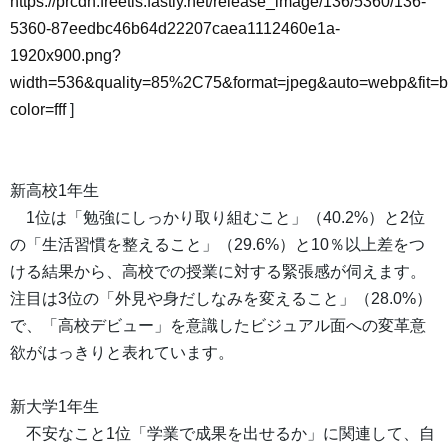
https://prcdn.freetls.fastly.net/release_image/136/5360/136-
5360-87eedbc46b64d22207caea1112460e1a-
1920x900.png?
width=536&quality=85%2C75&format=jpeg&auto=webp&fit=
color=fff
]
新高校1年生
1位は「勉強にしっかり取り組むこと」（40.2%）と2位
の「生活習慣を整えること」（29.6%）と10％以上差をつ
ける結果から、高校での授業に対する緊張感が伺えます。
注目は3位の「外見や身だしなみを変えること」（28.0%）
で、「高校デビュー」を意識したビジュアル面への変革意
欲がはっきりと表れています。
新大学1年生
不安なこと1位「学業で成果を出せるか」に関連して、自