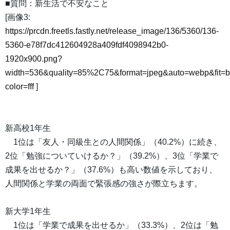
■質問：新生活で不安なこと
[画像3:
https://prcdn.freetls.fastly.net/release_image/136/5360/136-
5360-e78f7dc412604928a409fdf4098942b0-
1920x900.png?
width=536&quality=85%2C75&format=jpeg&auto=webp&fit=
color=fff
]
新高校1年生
1位は「友人・同級生との人間関係」（40.2%）に続き、
2位「勉強についていけるか？」（39.2%）、3位「学業で
成果を出せるか？」（37.6%）も高い数値を示しており、
人間関係と学業の両面で緊張感の強さが際立ちます。
新大学1年生
1位は「学業で成果を出せるか」（33.3%）、2位は「勉