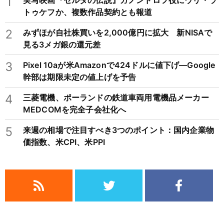
1
実写映画『ゼルダの伝説』ガノンドロフ役にウリ・ラ
トゥケフか、複数作品契約とも報道
2
みずほが自社株買いを2,000億円に拡大 新NISAで
見る3メガ銀の還元差
3
Pixel 10aが米Amazonで424ドルに値下げ―Google
幹部は期限未定の値上げを予告
4
三菱電機、ポーランドの鉄道車両用電機品メーカー
MEDCOMを完全子会社化へ
5
来週の相場で注目すべき3つのポイント：国内企業物
価指数、米CPI、米PPI