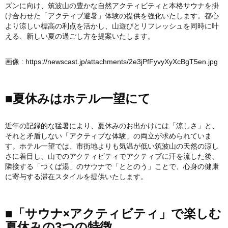
ズンに向け、筑波山の豊かな自然アクティビティと本格サウナを掛
け合わせた「アクティブ避暑」体験の提供を強化いたします。都心
より涼しい標高の利点を活かし、山遊びとリフレッシュを同時に叶
える、新しい夏の過ごし方を提案いたします。
画像 :
https://newscast.jp/attachments/2e3jPfFyvyXyXcBgT5en.jpg
■夏休みはホテル一望にて
近年の記録的な猛暑により、夏休みのお出かけには「涼しさ」と、
それと矛盾しない「アクティブな体験」の両立が求められていま
す。ホテル一望では、市街地よりも気温が低い筑波山の天然の涼し
さに着目し、山でのアクティビティでアクティブに汗を流した後、
隣接する「つくば湯」のサウナで「ととのう」ことで、心身の健康
に寄与する滞在スタイルを提供いたします。
■「サウナ×アクティビティ」で楽しむ
夏休みの3つの特徴