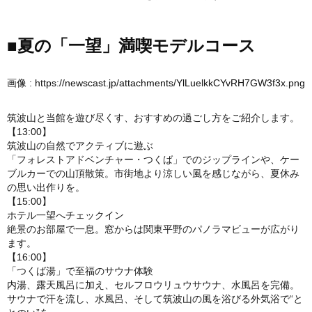
■夏の「一望」満喫モデルコース
画像 :
https://newscast.jp/attachments/YlLuelkkCYvRH7GW3f3x.png
筑波山と当館を遊び尽くす、おすすめの過ごし方をご紹介します。
【13:00】
筑波山の自然でアクティブに遊ぶ
「フォレストアドベンチャー・つくば」でのジップラインや、ケー
ブルカーでの山頂散策。市街地より涼しい風を感じながら、夏休み
の思い出作りを。
【15:00】
ホテル一望へチェックイン
絶景のお部屋で一息。窓からは関東平野のパノラマビューが広がり
ます。
【16:00】
「つくば湯」で至福のサウナ体験
内湯、露天風呂に加え、セルフロウリュウサウナ、水風呂を完備。
サウナで汗を流し、水風呂、そして筑波山の風を浴びる外気浴で“と