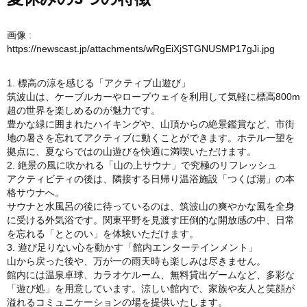
画像 :
https://newscast.jp/attachments/wRgEiXjSTGNUSMP17gJi.jpg
1. 標高の涼を感じる「アクティブ山遊び」
筑波山は、ケーブルカーやロープウェイを利用して気軽に標高800m
超の世界を楽しめるのが魅力です。
豊かな緑に囲まれたハイキングや、山頂からの絶景鑑賞など、市街
地の暑さを忘れてアクティブに動くことができます。ホテル一望を
拠点に、夏ならではの山遊びを快適に満喫いただけます。
2. 絶景の風に吹かれる「山の上サウナ」で究極のリフレッシュ
アクティビティの後は、隣接する日帰り温浴施設「つくば湯」の本
格サウナへ。
サウナと水風呂の後に待っているのは、筑波山の爽やかな風を全身
に受ける外気浴です。関東平野を見渡す圧倒的な開放感の中、日常
を忘れる「ととのい」を体験いただけます。
3. 遊び足りない心を動かす「館内エンターテインメント」
山から戻った後や、万が一の雨天時も楽しみは尽きません。
館内には温泉卓球、カラオケルーム、無料貸出ゲームなど、多彩な
「遊び処」を用意しています。涼しい館内で、家族や友人と笑顔が
溢れるコミュニケーションの場を提供いたします。