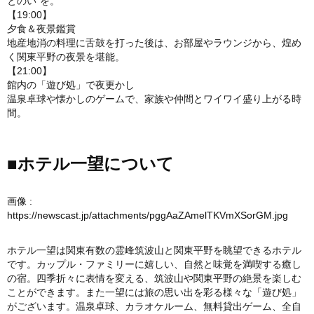
とのい”を。
【19:00】
夕食＆夜景鑑賞
地産地消の料理に舌鼓を打った後は、お部屋やラウンジから、煌め
く関東平野の夜景を堪能。
【21:00】
館内の「遊び処」で夜更かし
温泉卓球や懐かしのゲームで、家族や仲間とワイワイ盛り上がる時
間。
■ホテル一望について
画像 :
https://newscast.jp/attachments/pggAaZAmelTKVmXSorGM.jpg
ホテル一望は関東有数の霊峰筑波山と関東平野を眺望できるホテル
です。カップル・ファミリーに嬉しい、自然と味覚を満喫する癒し
の宿。四季折々に表情を変える、筑波山や関東平野の絶景を楽しむ
ことができます。また一望には旅の思い出を彩る様々な「遊び処」
がございます。温泉卓球、カラオケルーム、無料貸出ゲーム、全自