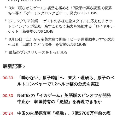
vol.11】
08/06 19:45
3大「寝ながらゲーム」姿勢を極める！7段階の高さ調整で寝落
ちへ導く「ゲーミングロングピロー」発売
08/06 19:45
ジャングリア沖縄 ゲストの多様な旅スタイルに応えたチケッ
トラインアップ拡充 余すことなく魅力を堪能する「ロイヤルチ
ケット」新登場
08/06 19:45
8月15日（土）から奄美大島で開催！ビーチ用電動車いすで砂浜
へ出る「出航！こども船長」を実施
08/06 19:45
最新のプレスリリースをもっと見る
最新記事
「瞬かない」原子時計へ 東大・理研ら、原子のベ
00:33
ルトコンベヤーで1.2ヘルツ幅の分光を実証
Netflixの『イカゲーム』英語版スピンオフが開発
00:33
中止か 韓国特有の「絶望」を再現できるか
中国の火星探査車「祝融」、7億5700万年前の塩
00:24