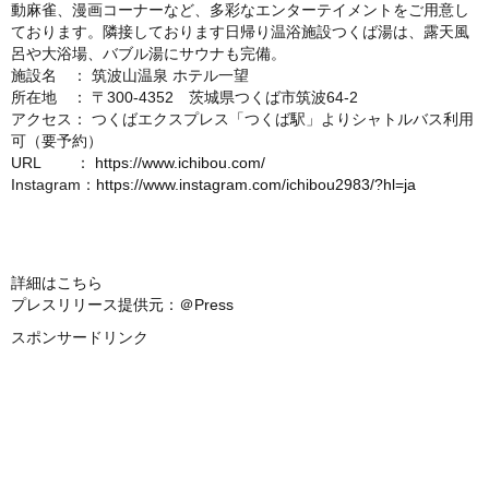
動麻雀、漫画コーナーなど、多彩なエンターテイメントをご用意し
ております。隣接しております日帰り温浴施設つくば湯は、露天風
呂や大浴場、バブル湯にサウナも完備。
施設名 ： 筑波山温泉 ホテル一望
所在地 ： 〒300-4352 茨城県つくば市筑波64-2
アクセス： つくばエクスプレス「つくば駅」よりシャトルバス利用
可（要予約）
URL ：
https://www.ichibou.com/
Instagram：
https://www.instagram.com/ichibou2983/?hl=ja
詳細はこちら
プレスリリース提供元：＠Press
スポンサードリンク