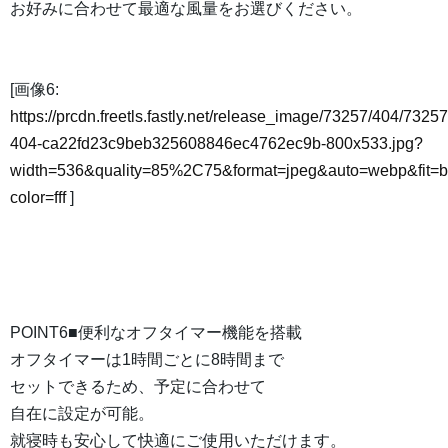
お好みに合わせて最適な風量をお選びください。
[画像6:
https://prcdn.freetls.fastly.net/release_image/73257/404/73257
404-ca22fd23c9beb325608846ec4762ec9b-800x533.jpg?
width=536&quality=85%2C75&format=jpeg&auto=webp&fit=
color=fff
]
POINT6■便利なオフタイマー機能を搭載
オフタイマーは1時間ごとに8時間まで
セットできるため、予定に合わせて
自在に設定が可能。
就寝時も安心して快適にご使用いただけます。