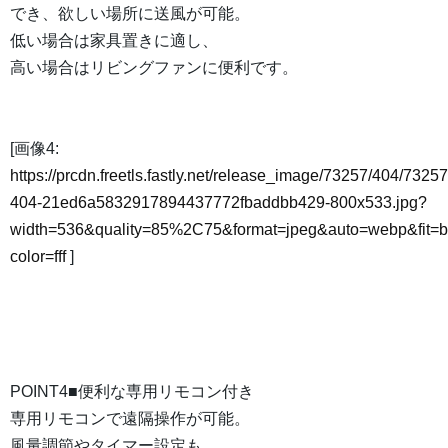
でき、欲しい場所に送風が可能。
低い場合は家具置きに適し、
高い場合はリビングファンに便利です。
[画像4:
https://prcdn.freetls.fastly.net/release_image/73257/404/73257
404-21ed6a5832917894437772fbaddbb429-800x533.jpg?
width=536&quality=85%2C75&format=jpeg&auto=webp&fit=
color=fff
]
POINT4■便利な専用リモコン付き
専用リモコンで遠隔操作が可能。
風量調節やタイマー設定も、