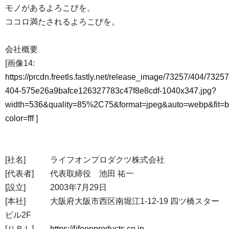
モノがあるよろこびを。
ココロ満たされるよろこびを。
会社概要
[画像14:
https://prcdn.freetls.fastly.net/release_image/73257/404/73257
404-575e26a9bafce126327783c47f8e8cdf-1040x347.jpg?
width=536&quality=85%2C75&format=jpeg&auto=webp&fit=
color=fff
]
[社名] ライフオンプロダクツ株式会社
[代表者] 代表取締役 池田 祐一
[設立] 2003年7月29日
[本社] 大阪府大阪市西区南堀江1-12-19 四ツ橋スター
ビル2F
[ＵＲＬ]
https://lifeonproducts.co.jp