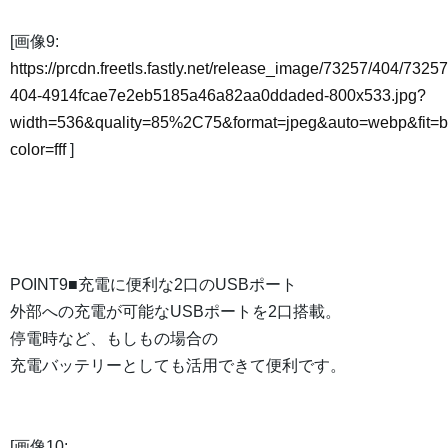
[画像9:
https://prcdn.freetls.fastly.net/release_image/73257/404/73257
404-4914fcae7e2eb5185a46a82aa0ddaded-800x533.jpg?
width=536&quality=85%2C75&format=jpeg&auto=webp&fit=
color=fff
]
POINT9■充電に便利な2口のUSBポート
外部への充電が可能なUSBポートを2口搭載。
停電時など、もしもの場合の
充電バッテリーとしても活用できて便利です。
[画像10: