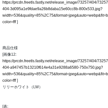
https://prcdn.freetls.fastly.net/release_image/73257/404/73257
404-3d095a1e9fdae9a26b8daba15e60cc8b-800x533.jpg?
width=536&quality=85%2C75&format=jpeg&auto=webp&fit=
color=fff
]
商品仕様
[画像12:
https://prcdn.freetls.fastly.net/release_image/73257/404/73257
404-a947457b13210f614e4a31e9288a6580-750x750.jpg?
width=536&quality=85%2C75&format=jpeg&auto=webp&fit=
color=fff
]
リリーホワイト（LW）
[表: