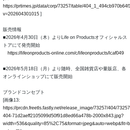
https://prtimes.jp/data/corp/73257/table/404_1_494cb970b6
v=202604301015
]
販売情報
■2026年4月30日（木）よりLife on Productsオフィシャルス
トアにて発売開始
https://lifeonproducts-online.com/c/lifeonproducts/lcaf049
■2026年5月18日（月）より随時、全国雑貨店や量販店、各
オンラインショップにて販売開始
ブランドコンセプト
[画像13:
https://prcdn.freetls.fastly.net/release_image/73257/404/73257
404-71d2aeff2105099d50f91d8ed66a478b-2000x843.jpg?
width=536&quality=85%2C75&format=jpeg&auto=webp&fit=