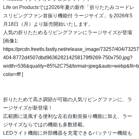
Life on Productsでは2026年夏の新作「折りたたみコードレ
スリビングファン首振り機能付 ラージサイズ」を2026年5
月18日（月）より販売開始いたします。
人気の折りたためるリビングファンにラージサイズが登場
[画像1:
https://prcdn.freetls.fastly.net/release_image/73257/404/73257
404-8772d4507dbd963628214258179f9269-750x750.jpg?
width=536&quality=85%2C75&format=jpeg&auto=webp&fit=
color=fff
]
折りたためて高さ調節が可能の人気リビングファンに、ラ
ージサイズが新登場！
広範囲に送風する便利な左右自動首振り機能に加え、ラー
ジサイズならではの機能も多数搭載。
LEDライト機能に外部機器を充電できるバッテリー機能も