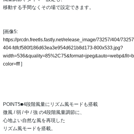
移動する手間なくその場で設定できます。
[画像5:
https://prcdn.freetls.fastly.net/release_image/73257/404/73257
404-fdfcf580f186d63ea3e954d621b8d173-800x533.jpg?
width=536&quality=85%2C75&format=jpeg&auto=webp&fit=
color=fff
]
POINT5■4段階風量にリズム風モードも搭載
微風 / 弱 / 中 / 強 の4段階風量調節に、
心地よい自然な風を再現した
リズム風モードを搭載。