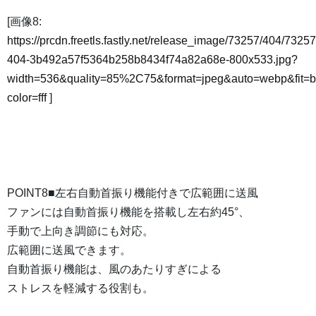
[画像8:
https://prcdn.freetls.fastly.net/release_image/73257/404/73257
404-3b492a57f5364b258b8434f74a82a68e-800x533.jpg?
width=536&quality=85%2C75&format=jpeg&auto=webp&fit=
color=fff
]
POINT8■左右自動首振り機能付きで広範囲に送風
ファンには自動首振り機能を搭載し左右約45°、
手動で上向き調節にも対応。
広範囲に送風できます。
自動首振り機能は、風のあたりすぎによる
ストレスを軽減する役割も。