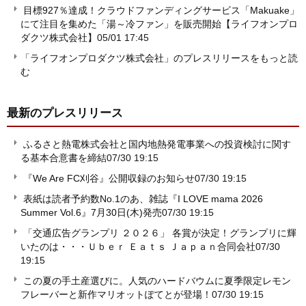
目標927％達成！クラウドファンディングサービス「Makuake」
にて注目を集めた「湯～冷ファン」を販売開始【ライフオンプロ
ダクツ株式会社】
05/01 17:45
「ライフオンプロダクツ株式会社」のプレスリリースをもっと読
む
最新のプレスリリース
ふるさと熱電株式会社と国内地熱発電事業への投資検討に関す
る基本合意書を締結
07/30 19:15
『We Are FC刈谷』公開収録のお知らせ
07/30 19:15
表紙は読者予約数No.1のあ、雑誌『I LOVE mama 2026
Summer Vol.6』7月30日(木)発売
07/30 19:15
「交通広告グランプリ ２０２６」 各賞が決定！グランプリに輝
いたのは・・・Ｕｂｅｒ Ｅａｔｓ Ｊａｐａｎ合同会社
07/30
19:15
この夏の手土産選びに。人気のハードバウムに夏季限定レモン
フレーバーと新作マリオットぽてとが登場！
07/30 19:15