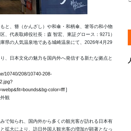
のもと、簪（かんざし）や和傘・和柄傘、箸等の和小物
、代表取締役社長：森 智宏、東証グロース：9271）
県の人気温泉地である城崎温泉にて、2026年4月29
なり、日本文化の魅力を国内外へ発信する新たな拠点と
mage/10740/208/10740-208-
2.jpg?
webp&fit=bounds&bg-color=fff
]
の外観
並みで知られ、国内外から多くの観光客が訪れる日本有
復と拡大により、訪日外国人観光客の増加が顕著となっ