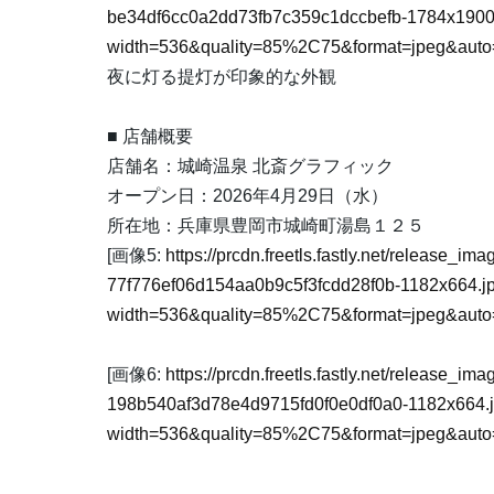
be34df6cc0a2dd73fb7c359c1dccbefb-1784x1900
width=536&quality=85%2C75&format=jpeg&auto=
夜に灯る提灯が印象的な外観
■ 店舗概要
店舗名：城崎温泉 北斎グラフィック
オープン日：2026年4月29日（水）
所在地：兵庫県豊岡市城崎町湯島１２５
[画像5:
https://prcdn.freetls.fastly.net/release_i
77f776ef06d154aa0b9c5f3fcdd28f0b-1182x664.j
width=536&quality=85%2C75&format=jpeg&auto=
[画像6:
https://prcdn.freetls.fastly.net/release_i
198b540af3d78e4d9715fd0f0e0df0a0-1182x664.
width=536&quality=85%2C75&format=jpeg&auto=