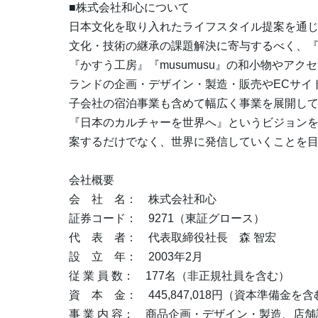
■株式会社和心について
日本文化を取り入れたライフスタイル提案を通
文化・技術の継承の課題解決に寄与するべく、『
『かすう工房』『musumusu』の和小物やア
ランドの企画・デザイン・製造・販売やECサイト「
子会社の宿泊事業も含めて幅広く事業を展開し
『日本のカルチャーを世界へ』というビジョン
案するだけでなく、世界に発信していくことを
会社概要
会 社 名： 株式会社和心
証券コード： 9271（東証グロース）
代 表 者： 代表取締役社長 森 智宏
設 立 年： 2003年2月
従 業 員 数： 177名（非正規社員を含む）
資 本 金： 445,847,018円（資本準備金を含
事 業 内 容： 商品企画・デザイン・製造、店