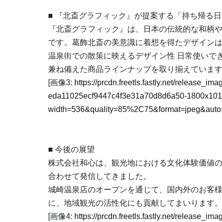
■ 『北斎グラフィック』が提案する「持ち帰る
『北斎グラフィック』は、日本の伝統的な和柄
です。葛飾北斎の美意識に着想を得たデザイン
温泉街での散策に映えるデザイン性 日常使いでき
兼ね備えた商品ラインナップを取り揃えていま
[画像3:
https://prcdn.freetls.fastly.net/release_i
eda11025ecf9447c4f3e31a70d8d6a50-1800x101
width=536&quality=85%2C75&format=jpeg&auto=
■ 今後の展望
株式会社和心は、観光地における文化体験価値
合わせて発信してきました。
城崎温泉店のオープンを通じて、国内外のお客
に、地域観光の活性化にも貢献してまいります
[画像4:
https://prcdn.freetls.fastly.net/release_i