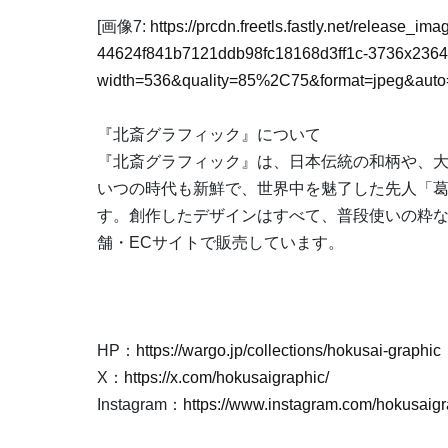
[画像7:
https://prcdn.freetls.fastly.net/release_i
44624f841b7121ddb98fc18168d3ff1c-3736x2364
width=536&quality=85%2C75&format=jpeg&auto=
『北斎グラフィック』について
『北斎グラフィック』は、日本伝統の和柄や、
いつの時代も新鮮で、世界中を魅了した先人「
す。創作したデザインはすべて、普段使いの粋
舗・ECサイトで販売しています。
HP：
https://wargo.jp/collections/hokusai-graphic
X：
https://x.com/hokusaigraphic/
Instagram：
https://www.instagram.com/hokusaigr