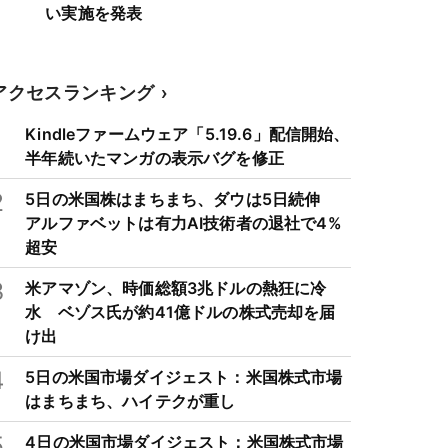
い実施を発表
アクセスランキング
1
Kindleファームウェア「5.19.6」配信開始、
半年続いたマンガの表示バグを修正
2
5日の米国株はまちまち、ダウは5日続伸
アルファベットは有力AI技術者の退社で4%
超安
3
米アマゾン、時価総額3兆ドルの熱狂に冷
水 ベゾス氏が約41億ドルの株式売却を届
け出
4
5日の米国市場ダイジェスト：米国株式市場
はまちまち、ハイテクが重し
5
4日の米国市場ダイジェスト：米国株式市場