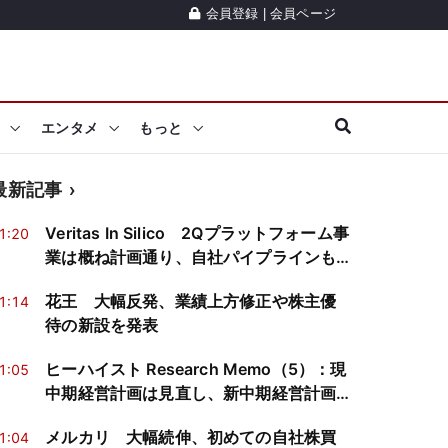
会員登録
|
会員ページ
エンタメ
もっと
最新記事
Veritas In Silico 2Qプラットフォーム事
1:20
業は概ね計画通り、自社パイプラインも
順調に進捗
花王 大幅反発、業績上方修正や株主優
1:14
待の新設を発表
ヒーハイスト Research Memo（5）：現
1:05
中期経営計画は見直し、新中期経営計画
を検討中。株主還元強化等は継続
メルカリ 大幅続伸、初めての自社株買
1:04