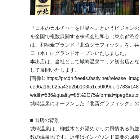
『日本のカルチャーを世界へ』というビジョン
を全国で複数展開する株式会社和心（東京都渋谷区
は、和柄傘ブランド『北斎グラフィック』を、兵庫
日（水）にグランドオープンいたしました。
本出店は、当社として城崎温泉エリア初出店と
して展開いたします。
[画像1:
https://prcdn.freetls.fastly.net/release_i
ce96a16cb25a43b2bb103fa1c50f09dc-1783x148
width=536&quality=85%2C75&format=jpeg&auto=
城崎温泉にオープンした『北斎グラフィック』
■ 出店の背景
城崎温泉は、柳並木と外湯めぐりの風情ある街
数の温泉地です。近年はインバウンド需要の回