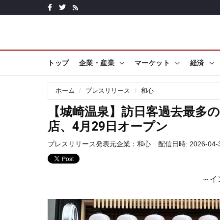
トップ
企業・産業
マーケット
経済
ホーム
プレスリリース
和心
【城崎温泉】訪日客過去最多
店、4月29日オープン
プレスリリース発表元企業：
和心
配信日時: 2026-04-3
～イ