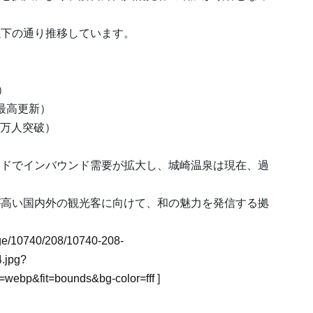
以下の通り推移しています。
）
過去最高更新）
10万人突破）
ードでインバウンド需要が拡大し、城崎温泉は現在、過
が高い国内外の観光客に向けて、和の魅力を発信する拠
mage/10740/208/10740-208-
.jpg?
webp&fit=bounds&bg-color=fff
]