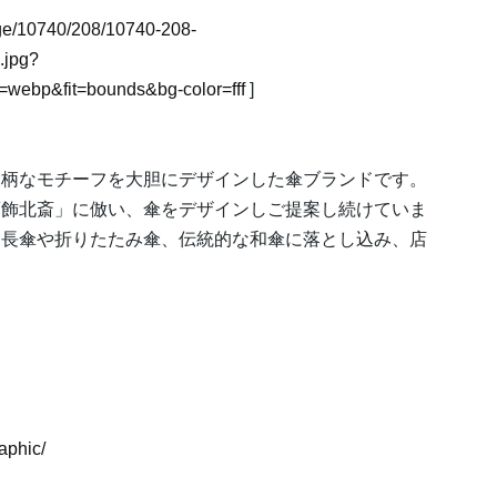
mage/10740/208/10740-208-
.jpg?
webp&fit=bounds&bg-color=fff
]
大柄なモチーフを大胆にデザインした傘ブランドです。
葛飾北斎」に倣い、傘をデザインしご提案し続けていま
な長傘や折りたたみ傘、伝統的な和傘に落とし込み、店
aphic/