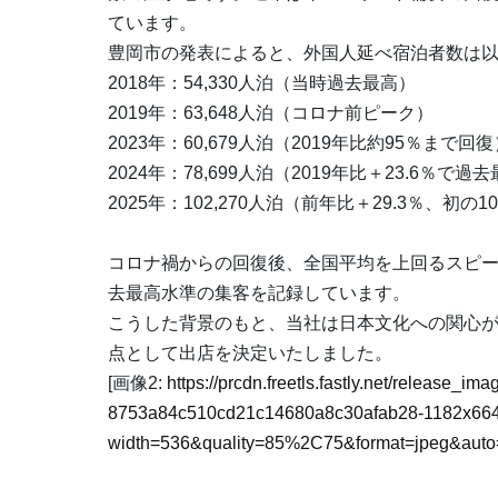
ています。
豊岡市の発表によると、外国人延べ宿泊者数は
2018年：54,330人泊（当時過去最高）
2019年：63,648人泊（コロナ前ピーク）
2023年：60,679人泊（2019年比約95％まで回復
2024年：78,699人泊（2019年比＋23.6％で
2025年：102,270人泊（前年比＋29.3％、初の
コロナ禍からの回復後、全国平均を上回るスピ
去最高水準の集客を記録しています。
こうした背景のもと、当社は日本文化への関心
点として出店を決定いたしました。
[画像2:
https://prcdn.freetls.fastly.net/release_i
8753a84c510cd21c14680a8c30afab28-1182x664
width=536&quality=85%2C75&format=jpeg&auto=