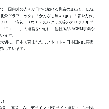
じて、国内外の人々が日本に触れる機会の創出と、伝統
北斎グラフィック』『かんざし屋wargo』『箸や万作』
クセサリー、浴衣、サウナ・スパグッズ等のオリジナルブ
The Ichi」の運営を中心に、他社製品のOEM事業や
ています。
を大切に、日本で育まれたモノやコトを日本国内に再提
目指しています。
む）
舗設計・運営、Webデザイン・ECサイト運営・コンサル