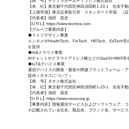
【商 号】テクミラホールディングス株式会社
【本 社】東京都千代田区神田須田町1-23-1 住友不
【上場市場】東京証券取引所 スタンダード市場 （証券
【代表者】池田 昌史
【U R L】
https://www.tecmira.com
【グループ事業内容】
◆ライフデザイン事業
エンタメやHealthTech、FinTech、HRTech、
を提供
◆AI&クラウド事業
AIチャットやクラウドアドレス帳などのSaaSやAWS等
◆IoT&デバイス事業
通信デバイスの開発・製造や関連プラットフォーム・ア
提供＜ネオスについて＞
【商 号】ネオス株式会社
【本 社】東京都千代田区神田須田町1-23-1 住友不
【代表者】池田 昌史
【U R L】
https://www.neoscorp.jp
【事業内容】情報通信サービスおよびソフトウェア、コ
※記載されている社名、製品名、ブランド名、サービス