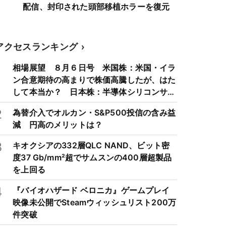
配信、封印された頭部移植ホラーを復元
アクセスランキング
1
相場展望 ８月６日号 米国株：米国・イラ
ン合意期待の高まりで株価高騰したが、はた
して本当か？ 日本株：半導体シリコンサイ
クルは3～4年周期で好・不況を繰り返すた
2
為替介入でオルカン・S&P500投信の含み益
め注意
減 円高のメリットは？
3
キオクシアの332層QLC NAND、ビット密
度37 Gb/mm²超でサムスンの400層超製品
を上回る
4
『バイオハザード ベロニカ』ゲームプレイ
映像未公開でSteamウィッシュリスト200万
件突破