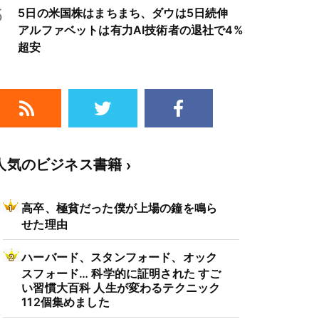
5
5日の米国株はまちまち、ダウは5日続伸
アルファベットは有力AI技術者の退社で4%
超安
人気のビジネス書籍
高卒、極貧だった僕が上場の鐘を鳴ら
せた理由
ハーバード、スタンフォード、オック
スフォード… 科学的に証明された すご
い習慣大百科 人生が変わるテクニック
112個集めました