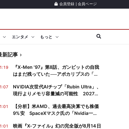
会員登録
|
会員ページ
エンタメ
もっと
最新記事
『X-Men '97』第8話、ガンビットの自我
1:19
はまだ残っていた──アポカリプスの「精
神の寄生」を神経科学と心の哲学で読み
NVIDIA次世代AIチップ「Rubin Ultra」、
1:07
解く
現行よりメモリ容量減の可能性 2027年
の調達計画に再検討迫る
【分析】米AMD、過去最高決算でも株価
1:01
9%安 SpaceXマスク氏の「Nvidia一本
化」宣言受け
映画『X-ファイル』幻の完全版が8月14日
1:01