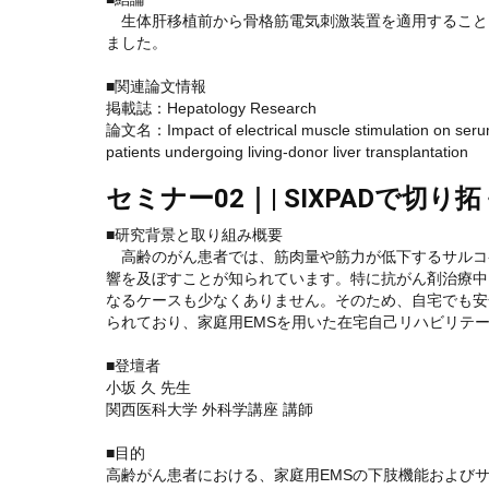
生体肝移植前から骨格筋電気刺激装置を適用すること
ました。
■関連論文情報
掲載誌：Hepatology Research
論文名：Impact of electrical muscle stimulation on serum
patients undergoing living-donor liver transplantation
セミナー02｜| SIXPADで切
■研究背景と取り組み概要
高齢のがん患者では、筋肉量や筋力が低下するサルコ
響を及ぼすことが知られています。特に抗がん剤治療中
なるケースも少なくありません。そのため、自宅でも安
られており、家庭用EMSを用いた在宅自己リハビリテ
■登壇者
小坂 久 先生
関西医科大学 外科学講座 講師
■目的
高齢がん患者における、家庭用EMSの下肢機能および