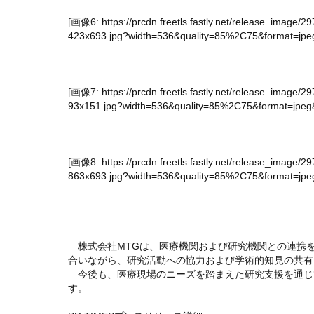
[画像6:
https://prcdn.freetls.fastly.net/release_ima
423x693.jpg?width=536&quality=85%2C75&format=jpeg
[画像7:
https://prcdn.freetls.fastly.net/release_ima
93x151.jpg?width=536&quality=85%2C75&format=jpeg&
[画像8:
https://prcdn.freetls.fastly.net/release_im
863x693.jpg?width=536&quality=85%2C75&format=jpeg
株式会社MTGは、医療機関および研究機関との連携
合いながら、研究活動への協力および学術的知見の共有
今後も、医療現場のニーズを踏まえた研究支援を通じ
す。