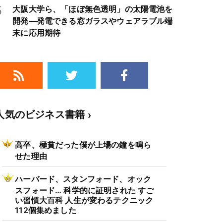
クルは3～4年周期で好・不況を繰り返すた
5
大阪大学ら、「ほぼ無色透明」の太陽電池を
め注意
開発―発電できる窓ガラスやウェアラブル端
末に応用期待
人気のビジネス書籍
高卒、極貧だった僕が上場の鐘を鳴ら
せた理由
ハーバード、スタンフォード、オック
スフォード… 科学的に証明された すご
い習慣大百科 人生が変わるテクニック
112個集めました