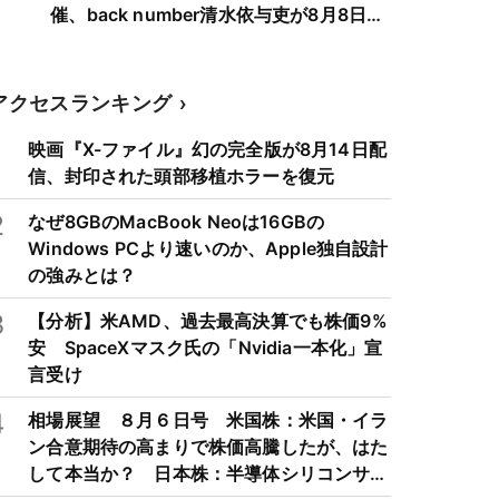
催、back number清水依与吏が8月8日に
弾き語り
アクセスランキング
1
映画『X-ファイル』幻の完全版が8月14日配
信、封印された頭部移植ホラーを復元
2
なぜ8GBのMacBook Neoは16GBの
Windows PCより速いのか、Apple独自設計
の強みとは？
3
【分析】米AMD、過去最高決算でも株価9%
安 SpaceXマスク氏の「Nvidia一本化」宣
言受け
4
相場展望 ８月６日号 米国株：米国・イラ
ン合意期待の高まりで株価高騰したが、はた
して本当か？ 日本株：半導体シリコンサイ