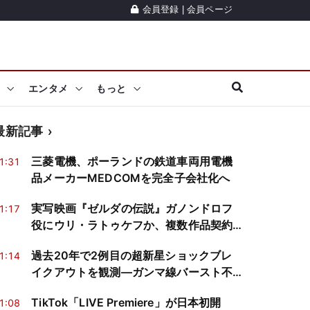
会員登録
|
会員ページ
エンタメ
もっと
最新記事
三菱電機、ポーランドの鉄道車両用電機
1:31
品メーカーMEDCOMを完全子会社化へ
実写映画『ゼルダの伝説』ガノンドロフ
1:17
役にウリ・ラトゥケフか、複数作品契約
とも報道
過去20年で2例目の超新星ショックブレ
1:14
イクアウトを観測―ガンマ線バースト不
発の原因に迫る
TikTok「LIVE Premiere」が日本初開
1:08