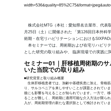
width=536&quality=85%2C75&format=jpeg&auto=
株式会社MTG（本社：愛知県名古屋市、代表取締役
月25日（土）に開催された 「第126回日本外
術期・在宅リハビリテーションにおけるSIXPA
本セミナーでは、周術期および在宅リハビリテ
とした研究の取り組みや、 臨床現場での実践に
セミナー01｜肝移植周術期のサ
いた当院での取り組み
■研究背景と取り組み概要
生体肝移植患者では、加齢や基礎疾患に加え、骨格筋
り、サルコペニアを来しやすいことが課題とされていま
後にも影響を与えることが知られています。一方で、移
ることが難しく、周術期に適用可能な介入方法が限られ
入が、周術期管理の新たな選択肢として検討されていま