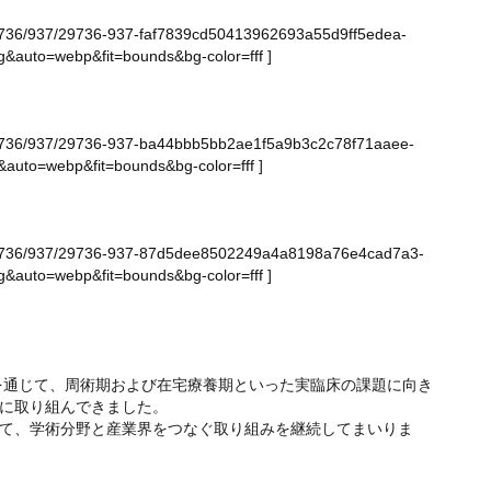
ge/29736/937/29736-937-faf7839cd50413962693a55d9ff5edea-
&auto=webp&fit=bounds&bg-color=fff
]
ge/29736/937/29736-937-ba44bbb5bb2ae1f5a9b3c2c78f71aaee-
auto=webp&fit=bounds&bg-color=fff
]
age/29736/937/29736-937-87d5dee8502249a4a8198a76e4cad7a3-
&auto=webp&fit=bounds&bg-color=fff
]
を通じて、周術期および在宅療養期といった実臨床の課題に向き
に取り組んできました。
て、学術分野と産業界をつなぐ取り組みを継続してまいりま