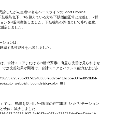
たがん患者53名をベースラインのShort Physical
9以下の方を下肢機能低下、9を超えている方を下肢機能正常と定義し、2群
ションを4週間実施しました。下肢機能の評価として歩行速度、
に測定しました。
ーションは、
軽減する可能性を示唆しました。
では、合計スコアまたはその構成要素に有意な改善は見られませ
群）では改善効果が顕著で、合計スコアとバランス能力および歩
ge/29736/937/29736-937-b240b83fe5d75e41bc55e994ed853b84-
g&auto=webp&fit=bounds&bg-color=fff
]
）では、EMSを使用した4週間の在宅事故リハビリテーション
％へと優位に減少しました。
ge/29736/937/29736-937-2c4047ea067ab715715ded0cbf2bb41b-