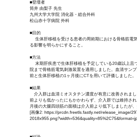
■登壇者
筒井 由梨子 先生
九州大学大学院 消化器・総合外科
松山赤十字病院 外科
■目的
生体肝移植を受ける患者の周術期における骨格筋電気
る影響を明らかにすること。
■方法
末期肝疾患で生体肝移植を予定している20歳以上且つ
院まで骨格筋電気刺激装置を適用しました。血清サンプ
前と生体肝移植の1ヶ月後にCTを用いて評価しました。
■結果
介入群は血清ミオスタチン濃度が有意に改善されまし
前よりも低かったにもかかわらず、介入群では維持され
月後の大腿四頭筋の面積は介入前より低下しましたが、
[画像2:
https://prcdn.freetls.fastly.net/release_ima
2018x955.png?width=536&quality=85%2C75&format=jp
■結論