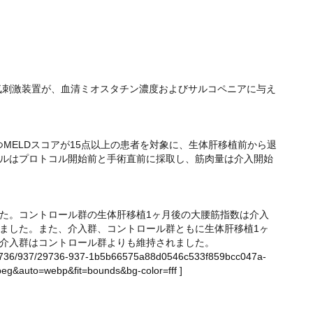
刺激装置が、血清ミオスタチン濃度およびサルコペニアに与え
MELDスコアが15点以上の患者を対象に、生体肝移植前から退
ルはプロトコル開始前と手術直前に採取し、筋肉量は介入開始
た。コントロール群の生体肝移植1ヶ月後の大腰筋指数は介入
ました。また、介入群、コントロール群ともに生体肝移植1ヶ
介入群はコントロール群よりも維持されました。
ge/29736/937/29736-937-1b5b66575a88d0546c533f859bcc047a-
eg&auto=webp&fit=bounds&bg-color=fff
]