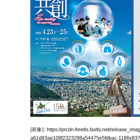
[画像1:
https://prcdn.freetls.fastly.net/release_i
a61d83ae108f2323298a54475e5fdbac-1186x837