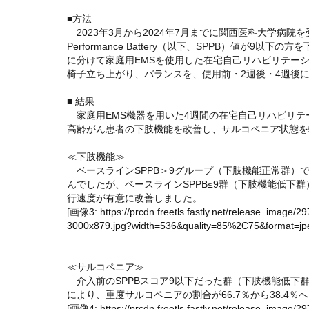
■方法
2023年3月から2024年7月までに関西医科大学病院を受診し
Performance Battery（以下、SPPB）値が
に分けて家庭用EMSを使用した在宅自己リハビリテー
椅子立ち上がり、バランスを、使用前・2週後・4週後
■ 結果
家庭用EMS機器を用いた4週間の在宅自己リハビリテ
高齢がん患者の下肢機能を改善し、サルコペニア状態を
≪下肢機能≫
ベースラインSPPB＞9グループ（下肢機能正常群）
んでしたが、ベースラインSPPB≤9群（下肢機能低下
行速度が有意に改善しました。
[画像3:
https://prcdn.freetls.fastly.net/release_ima
3000x879.jpg?width=536&quality=85%2C75&format=jpe
≪サルコペニア≫
介入前のSPPBスコア9以下だった群（下肢機能低下群
により、重度サルコペニアの割合が66.7％から38.4
[画像4:
https://prcdn.freetls.fastly.net/release_ima