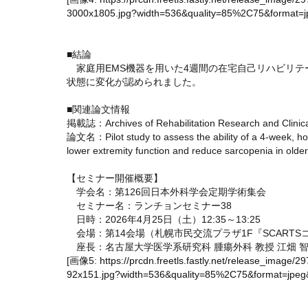
3000x1805.jpg?width=536&quality=85%2C75&format=jp
■結論
家庭用EMS機器を用いた4週間の在宅自己リハビリテ
状態に変化が認められました。
■関連論文情報
掲載誌：Archives of Rehabilitation Research and Clinical
論文名：Pilot study to assess the ability of a 4-week, ho
lower extremity function and reduce sarcopenia in older
【セミナー開催概要】
学会名：第126回日本外科学会定期学術集会
セミナー名：ランチョンセミナー38
日時：2026年4月25日（土）12:35～13:25
会場：第14会場（札幌市民交流プラザ1F『SCARTS
座長：名古屋大学医学系研究科 腫瘍外科 教授 江畑 智
[画像5:
https://prcdn.freetls.fastly.net/release_ima
92x151.jpg?width=536&quality=85%2C75&format=jpeg&