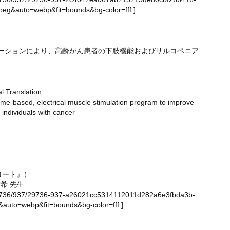
eg&auto=webp&fit=bounds&bg-color=fff
]
ーションにより、高齢がん患者の下肢機能およびサルコペニア
 Translation
me-based, electrical muscle stimulation program to improve
 individuals with cancer
コート』）
希 先生
ge/29736/937/29736-937-a26021cc5314112011d282a6e3fbda3b-
auto=webp&fit=bounds&bg-color=fff
]