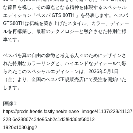
な節目を祝し、その原点となる精神を体現するスペシャル
エディション「ベスパ GTS 80TH 」を発表します。ベスパ
GTS80THは伝統を築き上げたスタイル、カラー、ディテー
ルを再構築し、最新のテクノロジーと融合させた特別仕様
車です。
ベスパを真の自由の象徴と考える人々のためにデザインさ
れた特別なカラーリングと、ハイエンドなディテールで彩
られたこのスペシャルエディションは、2026年5月1日
（金）より、全国のベスパ正規販売店にて受注を開始いた
します。
[画像1:
https://prcdn.freetls.fastly.net/release_image/41137/228/41137
228-6e28867434e95ab2c1d3f8d36bf68012-
1920x1080.jpg?