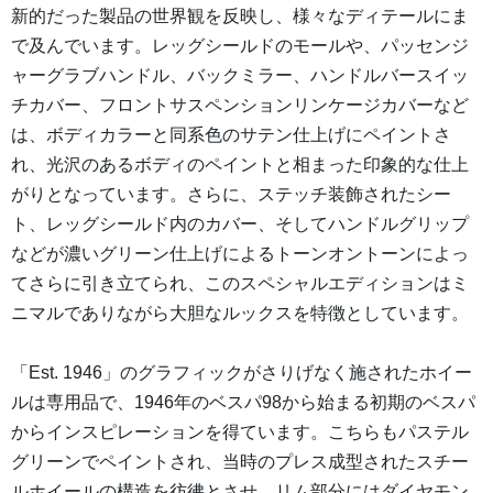
新的だった製品の世界観を反映し、様々なディテールにま
で及んでいます。レッグシールドのモールや、パッセンジ
ャーグラブハンドル、バックミラー、ハンドルバースイッ
チカバー、フロントサスペンションリンケージカバーなど
は、ボディカラーと同系色のサテン仕上げにペイントさ
れ、光沢のあるボディのペイントと相まった印象的な仕上
がりとなっています。さらに、ステッチ装飾されたシー
ト、レッグシールド内のカバー、そしてハンドルグリップ
などが濃いグリーン仕上げによるトーンオントーンによっ
てさらに引き立てられ、このスペシャルエディションはミ
ニマルでありながら大胆なルックスを特徴としています。
「Est. 1946」のグラフィックがさりげなく施されたホイー
ルは専用品で、1946年のベスパ98から始まる初期のベスパ
からインスピレーションを得ています。こちらもパステル
グリーンでペイントされ、当時のプレス成型されたスチー
ルホイールの構造を彷彿とさせ、リム部分にはダイヤモン