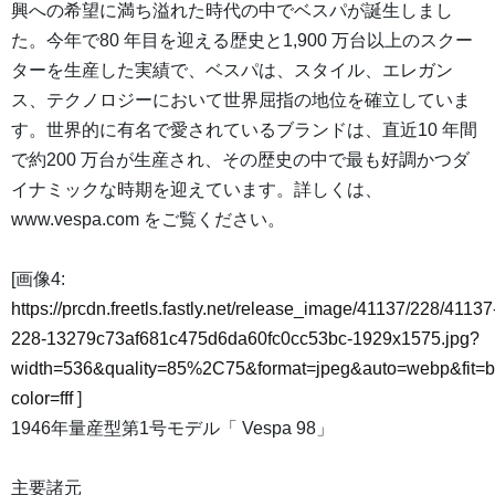
興への希望に満ち溢れた時代の中でベスパが誕生しまし
た。今年で80 年目を迎える歴史と1,900 万台以上のスクー
ターを生産した実績で、ベスパは、スタイル、エレガン
ス、テクノロジーにおいて世界屈指の地位を確立していま
す。世界的に有名で愛されているブランドは、直近10 年間
で約200 万台が生産され、その歴史の中で最も好調かつダ
イナミックな時期を迎えています。詳しくは、
www.vespa.com をご覧ください。
[画像4:
https://prcdn.freetls.fastly.net/release_image/41137/228/41137
228-13279c73af681c475d6da60fc0cc53bc-1929x1575.jpg?
width=536&quality=85%2C75&format=jpeg&auto=webp&fit=
color=fff
]
1946年量産型第1号モデル「 Vespa 98」
主要諸元