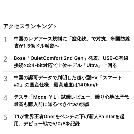
アクセスランキング
1
中国のレアアース規制に「窒化鉄」で対抗、米国防総
省が1.5億ドル融資へ
2
Bose「QuietComfort 2nd Gen」発表、USB-C有線
接続の24-bit対応で上位モデル「Ultra」上回る
3
中国の認可データで判明した超小型EV「スマート
#2」の量産仕様、最高速度は140km/h
4
テスラ「Model Y L」試乗レビュー、乗り心地は歴代
最高も購入前に知るべき4つの弱点
5
T1が世界王者Onerをベンチに下げ新人Painterを起
用、デビュー戦で5/0/8を記録