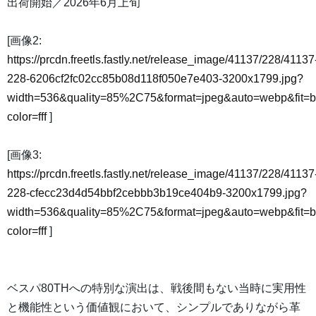
出荷開始／2026年6月上旬
[画像2:
https://prcdn.freetls.fastly.net/release_image/41137/228/41137
228-6206cf2fc02cc85b08d118f050e7e403-3200x1799.jpg?
width=536&quality=85%2C75&format=jpeg&auto=webp&fit=
color=fff
]
[画像3:
https://prcdn.freetls.fastly.net/release_image/41137/228/41137
228-cfecc23d4d54bbf2cebbb3b19ce404b9-3200x1799.jpg?
width=536&quality=85%2C75&format=jpeg&auto=webp&fit=
color=fff
]
ベスパ80THへの特別な演出は、戦後間もない当時に実用性
と機能性という価値観において、シンプルでありながら革