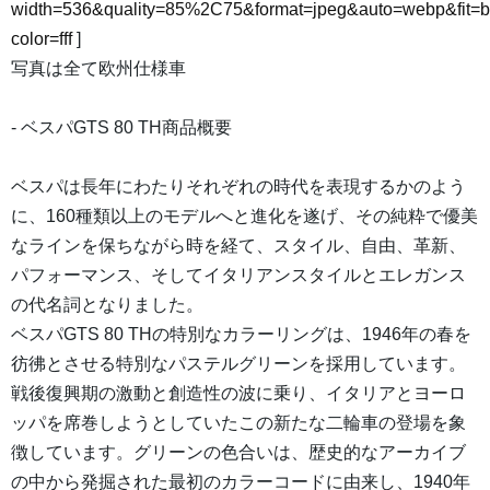
width=536&quality=85%2C75&format=jpeg&auto=webp&fit=
color=fff
]
写真は全て欧州仕様車
- ベスパGTS 80 TH商品概要
ベスパは長年にわたりそれぞれの時代を表現するかのよう
に、160種類以上のモデルへと進化を遂げ、その純粋で優美
なラインを保ちながら時を経て、スタイル、自由、革新、
パフォーマンス、そしてイタリアンスタイルとエレガンス
の代名詞となりました。
ベスパGTS 80 THの特別なカラーリングは、1946年の春を
彷彿とさせる特別なパステルグリーンを採用しています。
戦後復興期の激動と創造性の波に乗り、イタリアとヨーロ
ッパを席巻しようとしていたこの新たな二輪車の登場を象
徴しています。グリーンの色合いは、歴史的なアーカイブ
の中から発掘された最初のカラーコードに由来し、1940年