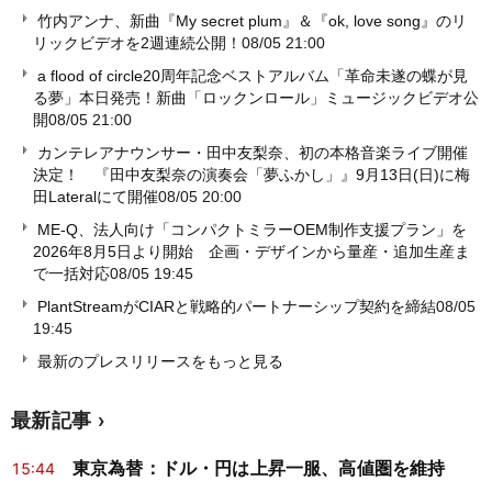
竹内アンナ、新曲『My secret plum』＆『ok, love song』のリ
リックビデオを2週連続公開！
08/05 21:00
a flood of circle20周年記念ベストアルバム「革命未遂の蝶が見
る夢」本日発売！新曲「ロックンロール」ミュージックビデオ公
開
08/05 21:00
カンテレアナウンサー・田中友梨奈、初の本格音楽ライブ開催
決定！ 『田中友梨奈の演奏会「夢ふかし」』9月13日(日)に梅
田Lateralにて開催
08/05 20:00
ME-Q、法人向け「コンパクトミラーOEM制作支援プラン」を
2026年8月5日より開始 企画・デザインから量産・追加生産ま
で一括対応
08/05 19:45
PlantStreamがCIARと戦略的パートナーシップ契約を締結
08/05
19:45
最新のプレスリリースをもっと見る
最新記事
東京為替：ドル・円は上昇一服、高値圏を維持
15:44