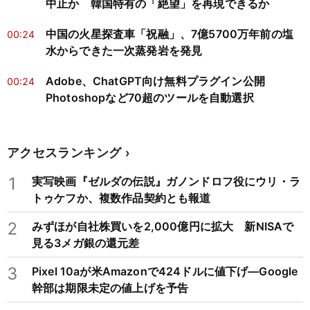
中止か 韓国特有の「絶望」を再現できるか
中国の火星探査車「祝融」、7億5700万年前の塩
00:24
水からできた一次蒸発岩を発見
Adobe、ChatGPT向け無料プラグイン公開
00:24
Photoshopなど70超のツールを自動選択
アクセスランキング
1
実写映画『ゼルダの伝説』ガノンドロフ役にウリ・ラ
トゥケフか、複数作品契約とも報道
2
みずほが自社株買いを2,000億円に拡大 新NISAで
見る3メガ銀の還元差
3
Pixel 10aが米Amazonで424ドルに値下げ―Google
幹部は期限未定の値上げを予告