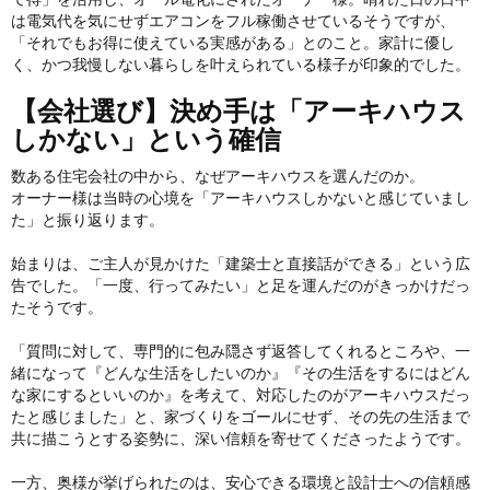
は電気代を気にせずエアコンをフル稼働させているそうですが、
「それでもお得に使えている実感がある」とのこと。家計に優し
く、かつ我慢しない暮らしを叶えられている様子が印象的でした。
【会社選び】決め手は「アーキハウス
しかない」という確信
数ある住宅会社の中から、なぜアーキハウスを選んだのか。
オーナー様は当時の心境を「アーキハウスしかないと感じていまし
た」と振り返ります。
始まりは、ご主人が見かけた「建築士と直接話ができる」という広
告でした。「一度、行ってみたい」と足を運んだのがきっかけだっ
たそうです。
「質問に対して、専門的に包み隠さず返答してくれるところや、一
緒になって『どんな生活をしたいのか』『その生活をするにはどん
な家にするといいのか』を考えて、対応したのがアーキハウスだっ
たと感じました」と、家づくりをゴールにせず、その先の生活まで
共に描こうとする姿勢に、深い信頼を寄せてくださったようです。
一方、奥様が挙げられたのは、安心できる環境と設計士への信頼感