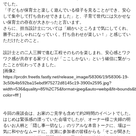
でした。
「子どもが保育士と楽しく遊んでいる様子を見ることができ、安心
して集中して打ち合わせできました」と、子育て世代には欠かせな
い保育士の存在が大きかったと言います。
さらに、担当設計士については「細かいところまで気にしてくれ、
勝手におしゃれになっていく。打ち合わせが楽しい！」と感じてい
ただけたとのこと。
設計士との二人三脚で進む工程そのものを楽しまれ、安心感とワク
ワク感が共存する家づくりが「ここしかない」という確信に繋がっ
たことが伝わってきました。
[画像2:
https://prcdn.freetls.fastly.net/release_image/58306/19/58306-19-
3c50b4b592ba15ebd9f75272d8145c19-3900x2595.jpg?
width=536&quality=85%2C75&format=jpeg&auto=webp&fit=bounds&
color=fff
]
今回の座談会は、お家のご見学も含めて約2時間のイベントでした。
はじめは緊張感の漂っていた会場でしたが、オーナー様ご夫婦の明
るいお人柄と「隠し事一切なし」のリアルな本音トークに、場は一
気に和やかなムードに。次第に参加者の皆様からも「そこが聞きた