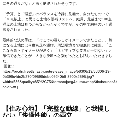
にその通りだな」と深く納得されたそうです。
「予算」と「理想」のバランスを冷静に見極め、自分たちの中で
「70点以上」と思える土地を候補リストへ。結局、最後まで100点
満点の土地は見つからなかったそうですが、その中で納得のいく選
択をされました。
最終的な決め手は、「そこでの暮らしがイメージできたこと」。気
になる土地には何度も足を運び、周辺環境まで徹底的に確認。「こ
こなら暮らすイメージが湧く」「ネガティブな要素が一切ない」と
確信できたことが、大きな決断へと繋がったとお話しいただきまし
た。
[画像1:
https://prcdn.freetls.fastly.net/release_image/58306/19/58306-19-
0b39ffc4de2b270f09598debe09240b9-3900x2595.jpg?
width=536&quality=85%2C75&format=jpeg&auto=webp&fit=bounds&
color=fff
]
【住み心地】「完璧な動線」と我慢し
ない「快適性能」の両立