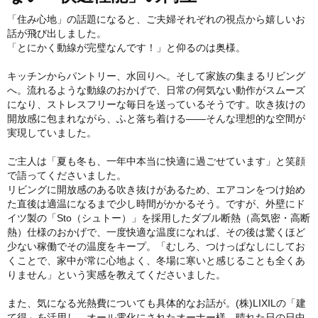
「住み心地」の話題になると、ご夫婦それぞれの視点から嬉しいお
話が飛び出しました。
「とにかく動線が完璧なんです！」と仰るのは奥様。
キッチンからパントリー、水回りへ。そして家族の集まるリビング
へ。流れるような動線のおかげで、日常の何気ない動作がスムーズ
になり、ストレスフリーな毎日を送っているそうです。吹き抜けの
開放感に包まれながら、ふと落ち着ける――そんな理想的な空間が
実現していました。
ご主人は「夏も冬も、一年中本当に快適に過ごせています」と笑顔
で語ってくださいました。
リビングに開放感のある吹き抜けがあるため、エアコンをつけ始め
た直後は適温になるまで少し時間がかかるそう。ですが、外壁にド
イツ製の「Sto（シュトー）」を採用したダブル断熱（高気密・高断
熱）仕様のおかげで、一度快適な温度になれば、その後は驚くほど
少ない稼働でその温度をキープ。「むしろ、つけっぱなしにしてお
くことで、家中が常に心地よく、冬場に寒いと感じることも全くあ
りません」という実感を教えてくださいました。
また、気になる光熱費についても具体的なお話が。(株)LIXILの「建
て得」を活用し、オール電化にされたオーナー様。晴れた日の日中