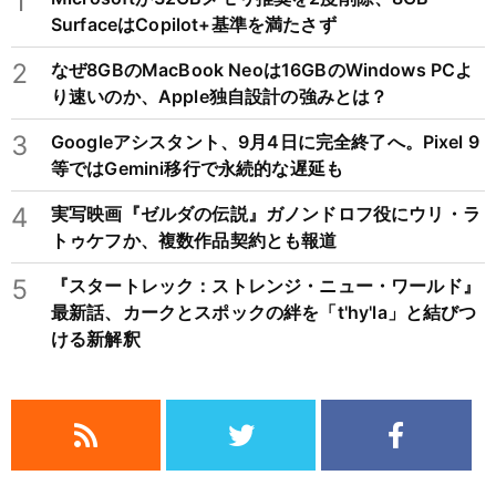
1
SurfaceはCopilot+基準を満たさず
2
なぜ8GBのMacBook Neoは16GBのWindows PCよ
り速いのか、Apple独自設計の強みとは？
3
Googleアシスタント、9月4日に完全終了へ。Pixel 9
等ではGemini移行で永続的な遅延も
4
実写映画『ゼルダの伝説』ガノンドロフ役にウリ・ラ
トゥケフか、複数作品契約とも報道
5
『スタートレック：ストレンジ・ニュー・ワールド』
最新話、カークとスポックの絆を「t'hy'la」と結びつ
ける新解釈