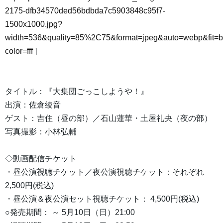
2175-dfb34570ded56bdbda7c5903848c95f7-
1500x1000.jpg?
width=536&quality=85%2C75&format=jpeg&auto=webp&fit=
color=fff
]
タイトル：『大集団ごっこしようや！』
出演：佐倉綾音
ゲスト：吉住（昼の部）／石山蓮華・土屋礼央（夜の部）
写真撮影：小林弘輔
◇動画配信チケット
・昼公演視聴チケット／夜公演視聴チケット：それぞれ
2,500円(税込)
・昼公演＆夜公演セット視聴チケット： 4,500円(税込)
○発売期間： ～ 5月10日（日）21:00