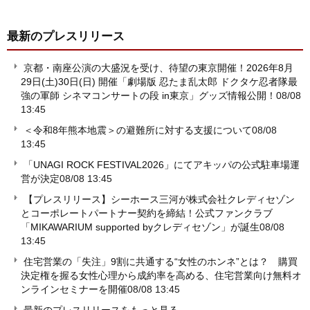
最新のプレスリリース
京都・南座公演の大盛況を受け、待望の東京開催！2026年8月
29日(土)30日(日) 開催「劇場版 忍たま乱太郎 ドクタケ忍者隊最
強の軍師 シネマコンサートの段 in東京」グッズ情報公開！
08/08
13:45
＜令和8年熊本地震＞の避難所に対する支援について
08/08
13:45
「UNAGI ROCK FESTIVAL2026」にてアキッパの公式駐車場運
営が決定
08/08 13:45
【プレスリリース】シーホース三河が株式会社クレディセゾン
とコーポレートパートナー契約を締結！公式ファンクラブ
「MIKAWARIUM supported byクレディセゾン」が誕生
08/08
13:45
住宅営業の「失注」9割に共通する“女性のホンネ”とは？ 購買
決定権を握る女性心理から成約率を高める、住宅営業向け無料オ
ンラインセミナーを開催
08/08 13:45