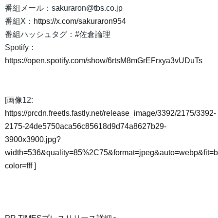
番組メール：sakuraron@tbs.co.jp
番組X：
https://x.com/sakuraron954
番組ハッシュタグ：#佐倉論理
Spotify：
https://open.spotify.com/show/6rtsM8mGrEFrxya3vUDuTs
[画像12:
https://prcdn.freetls.fastly.net/release_image/3392/2175/3392-
2175-24de5750aca56c85618d9d74a8627b29-
3900x3900.jpg?
width=536&quality=85%2C75&format=jpeg&auto=webp&fit=
color=fff
]