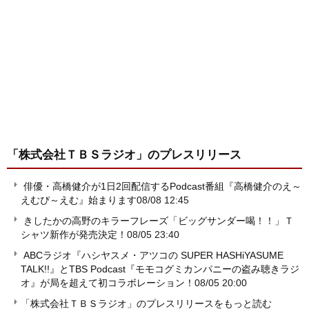
「株式会社ＴＢＳラジオ」
のプレスリリース
俳優・高橋健介が1日2回配信するPodcast番組『高橋健介のえ～
えむぴ～えむ』始まります
08/08 12:45
きしたかの高野のキラーフレーズ「ビッグサンダー喝！！」Ｔ
シャツ新作が発売決定！
08/05 23:40
ABCラジオ『ハシヤスメ・アツコの SUPER HASHiYASUME
TALK!!』とTBS Podcast『モモコグミカンパニーの盗み聴きラジ
オ』が局を超えて初コラボレーション！
08/05 20:00
「株式会社ＴＢＳラジオ」のプレスリリースをもっと読む