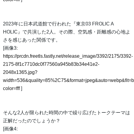
2023年に日本武道館で行われた『東京03 FROLIC A
HOLIC』で共演した2人。その際、空気感・距離感の心地よ
さを感じあった関係です。
[画像3:
https://prcdn.freetls.fastly.net/release_image/3392/2175/3392-
2175-8f1c7710dc0f77560a945b83b34e41e2-
2048x1365.jpg?
width=536&quality=85%2C75&format=jpeg&auto=webp&fit=
color=fff
]
そんな2人が限られた時間の中で繰り広げたトークテーマは
正解だったのでしょうか？
[画像4: