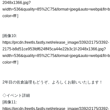
2048x1366.jpg?
width=536&quality=85%2C75&format=jpeg&auto=webp&fit=
color=fff
]
[画像10:
https://prcdn.freetls.fastly.net/release_image/3392/2175/3392-
2175-b8d51ce953fdf624ff45ca44e22b3c1f-2048x1366.jpg?
width=536&quality=85%2C75&format=jpeg&auto=webp&fit=
color=fff
]
2年目の佐倉論理もどうぞ、よろしくお願いいたします！
◇イベント詳細
[画像11:
https://prcdn.freetls.fastly.net/release_image/3392/2175/3392-