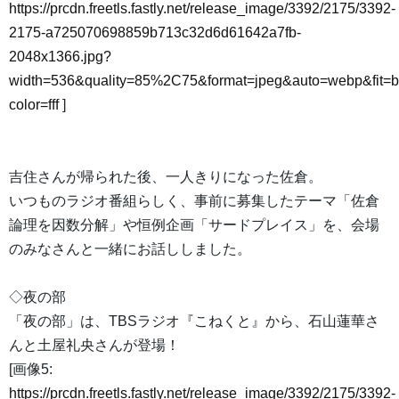
https://prcdn.freetls.fastly.net/release_image/3392/2175/3392-
2175-a725070698859b713c32d6d61642a7fb-
2048x1366.jpg?
width=536&quality=85%2C75&format=jpeg&auto=webp&fit=
color=fff
]
吉住さんが帰られた後、一人きりになった佐倉。
いつものラジオ番組らしく、事前に募集したテーマ「佐倉
論理を因数分解」や恒例企画「サードプレイス」を、会場
のみなさんと一緒にお話ししました。
◇夜の部
「夜の部」は、TBSラジオ『こねくと』から、石山蓮華さ
んと土屋礼央さんが登場！
[画像5:
https://prcdn.freetls.fastly.net/release_image/3392/2175/3392-