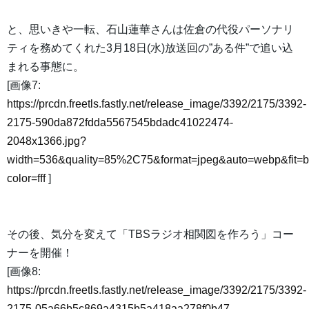
と、思いきや一転、石山蓮華さんは佐倉の代役パーソナリ
ティを務めてくれた3月18日(水)放送回の”ある件”で追い込
まれる事態に。
[画像7:
https://prcdn.freetls.fastly.net/release_image/3392/2175/3392-
2175-590da872fdda5567545bdadc41022474-
2048x1366.jpg?
width=536&quality=85%2C75&format=jpeg&auto=webp&fit=
color=fff
]
その後、気分を変えて「TBSラジオ相関図を作ろう」コー
ナーを開催！
[画像8:
https://prcdn.freetls.fastly.net/release_image/3392/2175/3392-
2175-05a66b5c869a4315b5a418aa278f0b47-