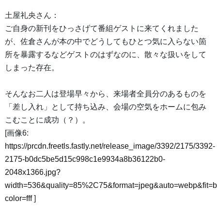
土屋礼央さん：
ご自身の新刊をひっさげて番組ゲストに来てくれました
が、佐倉さんが本の中でどうしてもひとつ気に入らない箇
所を暴露するなどゲストのはずなのに、散々な扱いをして
しまった存在。
そんなお二人は登場早々から、来場者全員分のあるものを
「差し入れ」として持ち込み、会場の空気をホームに包み
こむことに成功（？）。
[画像6:
https://prcdn.freetls.fastly.net/release_image/3392/2175/3392-
2175-b0dc5be5d15c998c1e9934a8b36122b0-
2048x1366.jpg?
width=536&quality=85%2C75&format=jpeg&auto=webp&fit=
color=fff
]