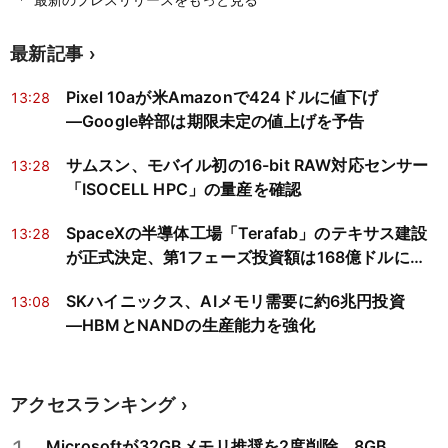
最新のプレスリリースをもっと見る
最新記事
Pixel 10aが米Amazonで424ドルに値下げ
13:28
―Google幹部は期限未定の値上げを予告
サムスン、モバイル初の16-bit RAW対応センサー
13:28
「ISOCELL HPC」の量産を確認
SpaceXの半導体工場「Terafab」のテキサス建設
13:28
が正式決定、第1フェーズ投資額は168億ドルに縮
小
SKハイニックス、AIメモリ需要に約6兆円投資
13:08
―HBMとNANDの生産能力を強化
アクセスランキング
Microsoftが32GBメモリ推奨を2度削除、8GB