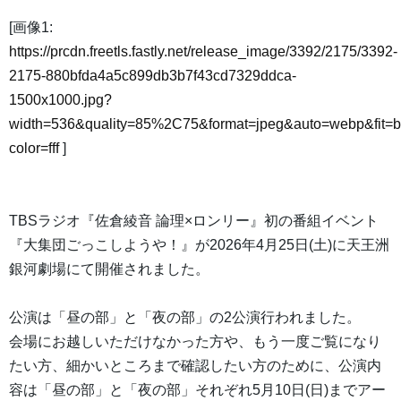
[画像1:
https://prcdn.freetls.fastly.net/release_image/3392/2175/3392-
2175-880bfda4a5c899db3b7f43cd7329ddca-
1500x1000.jpg?
width=536&quality=85%2C75&format=jpeg&auto=webp&fit=
color=fff
]
TBSラジオ『佐倉綾音 論理×ロンリー』初の番組イベント
『大集団ごっこしようや！』が2026年4月25日(土)に天王洲
銀河劇場にて開催されました。
公演は「昼の部」と「夜の部」の2公演行われました。
会場にお越しいただけなかった方や、もう一度ご覧になり
たい方、細かいところまで確認したい方のために、公演内
容は「昼の部」と「夜の部」それぞれ5月10日(日)までアー