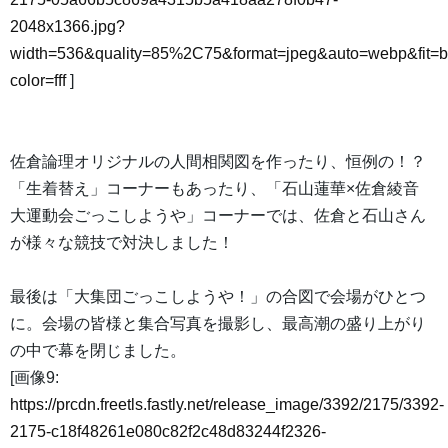
2048x1366.jpg?
width=536&quality=85%2C75&format=jpeg&auto=webp&fit=
color=fff
]
佐倉論理オリジナルの人間相関図を作ったり、恒例の！？
「生着替え」コーナーもあったり、「石山蓮華×佐倉綾音
大運動会ごっこしようや」コーナーでは、佐倉と石山さん
が様々な競技で対決しました！
最後は「大集団ごっこしようや！」の合図で会場がひとつ
に。会場の皆様と集合写真を撮影し、最高潮の盛り上がり
の中で幕を閉じました。
[画像9:
https://prcdn.freetls.fastly.net/release_image/3392/2175/3392-
2175-c18f48261e080c82f2c48d83244f2326-