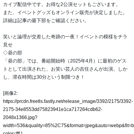
カイブ配信中です。お得な2公演セットもございます。
また、イベントグッズもオンライン販売が決定しました。
詳細は記事の最下部をご確認ください。
笑いと論理が交差した奇跡の一夜！イベントの模様をチラ
見せ
◇昼の部
「昼の部」では、番組開始時（2025年4月）に最初のゲス
トとして出演された、お笑い芸人の吉住さんが出演。しか
し、滞在時間は30分という制限つき！
[画像2:
https://prcdn.freetls.fastly.net/release_image/3392/2175/3392-
2175-34e8553dd75823941e1ca717264cdb62-
2048x1366.jpg?
width=536&quality=85%2C75&format=jpeg&auto=webp&fit=
color=fff
]