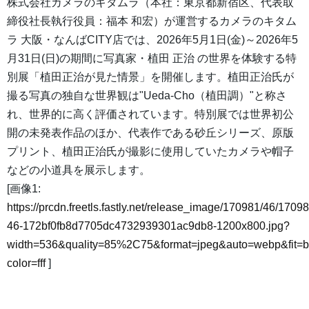
株式会社カメラのキタムラ（本社：東京都新宿区、代表取
締役社長執行役員：福本 和宏）が運営するカメラのキタム
ラ 大阪・なんばCITY店では、2026年5月1日(金)～2026年5
月31日(日)の期間に写真家・植田 正治 の世界を体験する特
別展「植田正治が見た情景」を開催します。植田正治氏が
撮る写真の独自な世界観は"Ueda-Cho（植田調）"と称さ
れ、世界的に高く評価されています。特別展では世界初公
開の未発表作品のほか、代表作である砂丘シリーズ、原版
プリント、植田正治氏が撮影に使用していたカメラや帽子
などの小道具を展示します。
[画像1:
https://prcdn.freetls.fastly.net/release_image/170981/46/17098
46-172bf0fb8d7705dc4732939301ac9db8-1200x800.jpg?
width=536&quality=85%2C75&format=jpeg&auto=webp&fit=
color=fff
]