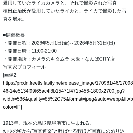
愛用していたライカカメラと、それで撮影された写真
植田正治氏が愛用していたライカと、ライカで撮影した写
真を展示。
■開催概要
・開催日程：2026年5月1日(金)～2026年5月31日(日)
・開催日時：11:00-21:00
・開催場所：カメラのキタムラ 大阪・なんばCITY店
写真家プロフィール
[画像2:
https://prcdn.freetls.fastly.net/release_image/170981/46/17098
46-14e5134f99f65ac4f8b15471f471b456-1800x2700.jpg?
width=536&quality=85%2C75&format=jpeg&auto=webp&fit=
color=fff
]
1913年、現在の鳥取県境港市に生まれる。
幼少の頃から”写真道楽”と呼ばれる程ほど写真にのめり込