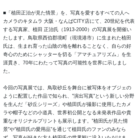
■「植田正治が見た情景」を、写真を愛するすべての人へ
カメラのキタムラ 大阪・なんばCITY店にて、20世紀を代表
する写真家、植田 正治氏（1913-2000）の写真展を開催い
たします。鳥取県西伯郡境町（現境港市）に生まれた植田
氏は、生まれ育った山陰の地を離れることなく、自らの好
奇心のためにシャッターを切る「アマチュアリズム」を生
涯貫き、70年にわたって写真の可能性を世界に示しまし
た。
今回の写真展では、鳥取砂丘を舞台に被写体をオブジェの
ように配置した作品で知られ、”演出写真”という新しい分野
を生んだ「砂丘シリーズ」や植田氏が撮影に使用したカメ
ラや帽子などの小道具、世界初公開となる未発表作品や貴
重なオリジナルプリントも展示します。”植田氏が見た情
景”や”植田氏の愛用品”を通じて植田氏のファンのみなら
ず、写真が好きな方も植田氏の世界観に没入いただけま