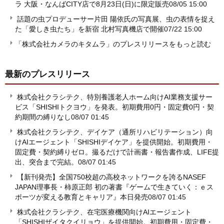
ラ 大阪・なんばCITY店で8月23日(日)に限定販売
08/05 15:00
話題の虫プロデューサー片田 陽依氏の写真展、虫の表情を捉え
た「愛しき虫たち」を新宿 北村写真機店で開催
07/22 15:00
「株式会社カメラのキタムラ」のプレスリリースをもっと読む
最新のプレスリリース
株式会社クラシテク、特別養護老人ホーム向けAI業務支援サー
ビス「SHISHIトクヨウ」を発表。初期費用0円・固定費0円・契
約期間の縛りなし
08/07 01:45
株式会社クラシテク、デイケア（通所リハビリテーション）向
けAIエージェント「SHISHIデイケア」を提供開始。初期費用・
固定費・契約縛りゼロ。撮るだけで計画書・報告書作成、LIFE提
出、突合まで完結。
08/07 01:45
【新刊発売】全国750校超の高校ネットワークを誇るNASEF
JAPAN理事長・柿原正郎 初の著書『ゲームで生きていく：ｅス
ポーツが変える教育とキャリア』本日発売
08/07 01:45
株式会社クラシテク、在宅医療機関向けAIエージェント
「SHISHIザイタクイリョウ」を提供開始。初期費用・固定費・