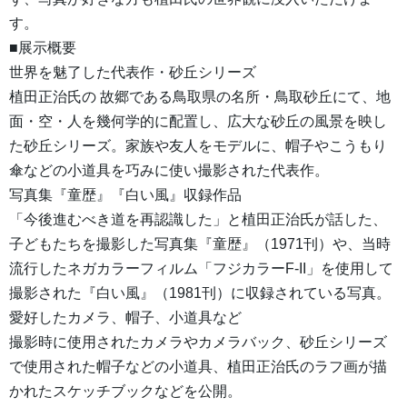
す。
■展示概要
世界を魅了した代表作・砂丘シリーズ
植田正治氏の 故郷である鳥取県の名所・鳥取砂丘にて、地
面・空・人を幾何学的に配置し、広大な砂丘の風景を映し
た砂丘シリーズ。家族や友人をモデルに、帽子やこうもり
傘などの小道具を巧みに使い撮影された代表作。
写真集『童歴』『白い風』収録作品
「今後進むべき道を再認識した」と植田正治氏が話した、
子どもたちを撮影した写真集『童歴』（1971刊）や、当時
流行したネガカラーフィルム「フジカラーF-II」を使用して
撮影された『白い風』（1981刊）に収録されている写真。
愛好したカメラ、帽子、小道具など
撮影時に使用されたカメラやカメラバック、砂丘シリーズ
で使用された帽子などの小道具、植田正治氏のラフ画が描
かれたスケッチブックなどを公開。