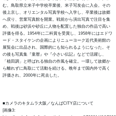
む。鳥取県立米子中学校卒業後、米子写友会に入会。その
後上京し、オリエンタル写真学校へ入学し、卒業後は故郷
へ戻り、営業写真館を開業。戦前から演出写真で注目を集
め、戦後は砂浜や砂丘に人物を配置した独自の作品で高い
評価を得る。1954年に二科賞を受賞し、1958年にはエドワ
ード・スタイケンの企画によりニューヨーク近代美術館の
展覧会に出品され、国際的にも知られるようになった。そ
の後も写真集『童暦』や『小さい伝記』などで活躍し、
「植田調」と呼ばれる独自の作風を確立。一環して故郷か
ら離れずに鳥取にて活動を続ける。晩年まで国内外で高く
評価され、2000年に死去した。
■カメラのキタムラ大阪／なんばCITY店について
[画像3: