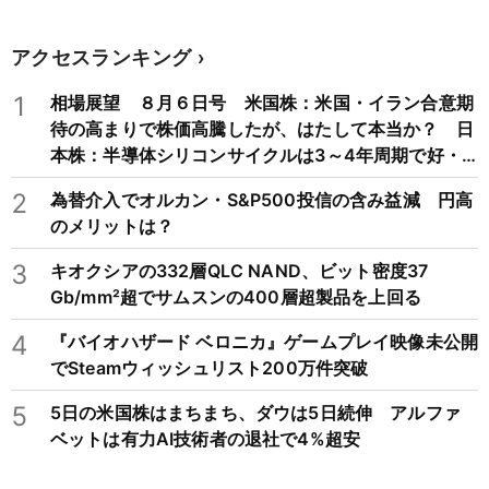
アクセスランキング
1
相場展望 ８月６日号 米国株：米国・イラン合意期
待の高まりで株価高騰したが、はたして本当か？ 日
本株：半導体シリコンサイクルは3～4年周期で好・
不況を繰り返すため注意
2
為替介入でオルカン・S&P500投信の含み益減 円高
のメリットは？
3
キオクシアの332層QLC NAND、ビット密度37
Gb/mm²超でサムスンの400層超製品を上回る
4
『バイオハザード ベロニカ』ゲームプレイ映像未公開
でSteamウィッシュリスト200万件突破
5
5日の米国株はまちまち、ダウは5日続伸 アルファ
ベットは有力AI技術者の退社で4%超安