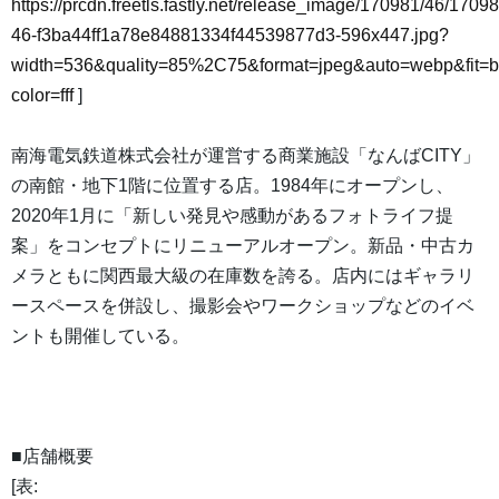
https://prcdn.freetls.fastly.net/release_image/170981/46/17098
46-f3ba44ff1a78e84881334f44539877d3-596x447.jpg?
width=536&quality=85%2C75&format=jpeg&auto=webp&fit=
color=fff
]
南海電気鉄道株式会社が運営する商業施設「なんばCITY」
の南館・地下1階に位置する店。1984年にオープンし、
2020年1月に「新しい発見や感動があるフォトライフ提
案」をコンセプトにリニューアルオープン。新品・中古カ
メラともに関西最大級の在庫数を誇る。店内にはギャラリ
ースペースを併設し、撮影会やワークショップなどのイベ
ントも開催している。
■店舗概要
[表: