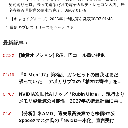
契約縛りゼロ。撮って送るだけで電子カルテ・レセコン入力、居
宅療養管理指導の請求も完了。
08/07 01:45
【キャセイグループ】2026年中間決算を発表
08/07 01:45
最新のプレスリリースをもっと見る
最新記事
[通貨オプション] R/R、円コール買い後退
02:32
『X-Men '97』第8話、ガンビットの自我はまだ
01:19
残っていた──アポカリプスの「精神の寄生」を神
経科学と心の哲学で読み解く
NVIDIA次世代AIチップ「Rubin Ultra」、現行より
01:07
メモリ容量減の可能性 2027年の調達計画に再検
討迫る
【分析】米AMD、過去最高決算でも株価9%安
01:01
SpaceXマスク氏の「Nvidia一本化」宣言受け