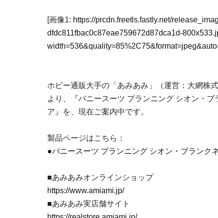
[画像1:
https://prcdn.freetls.fastly.net/release_
dfdc811fbac0c87eae759672d87dca1d-800x533.j
width=536&quality=85%2C75&format=jpeg&auto=
ホビー通販大手の「あみあみ」（運営：大網株
より、『バニースーツ プランニング シオン・ブラン
ア』を、現在ご案内中です。
製品ページはこちら：
●バニースーツ プランニング シオン・ブランクネス 
■あみあみオンラインショップ
https://www.amiami.jp/
■あみあみ実店舗サイト
https://realstore.amiami.jp/