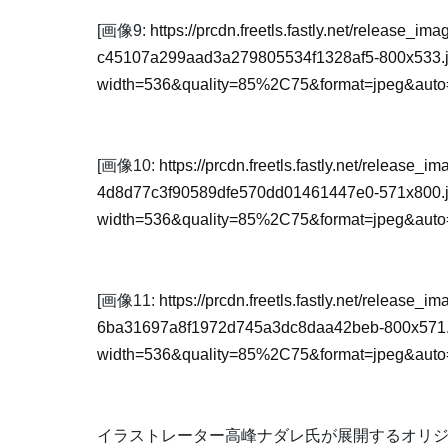
[画像9:
https://prcdn.freetls.fastly.net/release_
c45107a299aad3a279805534f1328af5-800x533.
width=536&quality=85%2C75&format=jpeg&auto=
[画像10:
https://prcdn.freetls.fastly.net/release
4d8d77c3f90589dfe570dd01461447e0-571x800.
width=536&quality=85%2C75&format=jpeg&auto=
[画像11:
https://prcdn.freetls.fastly.net/release
6ba31697a8f1972d745a3dc8daa42beb-800x571.
width=536&quality=85%2C75&format=jpeg&auto=
イラストレーター高峰ナダレ氏が展開するオリジ