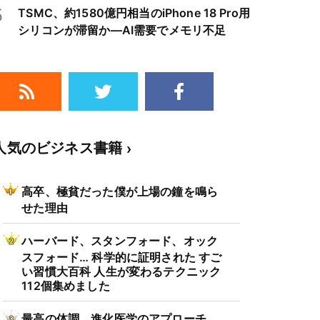
5
TSMC、約1580億円相当のiPhone 18 Pro用
シリコンが滞留か―AI需要でメモリ不足
人気のビジネス書籍
高卒、極貧だった僕が上場の鐘を鳴ら
せた理由
ハーバード、スタンフォード、オック
スフォード… 科学的に証明された すご
い習慣大百科 人生が変わるテクニック
112個集めました
最高の体調 進化医学のアプローチ