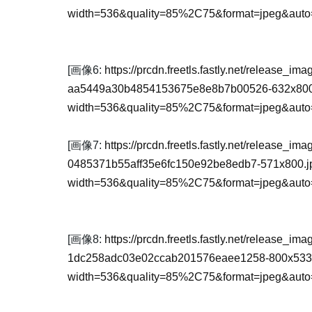
width=536&quality=85%2C75&format=jpeg&auto=
[画像6:
https://prcdn.freetls.fastly.net/release_
aa5449a30b4854153675e8e8b7b00526-632x800
width=536&quality=85%2C75&format=jpeg&auto=
[画像7:
https://prcdn.freetls.fastly.net/release_
0485371b55aff35e6fc150e92be8edb7-571x800.j
width=536&quality=85%2C75&format=jpeg&auto=
[画像8:
https://prcdn.freetls.fastly.net/release_
1dc258adc03e02ccab201576eaee1258-800x533
width=536&quality=85%2C75&format=jpeg&auto=