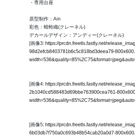
・専用台座
原型制作：Ain
彩色：蜻蛉織(クレーネル)
デカールデザイン：アンディー(クレーネル)
[画像3:
https://prcdn.freetls.fastly.net/release_
98d2efcb8403781b6c5c818bd3deea79-800x600.
width=536&quality=85%2C75&format=jpeg&auto=
[画像4:
https://prcdn.freetls.fastly.net/release_
2b1040cd588483d69bbe763900cea761-800x600
width=536&quality=85%2C75&format=jpeg&auto=
[画像5:
https://prcdn.freetls.fastly.net/release_
6b03db7f750a0c693b48b54cab20a0d7-800x600.