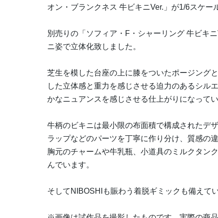
オン・ブランクネス 牛ビキニVer.」が1/6スケ
別売りの「ソフィア・F・シャーリング 牛ビキニ
ニ姿で立体化致しました。
芝生を模した台座の上に膝をついたポージング
した立体感と重力を感じさせる迫力のあるシル
かなニュアンスを感じさせる仕上がりになって
牛柄のビキニは最小限の布面積で構成されたデ
ラップなどのパーツを丁寧に作り分け、質感の
胸元のチャームや牛乳瓶、小道具のミルクタン
んでいます。
そしてNIBOSHIも賑わう着脱ギミックも備え
※画像は試作品を撮影したものです。実際の商