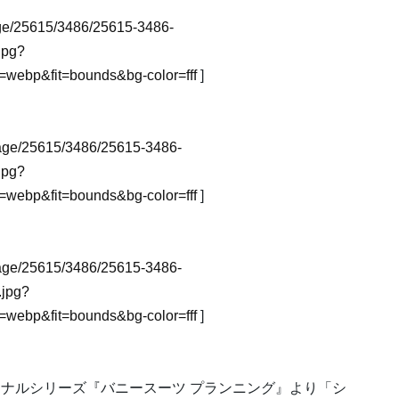
image/25615/3486/25615-3486-
jpg?
webp&fit=bounds&bg-color=fff
]
_image/25615/3486/25615-3486-
jpg?
webp&fit=bounds&bg-color=fff
]
_image/25615/3486/25615-3486-
jpg?
webp&fit=bounds&bg-color=fff
]
ナルシリーズ『バニースーツ プランニング』より「シ