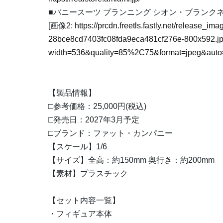
■バニースーツ プランニング シオン・ブランクネス 
[画像2:
https://prcdn.freetls.fastly.net/release_
28bce8cd7403fc08fda9eca481cf276e-800x592.j
width=536&quality=85%2C75&format=jpeg&auto=
【製品情報】
□参考価格：25,000円(税込)
□発売日：2027年3月予定
□ブランド：ファット・カンパニー
【スケール】1/6
【サイズ】全高：約150mm 奥行き：約200mm
【素材】プラスチック
【セット内容一覧】
・フィギュア本体