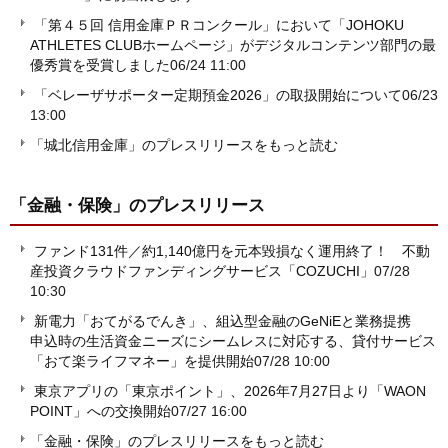
「第４５回 信用金庫ＰＲコンクール」において「JOHOKU
ATHLETES CLUBホームページ」がデジタルコンテンツ部門の最
優秀賞を受賞しました
06/24 11:00
「ベレーザサポーター定期預金2026」の取扱開始について
06/23
13:00
「城北信用金庫」のプレスリリースをもっと読む
「金融・保険」
のプレスリリース
ファンド131件／約1,140億円を元本毀損なく運用終了！ 不動
産投資クラウドファンディングサービス「COZUCHI」
07/28
10:30
新電力「おてがるでんき」、組込型金融のGeNiEと業務提携
申込時の生活資金ニーズにシームレスに対応する、貸付サービス
「おて楽ライフマネー」を提供開始
07/28 10:00
東京アプリの「東京ポイント」、2026年7月27日より「WAON
POINT」への交換開始
07/27 16:00
「金融・保険」のプレスリリースをもっと読む