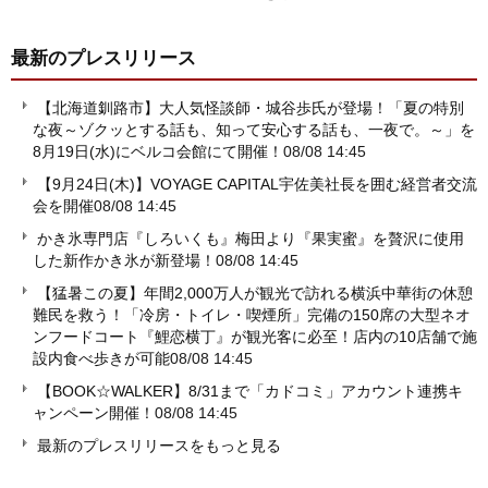
最新のプレスリリース
【北海道釧路市】大人気怪談師・城谷歩氏が登場！「夏の特別
な夜～ゾクッとする話も、知って安心する話も、一夜で。～」を
8月19日(水)にベルコ会館にて開催！
08/08 14:45
【9月24日(木)】VOYAGE CAPITAL宇佐美社長を囲む経営者交流
会を開催
08/08 14:45
かき氷専門店『しろいくも』梅田より『果実蜜』を贅沢に使用
した新作かき氷が新登場！
08/08 14:45
【猛暑この夏】年間2,000万人が観光で訪れる横浜中華街の休憩
難民を救う！「冷房・トイレ・喫煙所」完備の150席の大型ネオ
ンフードコート『鯉恋横丁』が観光客に必至！店内の10店舗で施
設内食べ歩きが可能
08/08 14:45
【BOOK☆WALKER】8/31まで「カドコミ」アカウント連携キ
ャンペーン開催！
08/08 14:45
最新のプレスリリースをもっと見る