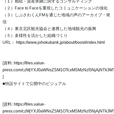
（１）相続・資産承継に関するコンサルティング
（２）Face to Faceを重視したコミュニケーションの強化
（３）しぶさわくんFMを通じた地域の声のアーカイブ・発
信
（４）東京北区観光協会と連携した地域観光の振興
（５）多様性を活かした組織づくり
URL：
https://www.johokubank.jp/about/boost/index.html
[資料:
https://files.value-
press.com/czMjYXJ0aWNsZSM1OTcxMSMzNzI5NjAjNTk3
]
■特設サイトで公開中のビジュアル
[資料:
https://files.value-
press.com/czMjYXJ0aWNsZSM1OTcxMSMzNzI5NjAjNTk3MT