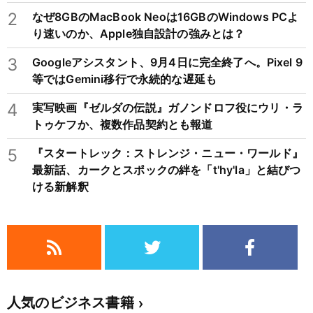
2
なぜ8GBのMacBook Neoは16GBのWindows PCよ
り速いのか、Apple独自設計の強みとは？
3
Googleアシスタント、9月4日に完全終了へ。Pixel 9
等ではGemini移行で永続的な遅延も
4
実写映画『ゼルダの伝説』ガノンドロフ役にウリ・ラ
トゥケフか、複数作品契約とも報道
5
『スタートレック：ストレンジ・ニュー・ワールド』
最新話、カークとスポックの絆を「t'hy'la」と結びつ
ける新解釈
人気のビジネス書籍